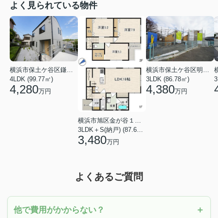
よく見られている物件
横浜市保土ケ谷区鎌谷町
横浜市保土ケ谷区明神台
4LDK (99.77㎡)
3LDK (86.78㎡)
4,280
4,380
万円
万円
横浜市旭区金が谷１丁目
3LDK＋S(納戸) (87.61㎡)
3,480
万円
よくあるご質問
他で費用がかからない？