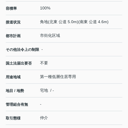
100%
容積率
角地(北東 公道 5.0m)(南東 公道 4.6m)
接道状況
市街化区域
都市計画
-
その他法令上の制限
不要
国土法届出要否
第一種低層住居専用
用途地域
宅地 / -
地目 / 地勢
-
管理組合有無
仲介
取引態様