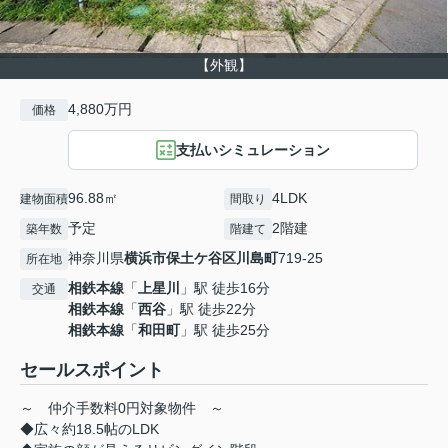
【外観】
4,880万円
価格
支払いシミュレーション
96.88㎡
4LDK
建物面積
間取り
予定
2階建
築年数
階建て
神奈川県
横浜市保土ケ谷区
川島町
719-25
所在地
相鉄本線
「
上星川
」駅 徒歩16分
交通
相鉄本線
「
西谷
」駅 徒歩22分
相鉄本線
「
和田町
」駅 徒歩25分
セールスポイント
～ 仲介手数料0円対象物件 ～
◆広々約18.5帖のLDK