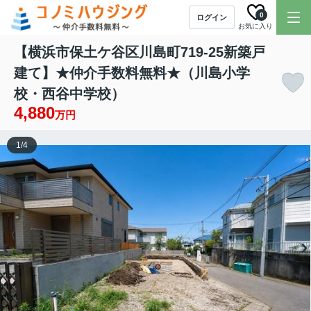
0
ログイン
お気に入り
【横浜市保土ケ谷区川島町719-25新築戸
建て】★仲介手数料無料★（川島小学
校・西谷中学校）
4,880
万円
1
/
4