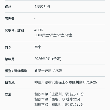
4,880万円
価格
-
管理費
4LDK
間取り / 詳細
LDK
/
洋室
/
洋室
/
洋室
/
洋室
南東
向き
2026年9月 (予定)
築年月
新築一戸建 / 木造
種別 / 建物構造
神奈川県
横浜市保土ケ谷区
川島町
719-25
所在地
相鉄本線
「
上星川
」駅 徒歩16分
交通
相鉄本線
「
西谷
」駅 徒歩22分
相鉄本線
「
和田町
」駅 徒歩25分