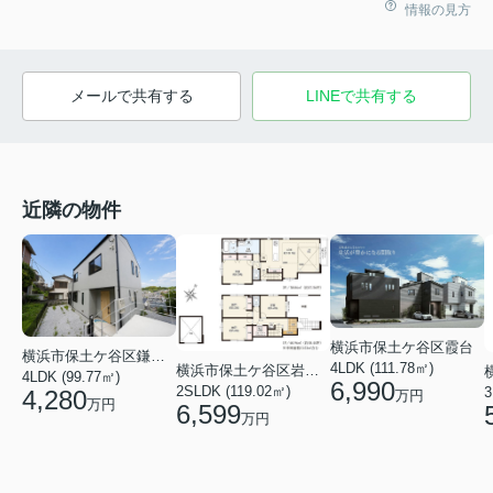
情報の見方
メールで共有する
LINEで共有する
近隣の物件
横浜市保土ケ谷区霞台
横浜市保土ケ谷区鎌谷町
4LDK (111.78㎡)
横浜市保土ケ谷区岩井町
4LDK (99.77㎡)
6,990
2SLDK (119.02㎡)
3
4,280
万円
万円
6,599
万円