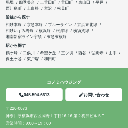
馬場
四季美台
上菅田町
菅田町
東山田
平戸
西川島町
上白根
宮沢
松見町
沿線から探す
相鉄本線
京急本線
ブルーライン
京浜東北線
相鉄いずみ野線
横浜線
根岸線
横須賀線
湘南新宿ライン宇須
東急東横線
駅から探す
鶴ケ峰
二俣川
希望ケ丘
三ツ境
西谷
弘明寺
山手
保土ケ谷
東戸塚
和田町
コノミハウジング
045-594-6613
お問い合わせ
〒220-0073
神奈川県横浜市西区岡野１丁目16-16 第２梅沢ビル５F
営業時間：
9:00～19：00