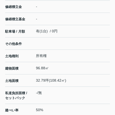
-
修繕積立金
-
修繕積立基金
有(1台) / 0円
駐車場 / 月額
その他条件
所有権
土地権利
96.88㎡
建物面積
32.79坪(108.42㎡)
土地面積
-/無
私道負担面積 /
セットバック
50%
建ぺい率