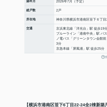
築年月
2026年7月（予定）
総戸数
2戸
所在地
神奈川県
横浜市港南区
笹下
６丁目2
交通
京浜東北線
「
洋光台
」駅 徒歩19
ブルーライン
「
港南中央
」駅 バス
ノ電バス「グリーンタウン会館前
3分
京急本線
「
屏風浦
」駅 徒歩25分
【横浜市港南区笹下6丁目22-24全2棟