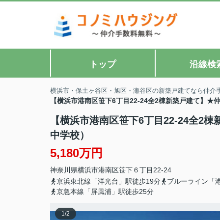
トップ
沿線検
横浜市・保土ヶ谷区・旭区・瀬谷区の新築戸建てなら仲介
【横浜市港南区笹下6丁目22-24全2棟新築戸建て】
【横浜市港南区笹下6丁目22-24全
中学校）
5,180万円
神奈川県
横浜市港南区
笹下
６丁目22-24
京浜東北線「洋光台」駅徒歩19分
ブルーライン「
京急本線「屏風浦」駅徒歩25分
1
/
2