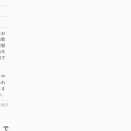
をお
お取
金額
の大
料で
きや
られ
きま
い。
の見方
）で