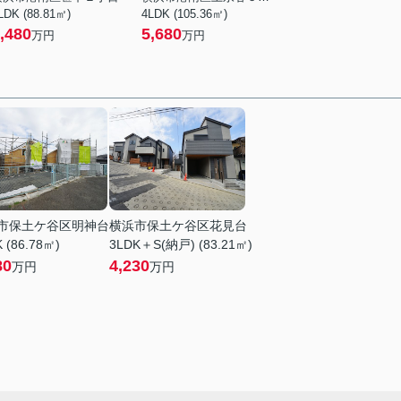
LDK (88.81㎡)
4LDK (105.36㎡)
,480
5,680
万円
万円
市保土ケ谷区明神台
横浜市保土ケ谷区花見台
 (86.78㎡)
3LDK＋S(納戸) (83.21㎡)
80
4,230
万円
万円