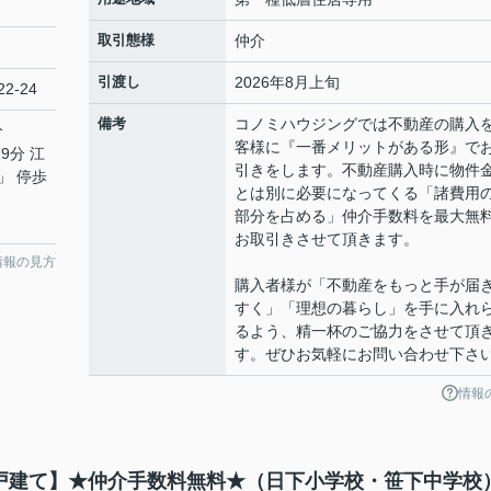
取引態様
仲介
引渡し
2026年8月上旬
2-24
備考
コノミハウジングでは不動産の購入
分
客様に『一番メリットがある形』で
9分 江
引きをします。不動産購入時に物件
」 停歩
とは別に必要になってくる「諸費用
部分を占める」仲介手数料を最大無
お取引きさせて頂きます。
情報の見方
購入者様が「不動産をもっと手が届
すく」「理想の暮らし」を手に入れ
るよう、精一杯のご協力をさせて頂
す。ぜひお気軽にお問い合わせ下さ
情報
新築戸建て】★仲介手数料無料★（日下小学校・笹下中学校