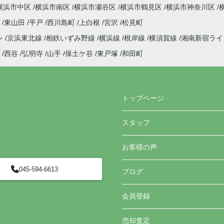
横浜市中区
横浜市南区
横浜市瀬谷区
横浜市鶴見区
横浜市神奈川区
町
東山田
平戸
西川島町
上白根
宮沢
松見町
ン
京浜東北線
相鉄いずみ野線
横浜線
根岸線
横須賀線
湘南新宿ラ
西谷
弘明寺
山手
保土ケ谷
東戸塚
和田町
トップページ
スタッフ
お客様の声
045-594-6613
ブログ
会員登録
売却査定