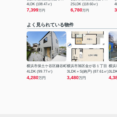
4LDK (108.47㎡)
2SLDK (118.60㎡)
4
7,399
6,780
3
万円
万円
よく見られている物件
横浜市保土ケ谷区鎌谷町
横浜市旭区金が谷１丁目
横浜
4LDK (99.77㎡)
3LDK＋S(納戸) (87.61㎡)
3LDK
4,280
3,480
4,3
万円
万円