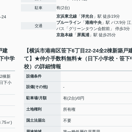
有(2台)
駐車
京浜東北線
「
洋光台
」駅 徒歩19分
-24
ブルーライン
「
港南中央
」駅 バス9分 
交通
バス「グリーンタウン会館前」 停歩3分
京急本線
「
屏風浦
」駅 徒歩25分
戸建
【横浜市港南区笹下6丁目22-24全2棟新築戸
下中学
て】★仲介手数料無料★（日下小学校・笹下
校）の詳細情報
全2棟新
設備条件
日下小
設備(その他)
-
駐車場/月額
有(2台)/0円
土地権利
所有権
国土法届出
不要
.75㎡)
用途地域
第一種低層住居専用