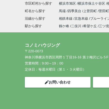
市区町村から探す
横浜市旭区
横浜市保土ケ谷区
町名から探す
馬場
四季美台
上菅田町
菅田
沿線から探す
相鉄本線
京急本線
ブルーライ
駅から探す
鶴ケ峰
二俣川
希望ケ丘
三ツ境
コノミハウジング
〒220-0073
神奈川県横浜市西区岡野１丁目16-16 第２梅沢ビル５F
営業時間：
9:00～19：00
定休日：
毎週水曜日（第１・３火曜日）
お問い合わせ