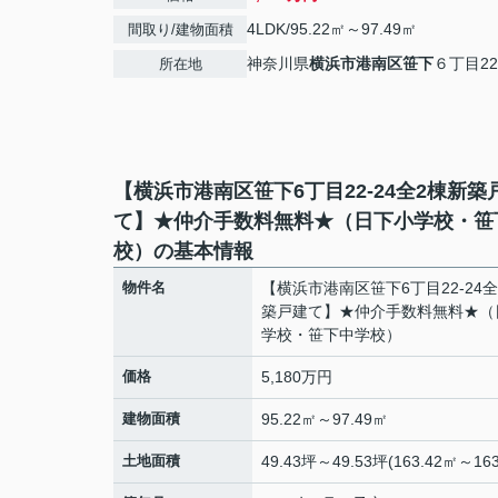
4LDK/95.22㎡～97.49㎡
間取り/建物面積
神奈川県
横浜市港南区
笹下
６丁目22
所在地
【横浜市港南区笹下6丁目22-24全2棟新築
て】★仲介手数料無料★（日下小学校・笹
校）の基本情報
物件名
【横浜市港南区笹下6丁目22-24
築戸建て】★仲介手数料無料★（
学校・笹下中学校）
価格
5,180万円
建物面積
95.22㎡～97.49㎡
土地面積
49.43坪～49.53坪(163.42㎡～163