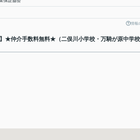
業保証協会
情報
て】★仲介手数料無料★（二俣川小学校・万騎が原中学