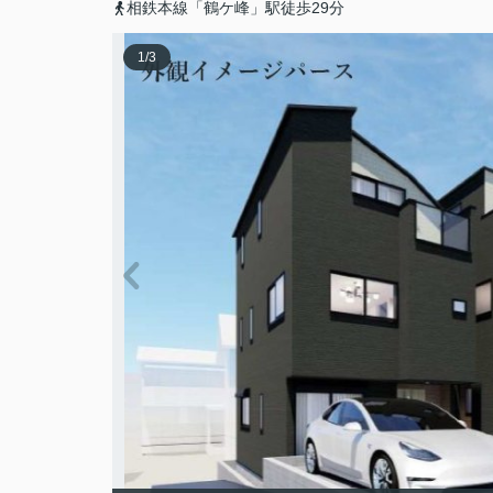
相鉄本線「鶴ケ峰」駅徒歩29分
1
/
3