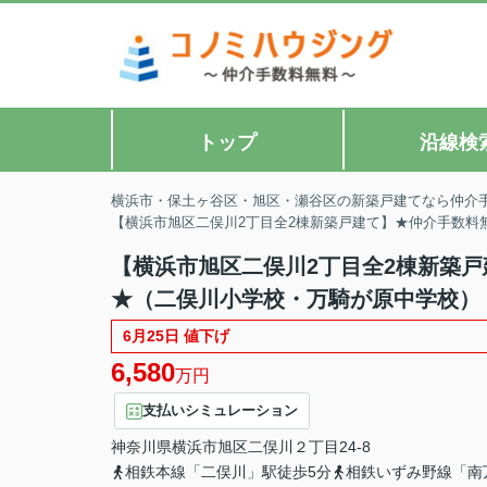
トップ
沿線検
横浜市・保土ヶ谷区・旭区・瀬谷区の新築戸建てなら仲介
【横浜市旭区二俣川2丁目全2棟新築戸建て】★仲介手数料
【横浜市旭区二俣川2丁目全2棟新築
★（二俣川小学校・万騎が原中学校） 
6月25日 値下げ
6,580
万円
支払いシミュレーション
神奈川県
横浜市旭区
二俣川
２丁目24-8
相鉄本線「二俣川」駅徒歩5分
相鉄いずみ野線「南