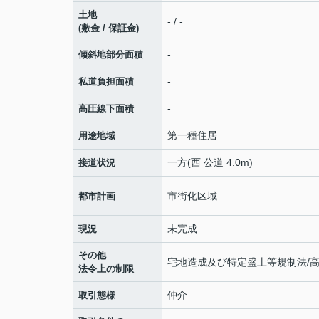
土地
- / -
(敷金 / 保証金)
-
傾斜地部分面積
-
私道負担面積
-
高圧線下面積
第一種住居
用途地域
一方(西 公道 4.0m)
接道状況
市街化区域
都市計画
未完成
現況
その他
宅地造成及び特定盛土等規制法/高
法令上の制限
仲介
取引態様