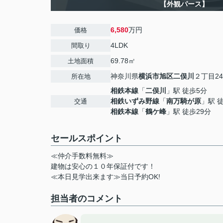
【外観パース】
6,580
万円
価格
4LDK
間取り
69.78㎡
土地面積
神奈川県
横浜市旭区
二俣川
２丁目24
所在地
相鉄本線
「
二俣川
」駅 徒歩5分
相鉄いずみ野線
「
南万騎が原
」駅 
交通
相鉄本線
「
鶴ケ峰
」駅 徒歩29分
セールスポイント
≪仲介手数料無料≫
建物は安心の１０年保証付です！
≪本日見学出来ます≫当日予約OK!
担当者のコメント