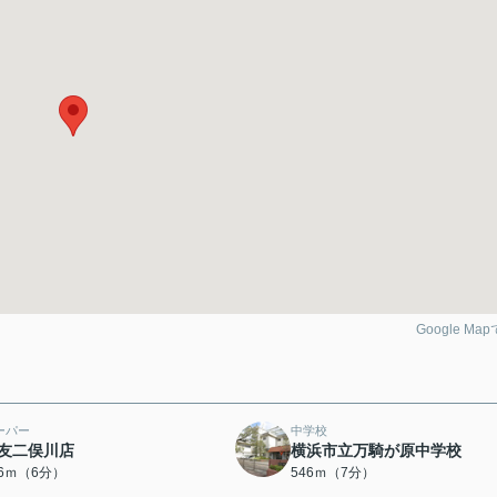
Google Ma
ーパー
中学校
友二俣川店
横浜市立万騎が原中学校
46ｍ（6分）
546ｍ（7分）