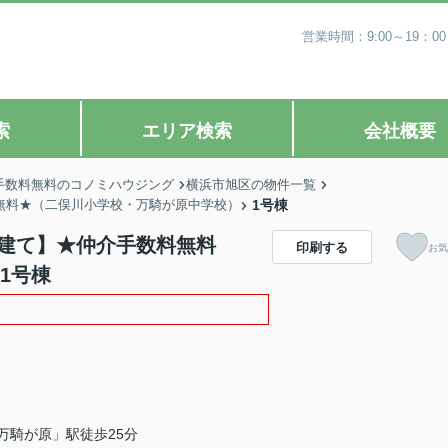
営業時間：9:00～19
索
エリア検索
会社概要
手数料無料のコノミハウジング
横浜市旭区の物件一覧
無料★（二俣川小学校・万騎が原中学校）
1号棟
戸建て】★仲介手数料無料
印刷する
お気
1号棟
万騎が原」駅徒歩25分