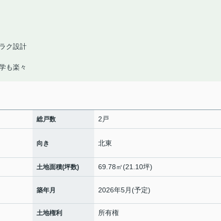
ラク設計
学も楽々
2戸
総戸数
北東
向き
69.78㎡(21.10坪)
土地面積(坪数)
2026年5月(予定)
築年月
所有権
土地権利