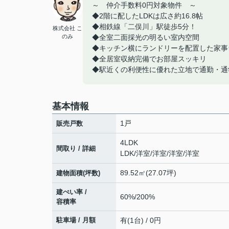
～ 仲介手数料0円対象物件 ～
◆2階に配したLDKは広さ約16.8帖
◆相鉄線「二俣川」駅徒歩5分！
株式会社 こ
のみ
◆全室二面採光の明るい室内空間
◆キッチン横にランドリーを配置した家事
◆全居室収納完備でお部屋スッキリ
◆駅近くの利便性に優れた立地で通勤・通
基本情報
1戸
販売戸数
4LDK
間取り / 詳細
LDK
/
洋室
/
洋室
/
洋室
/
洋室
89.52㎡(27.07坪)
建物面積(坪数)
建ぺい率 /
60%/200%
容積率
駐車場 / 月額
有(1台) / 0円