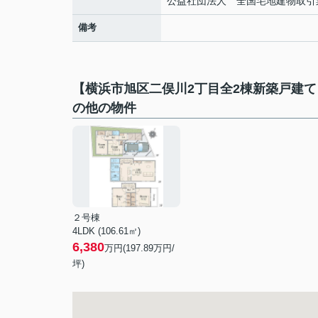
公益社団法人 全国宅地建物取引
備考
【横浜市旭区二俣川2丁目全2棟新築戸建
の他の物件
２号棟
4LDK (106.61㎡)
6,380
万円(
197.89
万円/
坪)