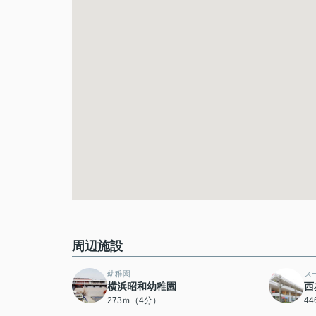
周辺施設
幼稚園
ス
横浜昭和幼稚園
西
273ｍ（4分）
4