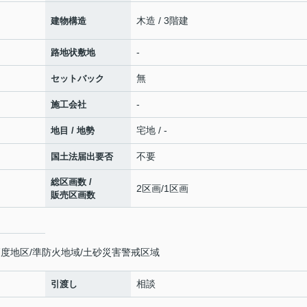
木造 / 3階建
建物構造
-
路地状敷地
無
セットバック
-
施工会社
宅地 / -
地目 / 地勢
不要
国土法届出要否
総区画数 /
2区画/1区画
販売区画数
度地区/準防火地域/土砂災害警戒区域
相談
引渡し