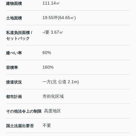
111.14㎡
建物面積
19.55坪(64.65㎡)
土地面積
-/要 3.67㎡
私道負担面積 /
セットバック
60%
建ぺい率
160%
容積率
一方(北 公道 2.1m)
接道状況
市街化区域
都市計画
高度地区
その他法令上の制限
不要
国土法届出要否