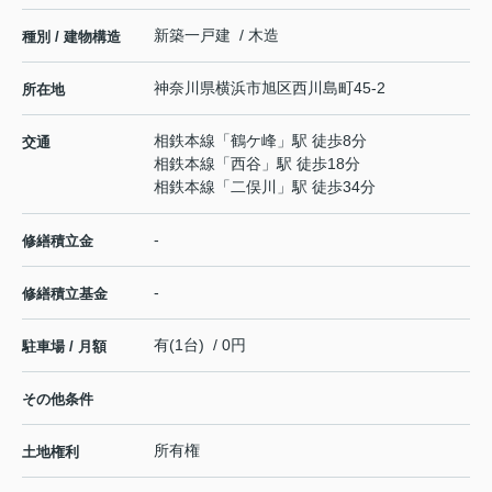
新築一戸建 / 木造
種別 / 建物構造
神奈川県
横浜市旭区
西川島町
45-2
所在地
相鉄本線
「
鶴ケ峰
」駅 徒歩8分
交通
相鉄本線
「
西谷
」駅 徒歩18分
相鉄本線
「
二俣川
」駅 徒歩34分
-
修繕積立金
-
修繕積立基金
有(1台) / 0円
駐車場 / 月額
その他条件
所有権
土地権利