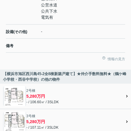
公営水道
公共下水
電気有
-
設備(その他)
備考
情報の見方
【横浜市旭区西川島45-2全8棟新築戸建て】★仲介手数料無料★（鶴ケ峰
小学校・西谷中学校）の他の物件
2号棟
5,280万円
- / 106.60㎡ / 3SLDK
3号棟
5,280万円
- / 107.11㎡ / 3SLDK