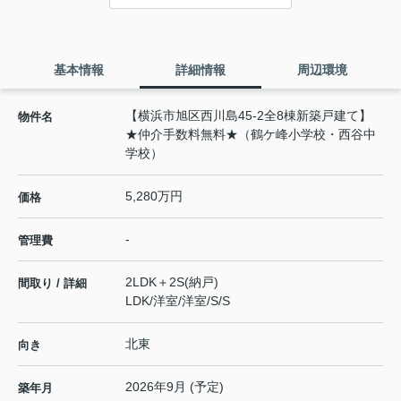
基本情報
詳細情報
周辺環境
【横浜市旭区西川島45-2全8棟新築戸建て】
物件名
★仲介手数料無料★（鶴ケ峰小学校・西谷中
学校）
5,280万円
価格
-
管理費
2LDK＋2S(納戸)
間取り / 詳細
LDK
/
洋室
/
洋室
/
S
/
S
北東
向き
2026年9月 (予定)
築年月