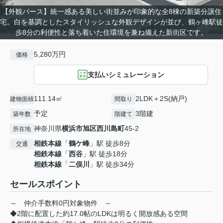
【外観パース】統一感ある美しい街並みが印象的な全8棟の新築分譲住
宅。白を基調としたスタイリッシュな外観デザインが並び、鶴ヶ峰駅徒
歩8分の利便性と落ち着いた住環境を兼ね備えた新街区です。
5,280万円
価格
支払いシミュレーション
111.14㎡
2LDK＋2S(納戸)
建物面積
間取り
予定
3階建
築年数
階建て
神奈川県
横浜市旭区
西川島町
45-2
所在地
相鉄本線
「
鶴ケ峰
」駅 徒歩8分
交通
相鉄本線
「
西谷
」駅 徒歩18分
相鉄本線
「
二俣川
」駅 徒歩34分
セールスポイント
～ 仲介手数料0円対象物件 ～
◆2階に配置した約17.0帖のLDKは明るく開放感ある空間