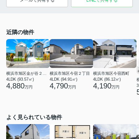
メールで共有する
LINEで共有する
近隣の物件
横浜市旭区金が谷２丁目
横浜市旭区今宿２丁目
横浜市旭区今宿西町
4LDK (93.57㎡)
4LDK (94.91㎡)
4LDK (86.12㎡)
4,880
4,790
4,190
3
万円
万円
万円
よく見られている物件