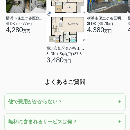
横浜市保土ケ谷区鎌谷町
横浜市保土ケ谷区明神台
4LDK (99.77㎡)
3LDK (86.78㎡)
4,280
4,380
万円
万円
横浜市旭区金が谷１丁目
3LDK＋S(納戸) (87.61㎡)
3,480
万円
よくあるご質問
他で費用がかからない？
無料に含まれるサービスは何？