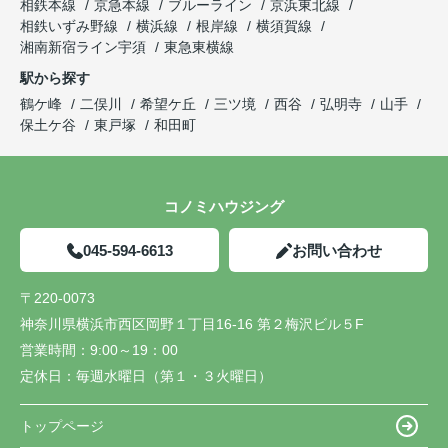
相鉄本線
京急本線
ブルーライン
京浜東北線
相鉄いずみ野線
横浜線
根岸線
横須賀線
湘南新宿ライン宇須
東急東横線
駅から探す
鶴ケ峰
二俣川
希望ケ丘
三ツ境
西谷
弘明寺
山手
保土ケ谷
東戸塚
和田町
コノミハウジング
045-594-6613
お問い合わせ
〒220-0073
神奈川県横浜市西区岡野１丁目16-16 第２梅沢ビル５F
営業時間：
9:00～19：00
定休日：
毎週水曜日（第１・３火曜日）
トップページ