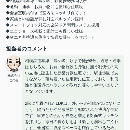
◆相模鉄道本線「鶴ケ峰」駅徒歩8分の利便性
◆通勤・通学、お買い物にも便利な住環境
◆全居室収納付きで室内をスッキリ保てます
◆家族との会話が弾む対面式キッチン採用
◆スマートフォン対応の玄関ドア開閉システム採用
◆エコジョーズ搭載で家計にも優しい仕様
◆省エネ基準適合住宅で快適な暮らしをサポート
担当者のコメント
相模鉄道本線「鶴ケ峰」駅まで徒歩8分。通勤・通学
はもちろん、お買い物施設も身近に揃う利便性の高
い立地に誕生した新築分譲住宅です。駅徒歩圏であ
株式会社
りながら、落ち着いた住宅街に位置しており、利便
このみ
性と住環境のバランスが取れた暮らしやすいエリア
となっています。
2階に配置されたLDKは、外からの視線が気になりに
くく、陽当たりや開放感にも配慮された快適な空間
です。家族との会話が自然と増える対面式キッチン
を採用し、毎日の暮らしをより楽しく演出してくれ
ます。全居室に収納スペースを確保しているため、