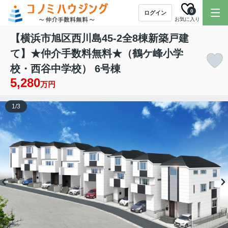
0
ログイン
お気に入り
【横浜市旭区西川島45-2全8棟新築戸建
て】★仲介手数料無料★（鶴ケ峰小学
校・西谷中学校） 6号棟
5,280
万円
1
/
3