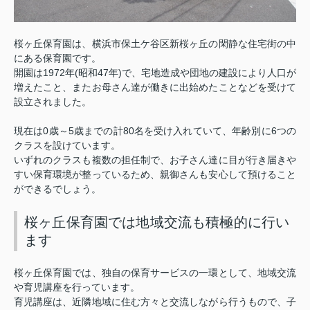
桜ヶ丘保育園は、横浜市保土ケ谷区新桜ヶ丘の閑静な住宅街の中
にある保育園です。
1972
(
47
)
開園は
年
昭和
年
で、宅地造成や団地の建設により人口が
増えたこと、またお母さん達が働きに出始めたことなどを受けて
設立されました。
0
5
80
6
現在は
歳～
歳までの計
名を受け入れていて、年齢別に
つの
クラスを設けています。
いずれのクラスも複数の担任制で、お子さん達に目が行き届きや
すい保育環境が整っているため、親御さんも安心して預けること
ができるでしょう。
桜ヶ丘保育園では地域交流も積極的に行い
ます
桜ヶ丘保育園では、独自の保育サービスの一環として、地域交流
や育児講座を行っています。
育児講座は、近隣地域に住む方々と交流しながら行うもので、子