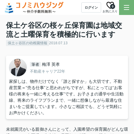
0
ログイン
お気に入り
保土ケ谷区の桜ヶ丘保育園は地域交
流と土曜保育を積極的に行います
保土ヶ谷区の幼稚園情報
2018.07.13
梅澤 英孝
筆者
不動産キャリア22年
家探しは、物件だけでなく「誰と探すか」も大切です。不動
産営業＝“売る仕事”と思われがちですが、私にとっては“お客
様の将来を一緒に考える仕事”です。お子さまの通学や生活動
線、将来のライフプランまで、一緒に想像しながら最適な住
まいをご提案しています。小さなご相談でも、どうぞ気軽に
お声かけください。
未就園児がいる親御さんにとって、入園希望の保育園がどんな環