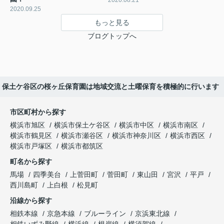
2020.09.25
もっと見る
ブログトップへ
保土ケ谷区の桜ヶ丘保育園は地域交流と土曜保育を積極的に行います
市区町村から探す
横浜市旭区
横浜市保土ケ谷区
横浜市中区
横浜市南区
横浜市鶴見区
横浜市瀬谷区
横浜市神奈川区
横浜市西区
横浜市戸塚区
横浜市都筑区
町名から探す
馬場
四季美台
上菅田町
菅田町
東山田
宮沢
平戸
西川島町
上白根
松見町
沿線から探す
相鉄本線
京急本線
ブルーライン
京浜東北線
相鉄いずみ野線
横浜線
根岸線
横須賀線