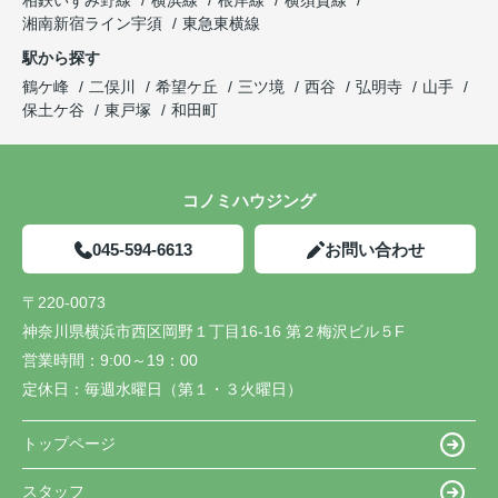
湘南新宿ライン宇須
東急東横線
駅から探す
鶴ケ峰
二俣川
希望ケ丘
三ツ境
西谷
弘明寺
山手
保土ケ谷
東戸塚
和田町
コノミハウジング
045-594-6613
お問い合わせ
〒220-0073
神奈川県横浜市西区岡野１丁目16-16 第２梅沢ビル５F
営業時間：
9:00～19：00
定休日：
毎週水曜日（第１・３火曜日）
トップページ
スタッフ