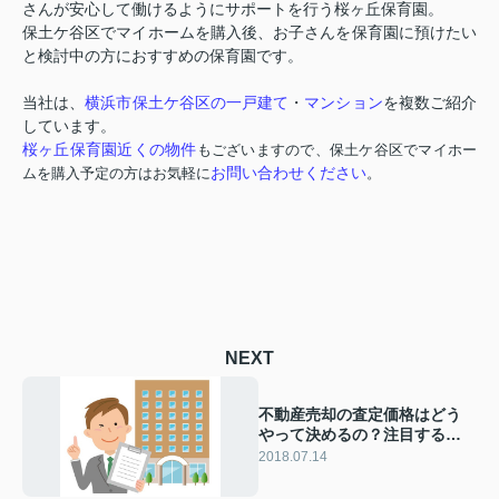
さんが安心して働けるようにサポートを行う桜ヶ丘保育園。
保土ケ谷区でマイホームを購入後、お子さんを保育園に預けたい
と検討中の方におすすめの保育園です。
横浜市保土ケ谷区の一戸建て
マンション
当社は、
・
を複数ご紹介
しています。
桜ヶ丘保育園近くの物件
もございますので、保土ケ谷区でマイホー
お問い合わせください
ムを購入予定の方はお気軽に
。
NEXT
不動産売却の査定価格はどう
やって決めるの？注目するべ
きポイントは？
2018.07.14