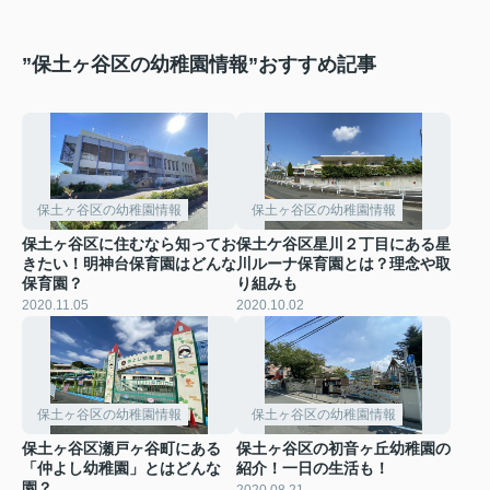
”保土ヶ谷区の幼稚園情報”おすすめ記事
保土ヶ谷区の幼稚園情報
保土ヶ谷区の幼稚園情報
保土ヶ谷区に住むなら知ってお
保土ケ谷区星川２丁目にある星
きたい！明神台保育園はどんな
川ルーナ保育園とは？理念や取
保育園？
り組みも
2020.11.05
2020.10.02
保土ヶ谷区の幼稚園情報
保土ヶ谷区の幼稚園情報
保土ヶ谷区瀬戸ヶ谷町にある
保土ヶ谷区の初音ヶ丘幼稚園の
「仲よし幼稚園」とはどんな
紹介！一日の生活も！
園？
2020.08.21