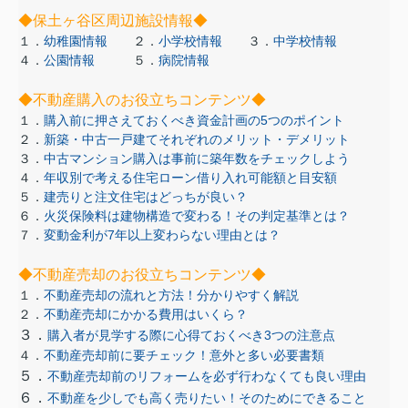
◆保土ヶ谷区周辺施設情報◆
１．
幼稚園情報
２．
小学校情報
３．
中学校情報
４．
公園情報
５．
病院情報
◆不動産購入のお役立ちコンテンツ◆
１．
購入前に押さえておくべき資金計画の5つのポイント
２．
新築・中古一戸建てそれぞれのメリット・デメリット
３．
中古マンション購入は事前に築年数をチェックしよう
４．
年収別で考える住宅ローン借り入れ可能額と目安額
５．
建売りと注文住宅はどっちが良い？
６．
火災保険料は建物構造で変わる！その判定基準とは？
７．
変動金利が7年以上変わらない理由とは？
◆不動産売却のお役立ちコンテンツ◆
１．
不動産売却の流れと方法！分かりやすく解説
２．
不動産売却にかかる費用はいくら？
３．
購入者が見学する際に心得ておくべき3つの注意点
４．
不動産売却前に要チェック！意外と多い必要書類
５．
不動産売却前のリフォームを必ず行わなくても良い理由
６．
不動産を少しでも高く売りたい！そのためにできること