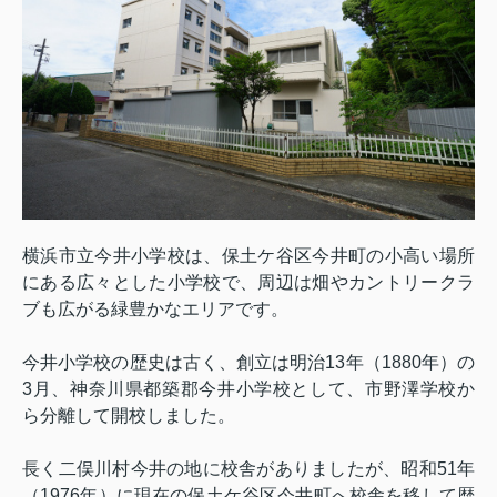
横浜市立今井小学校は、保土ケ谷区今井町の小高い場所
にある広々とした小学校で、周辺は畑やカントリークラ
ブも広がる緑豊かなエリアです。
今井小学校の歴史は古く、創立は明治
13
年（
1880
年）の
3
月、神奈川県都築郡今井小学校として、市野澤学校か
ら分離して開校しました。
長く二俣川村今井の地に校舎がありましたが、昭和
51
年
（
1976
年）に現在の保土ケ谷区今井町へ校舎を移して歴