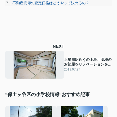
７．
不動産売却の査定価格はどうやって決めるの？
NEXT
上星川駅近くの上星川団地の
お部屋をリノベーションをし
ます。
2019.07.27
”保土ヶ谷区の小学校情報”おすすめ記事