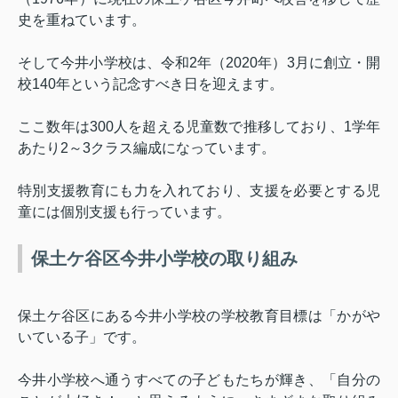
史を重ねています。
そして今井小学校は、令和
2
年（
2020
年）
3
月に創立・開
校
140
年という記念すべき日を迎えます。
ここ数年は
300
人を超える児童数で推移しており、
1
学年
あたり
2
～
3
クラス編成になっています。
特別支援教育にも力を入れており、支援を必要とする児
童には個別支援も行っています。
保土ケ谷区今井小学校の取り組み
保土ケ谷区にある今井小学校の学校教育目標は「かがや
いている子」です。
今井小学校へ通うすべての子どもたちが輝き、「自分の