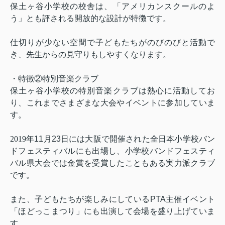
保土ヶ谷小学校の校舎は、「アメリカンスクールのよ
う」とも評される開放的な設計が特徴です。
仕切りが少ない空間で子どもたちがのびのびと活動で
き、先生からの見守りもしやすくなります。
・特徴②特別音楽クラブ
保土ヶ谷小学校の特別音楽クラブは熱心に活動してお
り、これまでさまざまな大会やイベントに参加していま
す。
2019
年
11
月
23
日には大阪で開催された全日本小学校バン
ドフェスティバルにも出場し、小学校バンドフェスティ
バル県大会では金賞を受賞したこともある実力派クラブ
です。
また、子どもたちが楽しみにしている
PTA
主催イベント
「ほどっこまつり」にも出演して会場を盛り上げていま
す。