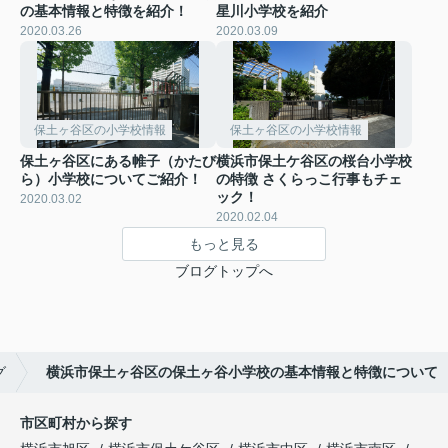
の基本情報と特徴を紹介！
星川小学校を紹介
2020.03.26
2020.03.09
保土ヶ谷区の小学校情報
保土ヶ谷区の小学校情報
保土ヶ谷区にある帷子（かたび
横浜市保土ケ谷区の桜台小学校
ら）小学校についてご紹介！
の特徴 さくらっこ行事もチェ
ック！
2020.03.02
2020.02.04
もっと見る
ブログトップへ
グ
横浜市保土ヶ谷区の保土ヶ谷小学校の基本情報と特徴について
市区町村から探す