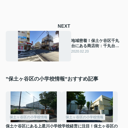
NEXT
地域密着！保土ケ谷区千丸
台にある商店街：千丸台商
店会とは
2020.02.20
”保土ヶ谷区の小学校情報”おすすめ記事
保土ヶ谷区の小学校情報
保土ヶ谷区の小学校情報
保土ケ谷区にある上星川小学校
学校経営に注目！保土ヶ谷区の