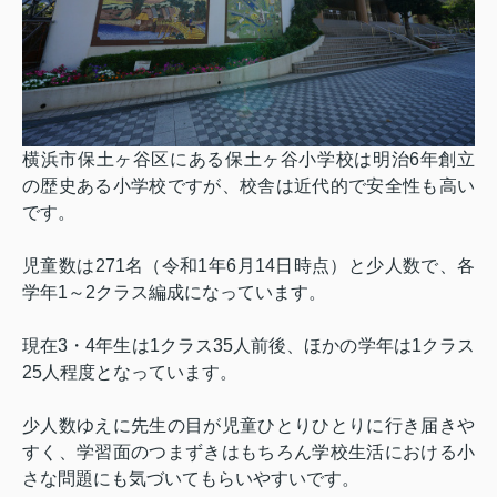
横浜市保土ヶ谷区にある保土ヶ谷小学校は明治
6
年創立
の歴史ある小学校ですが、校舎は近代的で安全性も高い
です。
児童数は
271
名（令和
1
年
6
月
14
日時点）と少人数で、各
学年
1
～
2
クラス編成になっています。
現在
3
・
4
年生は
1
クラス
35
人前後、ほかの学年は
1
クラス
25
人程度となっています。
少人数ゆえに先生の目が児童ひとりひとりに行き届きや
すく、学習面のつまずきはもちろん学校生活における小
さな問題にも気づいてもらいやすいです。