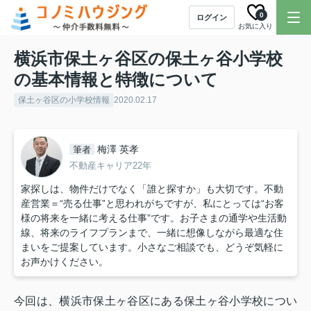
0
ログイン
お気に入り
横浜市保土ヶ谷区の保土ヶ谷小学校
の基本情報と特徴について
保土ヶ谷区の小学校情報
2020.02.17
梅澤 英孝
筆者
不動産キャリア22年
家探しは、物件だけでなく「誰と探すか」も大切です。不動
産営業＝“売る仕事”と思われがちですが、私にとっては“お客
様の将来を一緒に考える仕事”です。お子さまの通学や生活動
線、将来のライフプランまで、一緒に想像しながら最適な住
まいをご提案しています。小さなご相談でも、どうぞ気軽に
お声かけください。
今回は、横浜市保土ヶ谷区にある保土ヶ谷小学校につい