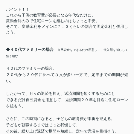
ポイント！！
これから子供の教育費が必要となる年代なだけに、
変動金利のみで住宅ローンを組むのはちょっと不安。
そこで、変動金利をメインに７：３くらいの割合で固定金利と併用し
よう。
◆４０代ファミリーの場合
自己資金をできるだけ用意して、借入額を減らして
短く組む
４０
代のファミリーの場合、
２０
代から
３０
代に比べて収入が多い一方で、定年までの期間が短
い。
したがって、月々の返済を抑え、返済期間を短くするためにも
できるだけ自己資金を用意して、返済期間
２０
年を目途に住宅ローン
を組もう。
さらに、この時期になると、子どもの教育費が本番を迎える。
子どもが就職するまではじっと我慢して、
その後、繰り上げ返済で期間を短縮し、定年で完済を目指そう。