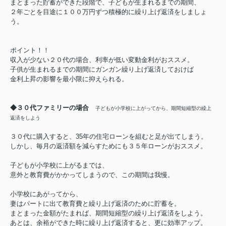
まとまった貯蓄ができた段階で、子どもが生まれるまでの期間、
２
年ごとを目途に
１００
万円ずつ積極的に繰り上げ返済をしましょ
う。
ポイント！！
収入が少ない２０代の場合、利率が低い変動金利がおススメ。
子供が生まれるまでの期間にガンガン繰り上げ返済しておけば
金利上昇の影響を最小限に抑えられる。
◆３０代ファミリーの場合
子どもが小学校に上がってから、期間短縮型の繰上
返済をしよう
３０
代に購入すると、
35
年の住宅ローンを組むと足が出てしまう。
しかし、毎月の返済額を減らすためにも
３５
年ローンがおススメ。
子どもが小学校に上がるまでは、
意外と教育費がかかってしまうので、この期間は我慢。
小学校にあがってから、
妻はパートに出て教育費と繰り上げ返済のために貯蓄を。
まとまった金額がたまれば、期間短縮型の繰り上げ返済をしよう。
あとは、余裕ができた時に繰り上げ返済すると、更に効率アップ。