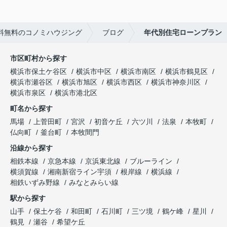
料無料のコノミハウジング
ブログ
年代別住宅ローンプラン
市区町村から探す
横浜市保土ケ谷区
横浜市中区
横浜市南区
横浜市鶴見区
横浜市瀬谷区
横浜市旭区
横浜市西区
横浜市神奈川区
横浜市泉区
横浜市港北区
町名から探す
馬場
上菅田町
宮沢
初音ケ丘
六ツ川
法泉
本牧町
仏向町
釜台町
本牧間門
沿線から探す
相鉄本線
京急本線
京浜東北線
ブルーライン
横須賀線
湘南新宿ライン宇須
根岸線
横浜線
相鉄いずみ野線
みなとみらい線
駅から探す
山手
保土ケ谷
和田町
石川町
三ツ境
鶴ケ峰
星川
鶴見
瀬谷
希望ケ丘