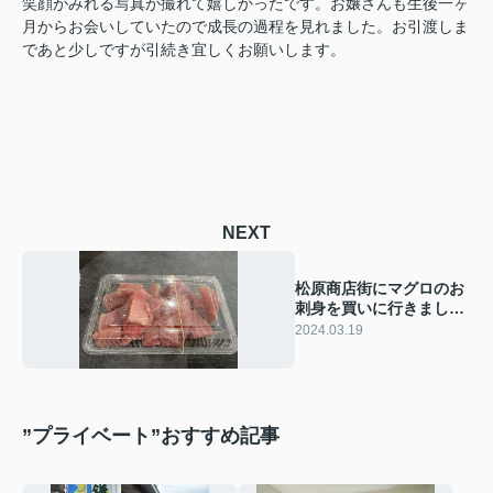
笑顔がみれる写真が撮れて嬉しかったです。お嬢さんも生後一ヶ
月からお会いしていたので成長の過程を見れました。お引渡しま
であと少しですが引続き宜しくお願いします。
NEXT
松原商店街にマグロのお
刺身を買いに行きまし
た。
2024.03.19
”プライベート”おすすめ記事