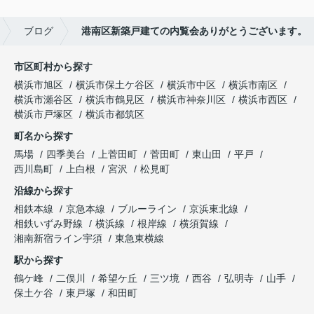
ブログ
港南区新築戸建ての内覧会ありがとうございます。
市区町村から探す
横浜市旭区
横浜市保土ケ谷区
横浜市中区
横浜市南区
横浜市瀬谷区
横浜市鶴見区
横浜市神奈川区
横浜市西区
横浜市戸塚区
横浜市都筑区
町名から探す
馬場
四季美台
上菅田町
菅田町
東山田
平戸
西川島町
上白根
宮沢
松見町
沿線から探す
相鉄本線
京急本線
ブルーライン
京浜東北線
相鉄いずみ野線
横浜線
根岸線
横須賀線
湘南新宿ライン宇須
東急東横線
駅から探す
鶴ケ峰
二俣川
希望ケ丘
三ツ境
西谷
弘明寺
山手
保土ケ谷
東戸塚
和田町