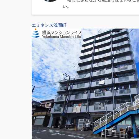
い。
エミネンス浅間町