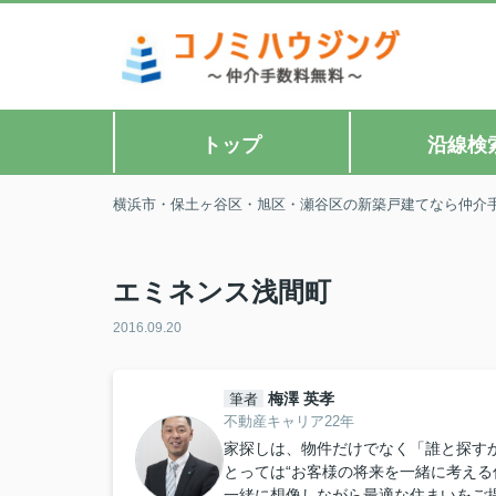
トップ
沿線検
横浜市・保土ヶ谷区・旭区・瀬谷区の新築戸建てなら仲介
エミネンス浅間町
2016.09.20
梅澤 英孝
筆者
不動産キャリア22年
家探しは、物件だけでなく「誰と探すか
とっては“お客様の将来を一緒に考える
一緒に想像しながら最適な住まいをご