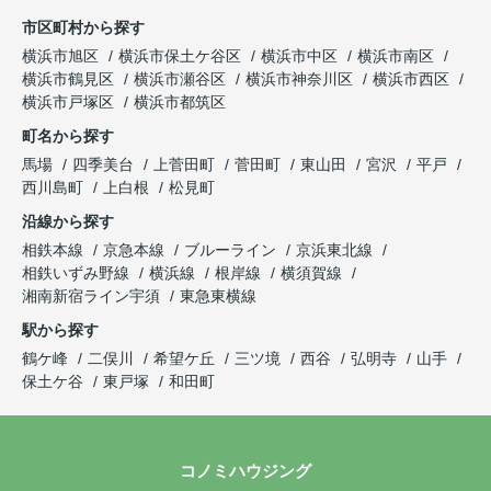
市区町村から探す
横浜市旭区
横浜市保土ケ谷区
横浜市中区
横浜市南区
横浜市鶴見区
横浜市瀬谷区
横浜市神奈川区
横浜市西区
横浜市戸塚区
横浜市都筑区
町名から探す
馬場
四季美台
上菅田町
菅田町
東山田
宮沢
平戸
西川島町
上白根
松見町
沿線から探す
相鉄本線
京急本線
ブルーライン
京浜東北線
相鉄いずみ野線
横浜線
根岸線
横須賀線
湘南新宿ライン宇須
東急東横線
駅から探す
鶴ケ峰
二俣川
希望ケ丘
三ツ境
西谷
弘明寺
山手
保土ケ谷
東戸塚
和田町
コノミハウジング