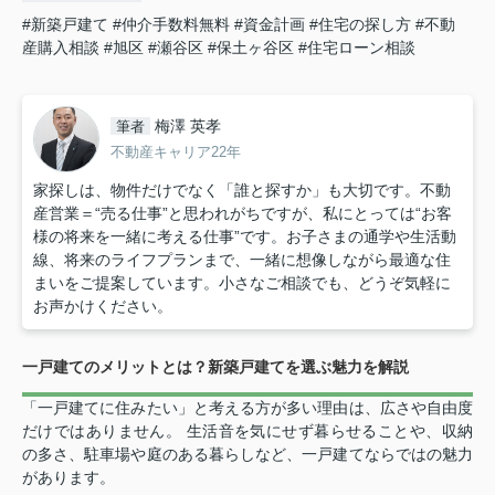
#新築戸建て
#仲介手数料無料
#資金計画
#住宅の探し方
#不動
産購入相談
#旭区
#瀬谷区
#保土ヶ谷区
#住宅ローン相談
梅澤 英孝
筆者
不動産キャリア22年
家探しは、物件だけでなく「誰と探すか」も大切です。不動
産営業＝“売る仕事”と思われがちですが、私にとっては“お客
様の将来を一緒に考える仕事”です。お子さまの通学や生活動
線、将来のライフプランまで、一緒に想像しながら最適な住
まいをご提案しています。小さなご相談でも、どうぞ気軽に
お声かけください。
一戸建てのメリットとは？新築戸建てを選ぶ魅力を解説
「一戸建てに住みたい」と考える方が多い理由は、広さや自由度
だけではありません。 生活音を気にせず暮らせることや、収納
の多さ、駐車場や庭のある暮らしなど、一戸建てならではの魅力
があります。