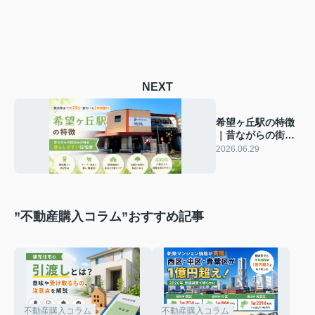
NEXT
希望ヶ丘駅の特徴
｜昔ながらの街並
みが残る、暮らし
2026.06.29
やすい住宅街
”不動産購入コラム”おすすめ記事
不動産購入コラム
不動産購入コラム