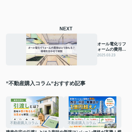
NEXT
オール電化リフ
ォームの費用は
どう抑える？相
2025.03.23
場も合わせて解
説
”不動産購入コラム”おすすめ記事
不動産購入コラム
不動産購入コラム
建売住宅の引渡しとは？意味や
新築マンション価格が高騰！横