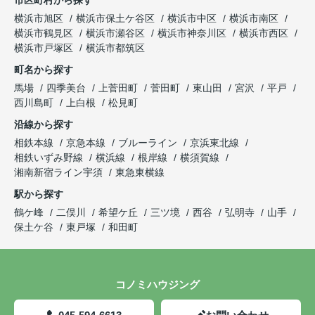
市区町村から探す
横浜市旭区
横浜市保土ケ谷区
横浜市中区
横浜市南区
横浜市鶴見区
横浜市瀬谷区
横浜市神奈川区
横浜市西区
横浜市戸塚区
横浜市都筑区
町名から探す
馬場
四季美台
上菅田町
菅田町
東山田
宮沢
平戸
西川島町
上白根
松見町
沿線から探す
相鉄本線
京急本線
ブルーライン
京浜東北線
相鉄いずみ野線
横浜線
根岸線
横須賀線
湘南新宿ライン宇須
東急東横線
駅から探す
鶴ケ峰
二俣川
希望ケ丘
三ツ境
西谷
弘明寺
山手
保土ケ谷
東戸塚
和田町
コノミハウジング