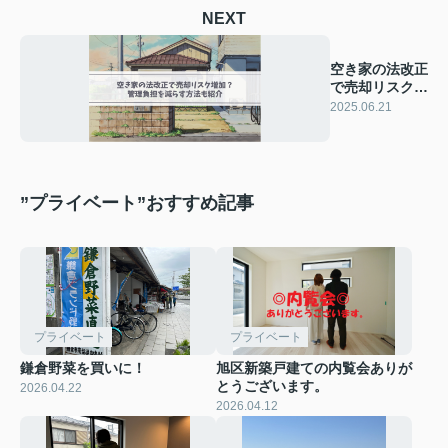
NEXT
空き家の法改正
で売却リスク増
加？管理負担を
2025.06.21
減らす方法も紹
介
”プライベート”おすすめ記事
プライベート
プライベート
鎌倉野菜を買いに！
旭区新築戸建ての内覧会ありが
とうございます。
2026.04.22
2026.04.12