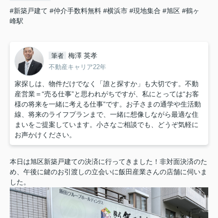
#新築戸建て
#仲介手数料無料
#横浜市
#現地集合
#旭区
#鶴ヶ
峰駅
梅澤 英孝
筆者
不動産キャリア22年
家探しは、物件だけでなく「誰と探すか」も大切です。不動
産営業＝“売る仕事”と思われがちですが、私にとっては“お客
様の将来を一緒に考える仕事”です。お子さまの通学や生活動
線、将来のライフプランまで、一緒に想像しながら最適な住
まいをご提案しています。小さなご相談でも、どうぞ気軽に
お声かけください。
本日は旭区新築戸建ての決済に行ってきました！非対面決済のた
め、午後に鍵のお引渡しの立会いに飯田産業さんの店舗に伺いま
した。