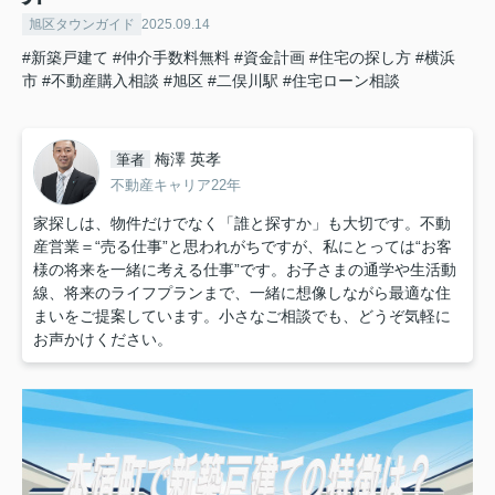
旭区タウンガイド
2025.09.14
#新築戸建て
#仲介手数料無料
#資金計画
#住宅の探し方
#横浜
市
#不動産購入相談
#旭区
#二俣川駅
#住宅ローン相談
梅澤 英孝
筆者
不動産キャリア22年
家探しは、物件だけでなく「誰と探すか」も大切です。不動
産営業＝“売る仕事”と思われがちですが、私にとっては“お客
様の将来を一緒に考える仕事”です。お子さまの通学や生活動
線、将来のライフプランまで、一緒に想像しながら最適な住
まいをご提案しています。小さなご相談でも、どうぞ気軽に
お声かけください。