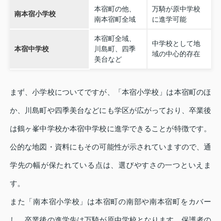
本宿町の他、
万騎が原中学校
南本宿小学校
南本宿町全域
に進学可能
本宿町全域、
中学校として地
本宿中学校
川島町、四季
域の中心的存在
美台など
まず、小学校についてですが、「本宿小学校」は本宿町のほ
か、川島町や四季美台などにも学区が広がっており、卒業後
は鶴ヶ峯中学校か本宿中学校に進学できることが特徴です。
公的な地図・資料にもその可能性が示されていますので、通
学先の幅が保たれている点は、選びやすさの一つといえま
す。
また「南本宿小学校」は本宿町の南部や南本宿町をカバー
し、卒業後の進学先は万騎が原中学校となります。保護者の