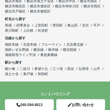
横浜市旭区
横浜市保土ケ谷区
横浜市中区
横浜市南区
横浜市鶴見区
横浜市瀬谷区
横浜市神奈川区
横浜市西区
横浜市戸塚区
横浜市都筑区
町名から探す
馬場
四季美台
上菅田町
菅田町
東山田
宮沢
平戸
西川島町
上白根
松見町
沿線から探す
相鉄本線
京急本線
ブルーライン
京浜東北線
相鉄いずみ野線
横浜線
根岸線
横須賀線
湘南新宿ライン宇須
東急東横線
駅から探す
鶴ケ峰
二俣川
希望ケ丘
三ツ境
西谷
弘明寺
山手
保土ケ谷
東戸塚
和田町
コノミハウジング
045-594-6613
お問い合わせ