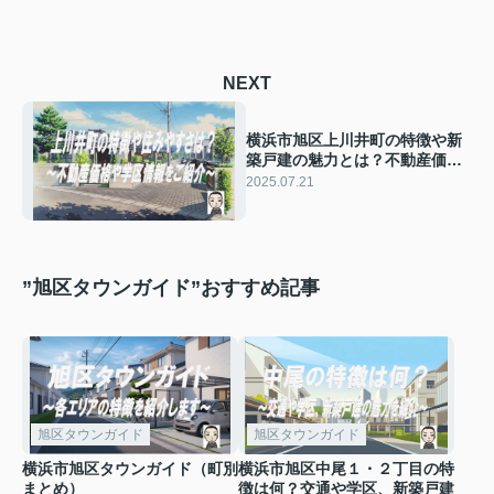
NEXT
横浜市旭区上川井町の特徴や新
築戸建の魅力とは？不動産価格
や学区情報も紹介
2025.07.21
”旭区タウンガイド”おすすめ記事
旭区タウンガイド
旭区タウンガイド
横浜市旭区タウンガイド（町別
横浜市旭区中尾１・２丁目の特
まとめ）
徴は何？交通や学区、新築戸建