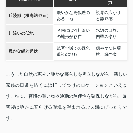
力
緩やかな高低差の
視界の広がり
丘陵部（標高約47ｍ）
ある土地
と静寂感
区内には河川沿い
水辺の自然、
川沿いの低地
の地形が存在
四季の彩り
旭区全域での緑化
穏やかな住環
豊かな緑と起伏
重視の地形
境、緑の癒し
こうした自然の恵みと静かな暮らしを両立しながら、新しい
家族の日常を描くには打ってつけのロケーションといえま
す。特に、普段の買い物や通勤の利便性を確保しながら、帰
宅後は静かに安らげる環境を望まれるご夫婦にぴったりで
す。