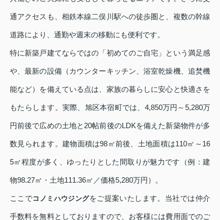
通アクセスも、相鉄本線二俣川駅への徒歩圏と、複数の幹線
道路により、通勤や週末の移動にも便利です。
特に新築戸建てならではの「初めてのご自宅」という満足感
や、最新の設備（カウンターキッチン、浴室乾燥機、追焚機
能など）を備えている点は、家族の暮らしに安心と快適さを
もたらします。実際、旭区本宿町では、4,850万円～5,280万
円前後で広めの土地と20帖前後のLDKを備えた新築物件が多
数見られます。建物面積は98㎡前後、土地面積は110㎡～16
5㎡程度が多く、ゆったりとした間取りが魅力です（例：建
物98.27㎡・土地111.36㎡／価格5,280万円）。
ここで
をご提案いたします。当社では仲介
コノミハウジング
手数料を無料としておりますので、お客様には費用面でのご