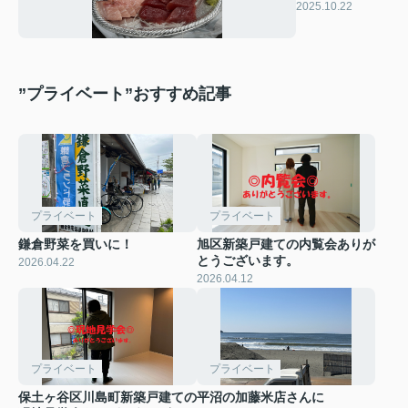
り合わせ買いま
2025.10.22
した！
”プライベート”おすすめ記事
プライベート
プライベート
鎌倉野菜を買いに！
旭区新築戸建ての内覧会ありが
とうございます。
2026.04.22
2026.04.12
プライベート
プライベート
保土ヶ谷区川島町新築戸建ての
平沼の加藤米店さんに