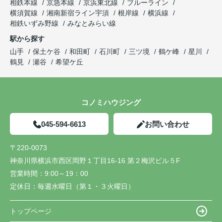
相鉄本線
京急本線
京浜東北線
ブルーライン
横須賀線
湘南新宿ライン宇須
根岸線
横浜線
相鉄いずみ野線
みなとみらい線
駅から探す
山手
保土ケ谷
和田町
石川町
三ツ境
鶴ケ峰
星川
鶴見
瀬谷
希望ケ丘
コノミハウジング
045-594-6613
お問い合わせ
〒220-0073
神奈川県横浜市西区岡野１丁目16-16 第２梅沢ビル５F
営業時間：
9:00～19：00
定休日：
毎週水曜日（第１・３火曜日）
トップページ