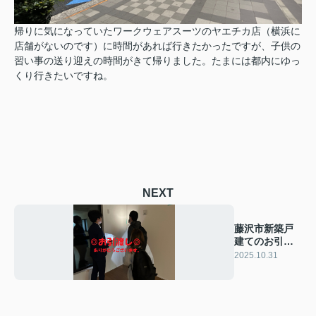
帰りに気になっていたワークウェアスーツのヤエチカ店（横浜に
店舗がないのです）に時間があれば行きたかったですが、子供の
習い事の送り迎えの時間がきて帰りました。たまには都内にゆっ
くり行きたいですね。
NEXT
藤沢市新築戸
建てのお引渡
しに行ってき
2025.10.31
ました！