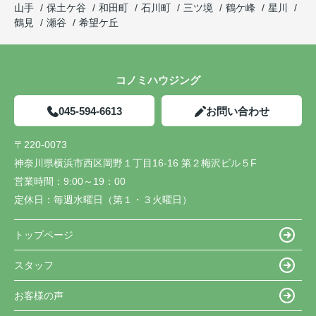
山手
保土ケ谷
和田町
石川町
三ツ境
鶴ケ峰
星川
鶴見
瀬谷
希望ケ丘
コノミハウジング
045-594-6613
お問い合わせ
〒220-0073
神奈川県横浜市西区岡野１丁目16-16 第２梅沢ビル５F
営業時間：
9:00～19：00
定休日：
毎週水曜日（第１・３火曜日）
トップページ
スタッフ
お客様の声