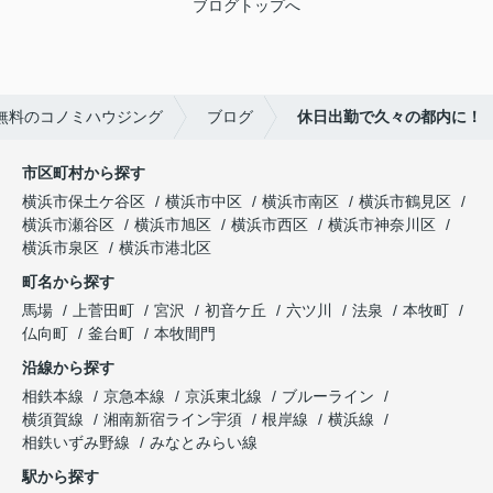
ブログトップへ
無料のコノミハウジング
ブログ
休日出勤で久々の都内に！
市区町村から探す
横浜市保土ケ谷区
横浜市中区
横浜市南区
横浜市鶴見区
横浜市瀬谷区
横浜市旭区
横浜市西区
横浜市神奈川区
横浜市泉区
横浜市港北区
町名から探す
馬場
上菅田町
宮沢
初音ケ丘
六ツ川
法泉
本牧町
仏向町
釜台町
本牧間門
沿線から探す
相鉄本線
京急本線
京浜東北線
ブルーライン
横須賀線
湘南新宿ライン宇須
根岸線
横浜線
相鉄いずみ野線
みなとみらい線
駅から探す