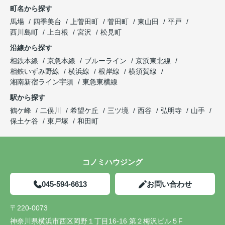
町名から探す
馬場
四季美台
上菅田町
菅田町
東山田
平戸
西川島町
上白根
宮沢
松見町
沿線から探す
相鉄本線
京急本線
ブルーライン
京浜東北線
相鉄いずみ野線
横浜線
根岸線
横須賀線
湘南新宿ライン宇須
東急東横線
駅から探す
鶴ケ峰
二俣川
希望ケ丘
三ツ境
西谷
弘明寺
山手
保土ケ谷
東戸塚
和田町
コノミハウジング
045-594-6613
お問い合わせ
〒220-0073
神奈川県横浜市西区岡野１丁目16-16 第２梅沢ビル５F