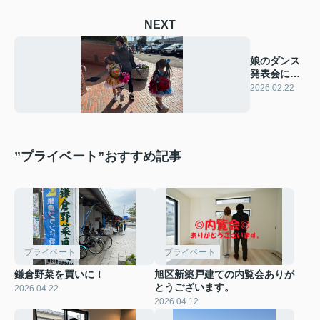
NEXT
娘のダンス
発表会に行
ってきまし
2026.02.22
た！
”プライベート”おすすめ記事
プライベート
プライベート
鎌倉野菜を買いに！
旭区新築戸建ての内覧会ありが
とうございます。
2026.04.22
2026.04.12