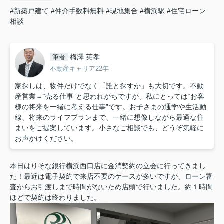
#新築戸建て
#仲介手数料無料
#現地集合
#横浜駅
#住宅ローン
相談
梅澤 英孝
筆者
不動産キャリア22年
家探しは、物件だけでなく「誰と探すか」も大切です。不動
産営業＝“売る仕事”と思われがちですが、私にとっては“お客
様の将来を一緒に考える仕事”です。お子さまの通学や生活動
線、将来のライフプランまで、一緒に想像しながら最適な住
まいをご提案しています。小さなご相談でも、どうぞ気軽に
お声かけください。
本日はりそな銀行横浜西口店に金消契約の立会に行ってきまし
た！最近は電子契約で来店不要のケースが多いですが、ローン審
査からお引渡しまで時間がないため店頭で行いました。約１時間
ほどで契約は終わりました。