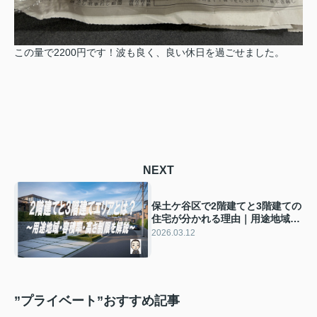
この量で2200円です！波も良く、良い休日を過ごせました。
NEXT
保土ケ谷区で2階建てと3階建ての
住宅が分かれる理由｜用途地域・
容積率・高さ制限を解説
2026.03.12
”プライベート”おすすめ記事