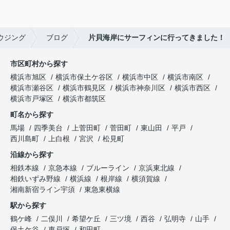
ウジング
ブログ
片貝海岸にサーフィンに行ってきました！
市区町村から探す
横浜市旭区
横浜市保土ケ谷区
横浜市中区
横浜市南区
横浜市瀬谷区
横浜市鶴見区
横浜市神奈川区
横浜市西区
横浜市戸塚区
横浜市都筑区
町名から探す
馬場
四季美台
上菅田町
菅田町
東山田
平戸
西川島町
上白根
宮沢
松見町
沿線から探す
相鉄本線
京急本線
ブルーライン
京浜東北線
相鉄いずみ野線
横浜線
根岸線
横須賀線
湘南新宿ライン宇須
東急東横線
駅から探す
鶴ケ峰
二俣川
希望ケ丘
三ツ境
西谷
弘明寺
山手
保土ケ谷
東戸塚
和田町