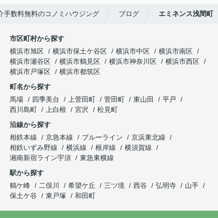
介手数料無料のコノミハウジング
ブログ
エミネンス浅間町
市区町村から探す
横浜市旭区
横浜市保土ケ谷区
横浜市中区
横浜市南区
横浜市瀬谷区
横浜市鶴見区
横浜市神奈川区
横浜市西区
横浜市戸塚区
横浜市都筑区
町名から探す
馬場
四季美台
上菅田町
菅田町
東山田
平戸
西川島町
上白根
宮沢
松見町
沿線から探す
相鉄本線
京急本線
ブルーライン
京浜東北線
相鉄いずみ野線
横浜線
根岸線
横須賀線
湘南新宿ライン宇須
東急東横線
駅から探す
鶴ケ峰
二俣川
希望ケ丘
三ツ境
西谷
弘明寺
山手
保土ケ谷
東戸塚
和田町