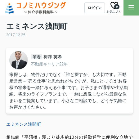
0
ログイン
お気に入り
エミネンス浅間町
2017.12.25
梅澤 英孝
筆者
不動産キャリア22年
家探しは、物件だけでなく「誰と探すか」も大切です。不動
産営業＝“売る仕事”と思われがちですが、私にとっては“お客
様の将来を一緒に考える仕事”です。お子さまの通学や生活動
線、将来のライフプランまで、一緒に想像しながら最適な住
まいをご提案しています。小さなご相談でも、どうぞ気軽に
お声かけください。
エミネンス浅間町
相鉄線「平沼橋」駅より徒歩約10分の通勤通学に便利な立地で