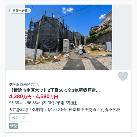
新築一戸建
横浜市南区六ツ川
【横浜市南区六ツ川2丁目56-5全3棟新築戸建て】★仲介手数料無料★（別所小学校・六ツ川中学校）
4,380
4,580
万円～
万円
95.36㎡～96.88㎡ (3LDK) /予定 /2階建
京急本線「弘明寺」駅 バス5分 神奈川中央交通「別所小学校入口」 停歩2分
公共下水
新築