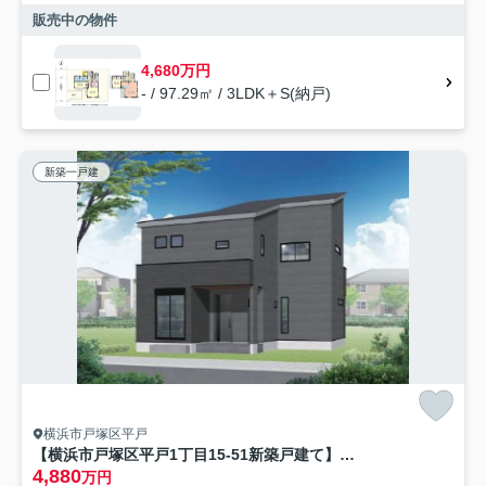
販売中の物件
4,680万円
- / 97.29㎡ / 3LDK＋S(納戸)
新築一戸建
横浜市戸塚区平戸
【横浜市戸塚区平戸1丁目15-51新築戸建て】★仲介手数料無料★（六ツ川西小学校・六ツ川中学校）
4,880
万円