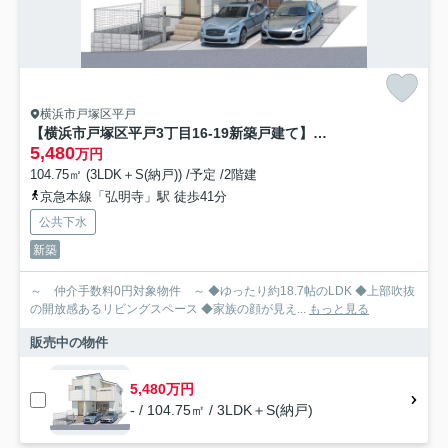
横浜市戸塚区平戸
【横浜市戸塚区平戸3丁目16-19新築戸建て】★仲介手数料無料★（境木小学校・境木中学校）
5,480
万円
104.75㎡ (3LDK＋S(納戸)) /予定 /2階建
京急本線「弘明寺」駅 徒歩41分
公共下水
新築
～ 仲介手数料0円対象物件 ～ ◆ゆったり約18.7帖のLDK ◆上部吹抜
の開放感あるリビングスペース ◆家族の顔が見え...
もっと見る
販売中の物件
5,480万円
- / 104.75㎡ / 3LDK＋S(納戸)