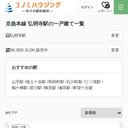
0
ログイン
お気に入り
京急本線 弘明寺駅の一戸建て一覧
弘明寺駅
変更
3K,3DK,3LDK,販売中
変更
おすすめの駅
山手駅
/
保土ケ谷駅
/
和田町駅
/
石川町駅
/
三ツ境駅
/
鶴ケ峰駅
/
星川駅
/
鶴見駅
/
瀬谷駅
/
希望ケ丘駅
6
件
7
戸
新築一戸建