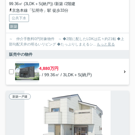
99.36㎡ (3LDK＋S(納戸)) /新築 /2階建
京急本線「弘明寺」駅 徒歩33分
公共下水
新築
～ 仲介手数料0円対象物件 ～ ◆2階に配したLDKは広々約21帖 ◆上
部勾配天井の明るいリビング ◆たっぷりしまえるシ...
もっと見る
販売中の物件
4,880万円
- / 99.36㎡ / 3LDK＋S(納戸)
新築一戸建