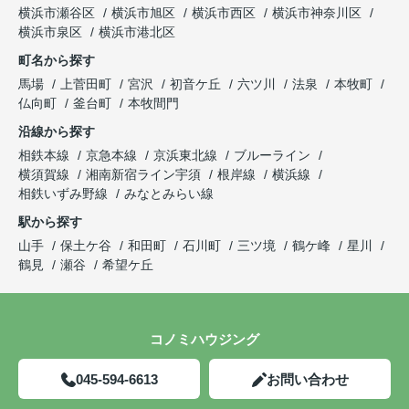
横浜市瀬谷区
横浜市旭区
横浜市西区
横浜市神奈川区
横浜市泉区
横浜市港北区
町名から探す
馬場
上菅田町
宮沢
初音ケ丘
六ツ川
法泉
本牧町
仏向町
釜台町
本牧間門
沿線から探す
相鉄本線
京急本線
京浜東北線
ブルーライン
横須賀線
湘南新宿ライン宇須
根岸線
横浜線
相鉄いずみ野線
みなとみらい線
駅から探す
山手
保土ケ谷
和田町
石川町
三ツ境
鶴ケ峰
星川
鶴見
瀬谷
希望ケ丘
コノミハウジング
045-594-6613
お問い合わせ