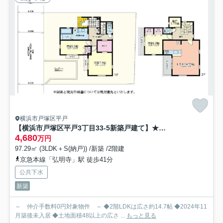
横浜市戸塚区平戸
【横浜市戸塚区平戸3丁目33-5新築戸建て】★仲介手数料無料★
4,680
万円
97.29㎡ (3LDK＋S(納戸)) /新築 /2階建
京急本線「弘明寺」駅 徒歩41分
公共下水
新築
～ 仲介手数料0円対象物件 ～ ◆2階LDKは広さ約14.7帖 ◆2024年11
月築後未入居 ◆土地面積48以上の広さ ...
もっと見る