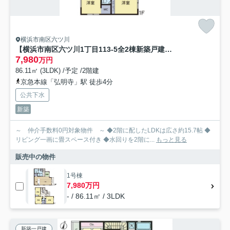
横浜市南区六ツ川
【横浜市南区六ツ川1丁目113-5全2棟新築戸建て】★仲介手数料無料★（井土ヶ谷小学校・南中学校）
7,980
万円
86.11㎡ (3LDK) /予定 /2階建
京急本線「弘明寺」駅 徒歩4分
公共下水
新築
～ 仲介手数料0円対象物件 ～ ◆2階に配したLDKは広さ約15.7帖 ◆
リビング一画に畳スペース付き ◆水回りを2階に...
もっと見る
販売中の物件
1号棟
7,980万円
- / 86.11㎡ / 3LDK
新築一戸建