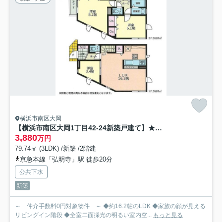
横浜市南区大岡
【横浜市南区大岡1丁目42-24新築戸建て】★仲介手数料無料★（大岡小学校・南中学校）
3,880
万円
79.74㎡ (3LDK) /新築 /2階建
京急本線「弘明寺」駅 徒歩20分
公共下水
新築
～ 仲介手数料0円対象物件 ～ ◆約16.2帖のLDK ◆家族の顔が見える
リビングイン階段 ◆全室二面採光の明るい室内空...
もっと見る