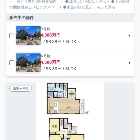
～ 仲介手数料0円対象物件 ～ ◆LDKは17.8帖以上の広さ ◆上部吹抜
の開放感あるリビングスペース ◆家族の顔が見え...
もっと見る
販売中の物件
B号棟
4,380万円
- / 96.88㎡ / 3LDK
A号棟
4,580万円
- / 95.36㎡ / 3LDK
新築一戸建