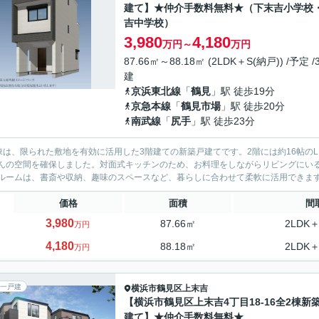
建て】★仲介手数料無料★（下末吉小学校
吉中学校）
3,980
4,180
万円～
万円
87.66㎡～88.18㎡ (2LDK＋S(納戸)) /予定 /
建
京浜東北線
「
鶴見
」駅 徒歩19分
京急本線
「
鶴見市場
」駅 徒歩20分
南武線
「
尻手
」駅 徒歩23分
棟は、限られた敷地を有効に活用した3階建ての新築戸建てです。2階には約16帖の
んの空間を確保しました。対面式キッチンのため、お料理をしながらリビングにいる
ルームは、書斎や収納、趣味のスペースなど、暮らしに合わせて柔軟に活用できます。3階
価格
面積
間
3,980
87.66㎡
2LDK＋
万円
4,180
88.18㎡
2LDK＋
万円
一戸建
横浜市鶴見区
上末吉
【横浜市鶴見区上末吉4丁目18-16全2棟新
建て】★仲介手数料無料★