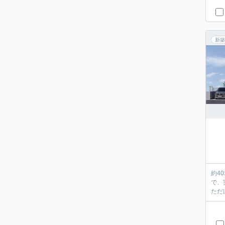
新築
約4
で、