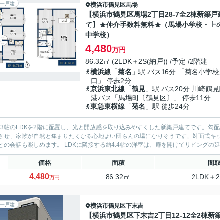
一戸建
横浜市鶴見区
馬場
【横浜市鶴見区馬場2丁目28-7全2棟新築戸
て】★仲介手数料無料★（馬場小学校・上
中学校）
4,480
万円
86.32㎡ (2LDK＋2S(納戸)) /予定 /2階建
横浜線
「
菊名
」駅 バス16分 「菊名小学校
口」 停歩2分
京浜東北線
「
鶴見
」駅 バス20分 川崎鶴
港バス「馬場町〔鶴見区〕」 停歩11分
東急東横線
「
菊名
」駅 徒歩24分
7.3帖のLDKを2階に配置し、光と開放感を取り込みやすくした新築戸建てです。
させ、家族が自然と集まりたくなる心地よい団らんの場になりそうです。対面式キ
家族との会話も楽しめます。 LDKに隣接する約4.4帖の洋室は、扉を開けてリ
価格
面積
間
4,480
86.32㎡
2LDK＋2
万円
一戸建
横浜市鶴見区
下末吉
【横浜市鶴見区下末吉2丁目12-12全2棟新