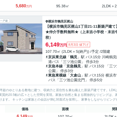
5,680
95.38㎡
2LDK＋2
万円
一戸建
横浜市鶴見区
梶山
【横浜市鶴見区梶山1丁目21-11新築戸建て
★仲介手数料無料★（上末吉小学校・末吉
校）
6,149
8月3日 値下げ
万円
107.70㎡ (2LDK＋S(納戸)) /予定 /2階建
京浜東北線
「
鶴見
」駅 バス15分 川崎鶴
港バス「三ツ池公園」 停歩3分
京急本線
「
京急鶴見
」駅 バス15分 「三
公園」 停歩3分
東急東横線
「
大倉山
」駅 バス15分 横浜
バス「三ツ池公園北門」 停歩5分
0坪超のゆとりある敷地に建つ、収納力と居住性を兼ね備えた新築戸建てです。LDKは
実質約20.5帖の広々とした空間を実現。家族が自然と集まる開放的なリビングは
ただけます。 キッチンは家族との会話が弾む対面式を採用し、家事をしながらリビン
価格
面積
間
6,149
107.70㎡
2LDK＋
万円