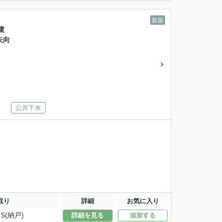
新築
建
矢向
公共下水
取り
詳細
お気に入り
S(納戸)
詳細を見る
追加する