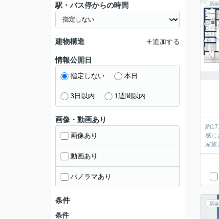
駅・バス停からの時間
新築
建物構造
追加する
情報公開日
指定しない
本日
3日以内
1週間以内
画像・動画あり
約1
画像あり
感じ
動画あり
パノラマあり
条件
新築
条件