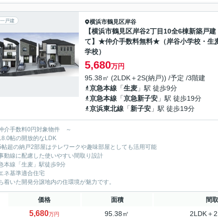
一戸建
横浜市鶴見区
岸谷
【横浜市鶴見区岸谷2丁目10全6棟新築戸建
て】★仲介手数料無料★（岸谷小学校・生
学校）
5,680
万円
95.38㎡ (2LDK＋2S(納戸)) /予定 /3階建
京急本線
「
生麦
」駅 徒歩9分
京急本線
「
京急新子安
」駅 徒歩19分
京浜東北線
「
新子安
」駅 徒歩19分
仲介手数料0円対象物件 ～
18.0帖の開放的なLDK
5帖超の納戸2部屋はテレワークや趣味部屋としても活用可能
事動線に配慮した使いやすい間取り設計
急本線「生麦」駅徒歩9分
エネ基準適合住宅
ち着いた開発分譲地内の住環境が魅力です。
価格
面積
間
5,680
95.38㎡
2LDK＋2
万円