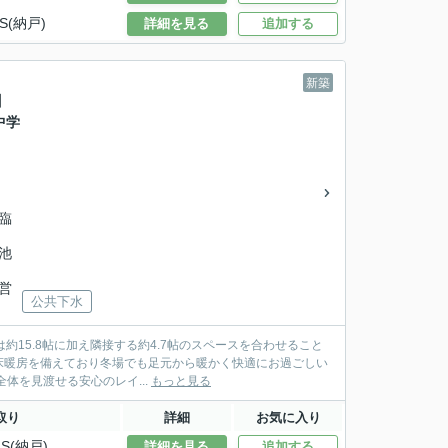
S(納戸)
詳細を見る
追加する
新築
】
中学
見臨
ツ池
市営
公共下水
約15.8帖に加え隣接する約4.7帖のスペースを合わせること
、床暖房を備えており冬場でも足元から暖かく快適にお過ごしい
グ全体を見渡せる安心のレイ...
もっと見る
取り
詳細
お気に入り
S(納戸)
詳細を見る
追加する