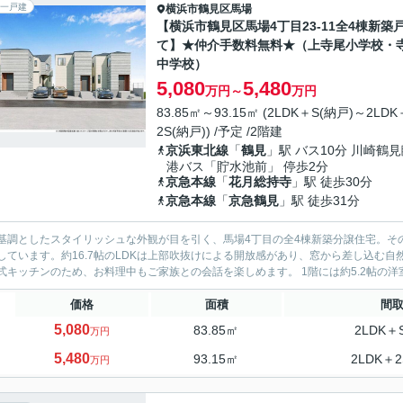
一戸建
横浜市鶴見区
馬場
【横浜市鶴見区馬場4丁目23-11全4棟新築
て】★仲介手数料無料★（上寺尾小学校・
中学校）
5,080
5,480
万円～
万円
83.85㎡～93.15㎡ (2LDK＋S(納戸)～2LDK
2S(納戸)) /予定 /2階建
京浜東北線
「
鶴見
」駅 バス10分 川崎鶴
港バス「貯水池前」 停歩2分
京急本線
「
花月総持寺
」駅 徒歩30分
京急本線
「
京急鶴見
」駅 徒歩31分
基調としたスタイリッシュな外観が目を引く、馬場4丁目の全4棟新築分譲住宅。そ
しています。約16.7帖のLDKは上部吹抜けによる開放感があり、窓から差し込む
対面式キッチンのため、お料理中もご家族との会話を楽し
価格
面積
間
5,080
83.85㎡
2LDK＋
万円
5,480
93.15㎡
2LDK＋2
万円