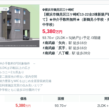
一戸建
横浜市鶴見区
江ケ崎町
【横浜市鶴見区江ケ崎町13-22全2棟新築戸
て】★仲介手数料無料★（新鶴見小学校・
中学校）
5,380
万円
93.70㎡ (2LDK＋S(納戸)) /予定 /3階建
南武線
「
矢向
」駅 徒歩16分
南武線
「
尻手
」駅 徒歩16分
南武線
「
八丁畷
」駅 徒歩28分
仲介手数料0円対象物件 ～
階LDKは15帖以上の広さ
ルコニー2カ所あり
室二面採光の明るい室内空間
納力豊富なWICをはじめ全居室収納完備
活利便施設充実の住み良いエリア
中学校ともに徒歩10分圏内です
価格
面積
間
5,380
93.70㎡
2LDK＋
万円