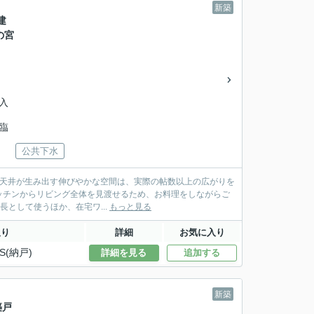
新築
建
の宮
入
見臨
公共下水
勾配天井が生み出す伸びやかな空間は、実際の帖数以上の広がりを
ッチンからリビング全体を見渡せるため、お料理をしながらご
ビングの延長として使うほか、在宅ワ...
もっと見る
取り
詳細
お気に入り
S(納戸)
詳細を見る
追加する
新築
築戸