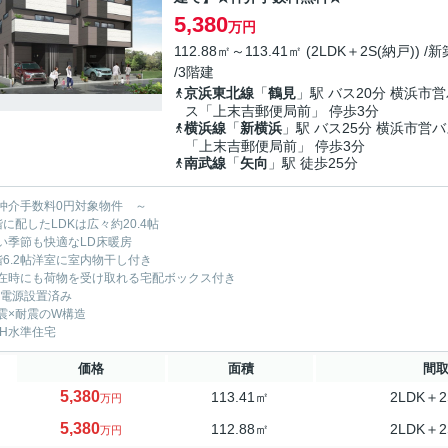
5,380
万円
112.88㎡～113.41㎡ (2LDK＋2S(納戸)) /新
/3階建
京浜東北線
「
鶴見
」駅 バス20分 横浜市
ス「上末吉郵便局前」 停歩3分
横浜線
「
新横浜
」駅 バス25分 横浜市営
「上末吉郵便局前」 停歩3分
南武線
「
矢向
」駅 徒歩25分
仲介手数料0円対象物件 ～
階に配したLDKは広々約20.4帖
い季節も快適なLD床暖房
階6.2帖洋室に室内物干し付き
在時にも荷物を受け取れる宅配ボックス付き
V電源設置済み
震×耐震のW構造
EH水準住宅
価格
面積
間
5,380
113.41㎡
2LDK＋2
万円
5,380
112.88㎡
2LDK＋2
万円