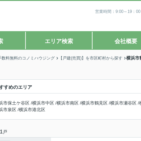
営業時間：9:00～19
索
エリア検索
会社概要
横浜市
手数料無料のコノミハウジング
【戸建(売買)】を市区町村から探す
すすめのエリア
浜市保土ケ谷区
/
横浜市中区
/
横浜市南区
/
横浜市鶴見区
/
横浜市瀬谷区
/
浜市泉区
/
横浜市港北区
1
戸