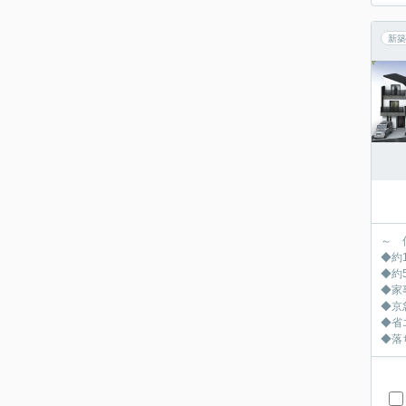
新築
～ 
◆約
◆約
◆家
◆京
◆省
◆落