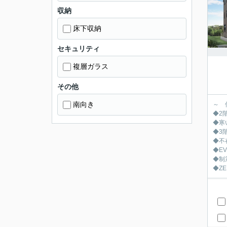
収納
床下収納
セキュリティ
複層ガラス
その他
南向き
～ 
◆2
◆寒
◆3
◆不
◆E
◆制
◆Z