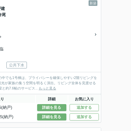
新築
戸建
寺尾
＋
見臨
公共下水
の中でも1号棟は、プライバシーを確保しやすい2階リビングを
自然光が家族の集う空間を明るく演出。リビング全体を見渡せる
めます。 1階には約5.2帖の洋室と約7.6帖のサービス...
もっと見る
取り
詳細
お気に入り
S(納戸)
詳細を見る
追加する
S(納戸)
詳細を見る
追加する