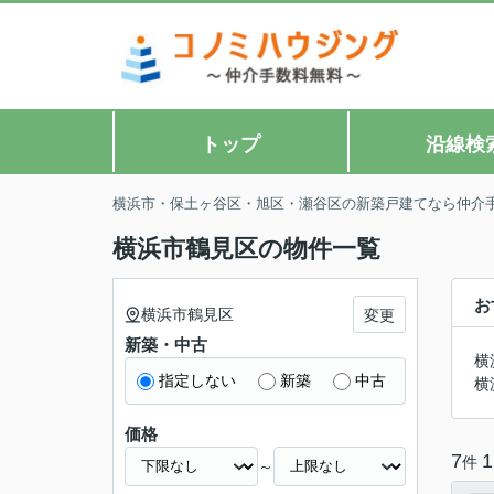
トップ
沿線検
横浜市・保土ヶ谷区・旭区・瀬谷区の新築戸建てなら仲介
横浜市鶴見区の物件一覧
お
横浜市鶴見区
変更
新築・中古
横
指定しない
新築
中古
横
価格
7
1
件
～