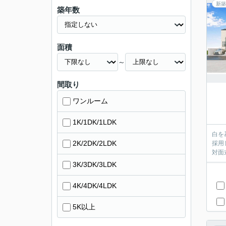
新築
築年数
面積
～
間取り
ワンルーム
1K/1DK/1LDK
白を
2K/2DK/2LDK
採用
3K/3DK/3LDK
4K/4DK/4LDK
5K以上