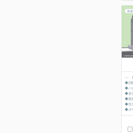
新築
～ 
◆2
◆バ
◆全
◆収
◆生
◆小