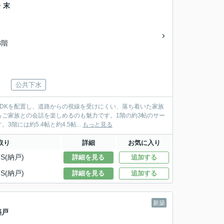
・末
3階
公共下水
LDKを配置し、道路からの視線を受けにくい、落ち着いた家族
ご家族との会話を楽しめるのも魅力です。1階の約3帖のサー
には約5.4帖と約4.5帖...
もっと見る
取り
詳細
お気に入り
S(納戸)
詳細を見る
追加する
S(納戸)
詳細を見る
追加する
新築
築戸