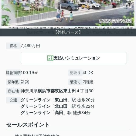
【外観パース】
7,480万円
価格
支払いシミュレーション
100.19㎡
4LDK
建物面積
間取り
新築
2階建
築年数
階建て
神奈川県
横浜市都筑区
東山田
４丁目30
所在地
グリーンライン
「
東山田
」駅 徒歩20分
交通
グリーンライン
「
北山田
」駅 徒歩22分
グリーンライン
「
高田
」駅 徒歩34分
セールスポイント