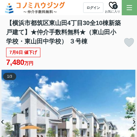
0
ログイン
お気に入り
【横浜市都筑区東山田4丁目30全10棟新築
戸建て】★仲介手数料無料★（東山田小
学校・東山田中学校） ３号棟
7月6日 値下げ
7,480
万円
1
/
3