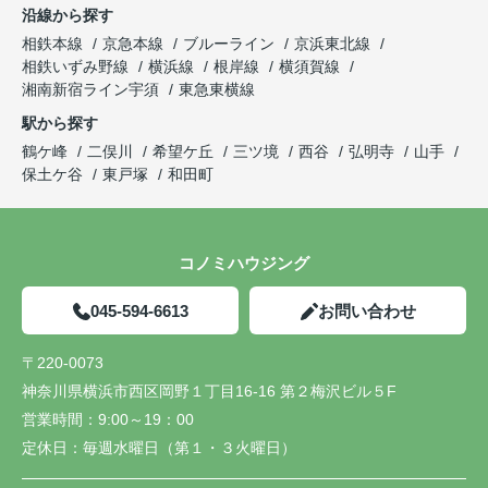
沿線から探す
相鉄本線
京急本線
ブルーライン
京浜東北線
相鉄いずみ野線
横浜線
根岸線
横須賀線
湘南新宿ライン宇須
東急東横線
駅から探す
鶴ケ峰
二俣川
希望ケ丘
三ツ境
西谷
弘明寺
山手
保土ケ谷
東戸塚
和田町
コノミハウジング
045-594-6613
お問い合わせ
〒220-0073
神奈川県横浜市西区岡野１丁目16-16 第２梅沢ビル５F
営業時間：
9:00～19：00
定休日：
毎週水曜日（第１・３火曜日）