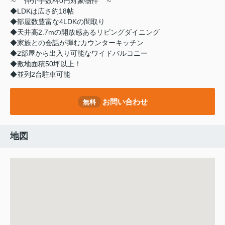
～ 仲介手数料0円対象物件 ～
◆LDKは広さ約18帖
◆部屋数豊富な4LDKの間取り
◆天井高2.7mの開放感あるリビングダイニング
◆家族との会話が弾むカウンターキッチン
◆2部屋から出入り可能なワイドバルコニー
◆敷地面積50坪以上！
◆並列2台駐車可能
お問い合わせ
無料
地図