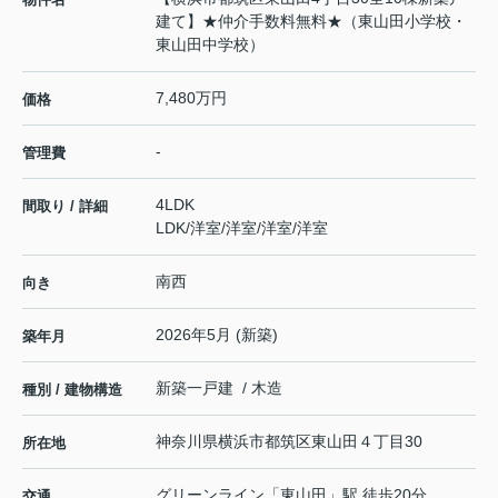
建て】★仲介手数料無料★（東山田小学校・
東山田中学校）
7,480万円
価格
-
管理費
4LDK
間取り / 詳細
LDK
/
洋室
/
洋室
/
洋室
/
洋室
南西
向き
2026年5月 (新築)
築年月
新築一戸建 / 木造
種別 / 建物構造
神奈川県
横浜市都筑区
東山田
４丁目30
所在地
グリーンライン
「
東山田
」駅 徒歩20分
交通