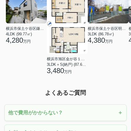
横浜市保土ケ谷区鎌谷町
横浜市保土ケ谷区明神台
4LDK (99.77㎡)
3LDK (86.78㎡)
4,280
4,380
万円
万円
横浜市旭区金が谷１丁目
3LDK＋S(納戸) (87.61㎡)
3,480
万円
よくあるご質問
他で費用がかからない？