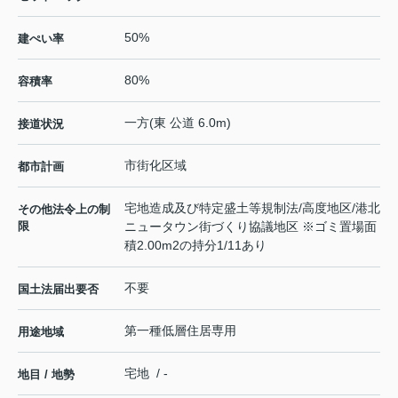
50%
建ぺい率
80%
容積率
一方(東 公道 6.0m)
接道状況
市街化区域
都市計画
宅地造成及び特定盛土等規制法/高度地区/港北
その他法令上の制
限
ニュータウン街づくり協議地区 ※ゴミ置場面
積2.00m2の持分1/11あり
不要
国土法届出要否
第一種低層住居専用
用途地域
宅地 / -
地目 / 地勢