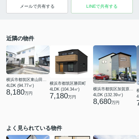
メールで共有する
LINEで共有する
近隣の物件
横浜市都筑区東山田１丁目
横浜市都筑区勝田町
4LDK (94.77㎡)
横浜市都筑区加賀原１丁目
4LDK (104.34㎡)
8,180
万円
7,180
4LDK (132.39㎡)
4
万円
8,680
万円
よく見られている物件