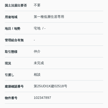
不要
国土法届出要否
第一種低層住居専用
用途地域
宅地 / -
地目 / 地勢
-
管理組合有無
仲介
取引態様
未完成
現況
相談
引渡し
第25UDI1K建02518号
建築確認番号
102347897
物件番号