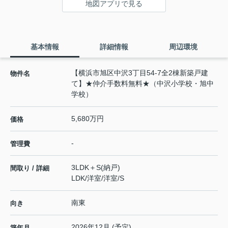
地図アプリで見る
基本情報
詳細情報
周辺環境
【横浜市旭区中沢3丁目54-7全2棟新築戸建
物件名
て】★仲介手数料無料★（中沢小学校・旭中
学校）
5,680万円
価格
-
管理費
3LDK＋S(納戸)
間取り / 詳細
LDK
/
洋室
/
洋室
/
S
南東
向き
2026年12月 (予定)
築年月