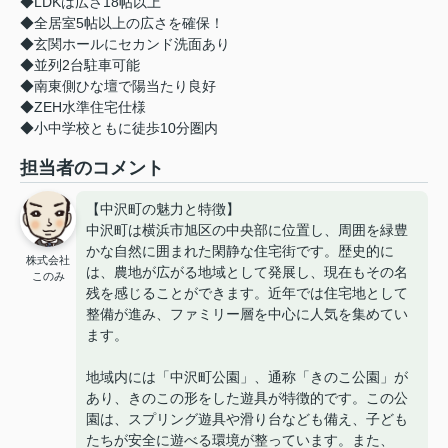
◆LDKは広さ18帖以上
◆全居室5帖以上の広さを確保！
◆玄関ホールにセカンド洗面あり
◆並列2台駐車可能
◆南東側ひな壇で陽当たり良好
◆ZEH水準住宅仕様
◆小中学校ともに徒歩10分圏内
担当者のコメント
【中沢町の魅力と特徴】
中沢町は横浜市旭区の中央部に位置し、周囲を緑豊
かな自然に囲まれた閑静な住宅街です。歴史的に
株式会社
は、農地が広がる地域として発展し、現在もその名
このみ
残を感じることができます。近年では住宅地として
整備が進み、ファミリー層を中心に人気を集めてい
ます。
地域内には「中沢町公園」、通称「きのこ公園」が
あり、きのこの形をした遊具が特徴的です。この公
園は、スプリング遊具や滑り台なども備え、子ども
たちが安全に遊べる環境が整っています。また、