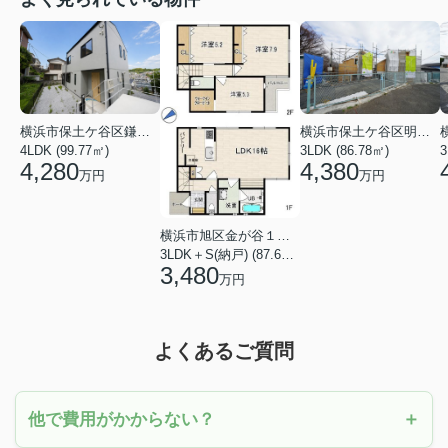
横浜市保土ケ谷区鎌谷町
横浜市保土ケ谷区明神台
4LDK (99.77㎡)
3LDK (86.78㎡)
4,280
4,380
万円
万円
横浜市旭区金が谷１丁目
3LDK＋S(納戸) (87.61㎡)
3,480
万円
よくあるご質問
他で費用がかからない？