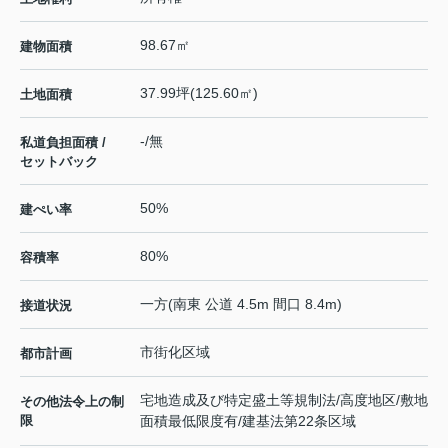
98.67㎡
建物面積
37.99坪(125.60㎡)
土地面積
-/無
私道負担面積 /
セットバック
50%
建ぺい率
80%
容積率
一方(南東 公道 4.5m 間口 8.4m)
接道状況
市街化区域
都市計画
宅地造成及び特定盛土等規制法/高度地区/敷地
その他法令上の制
限
面積最低限度有/建基法第22条区域