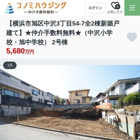
0
ログイン
お気に入り
【横浜市旭区中沢3丁目54-7全2棟新築戸
建て】★仲介手数料無料★（中沢小学
校・旭中学校） 2号棟
5,680
万円
1
/
5