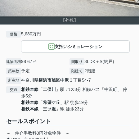
【外観】
5,680万円
価格
支払いシミュレーション
98.67㎡
3LDK＋S(納戸)
建物面積
間取り
予定
2階建
築年数
階建て
神奈川県
横浜市旭区
中沢
３丁目54-7
所在地
相鉄本線
「
二俣川
」駅 バス8分 相鉄バス「中沢町」 停
交通
歩5分
相鉄本線
「
希望ケ丘
」駅 徒歩19分
相鉄本線
「
三ツ境
」駅 徒歩23分
セールスポイント
～ 仲介手数料0円対象物件 ～