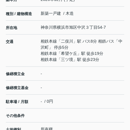
新築一戸建 / 木造
種別 / 建物構造
神奈川県
横浜市旭区
中沢
３丁目54-7
所在地
相鉄本線
「
二俣川
」駅 バス8分 相鉄バス「中
交通
沢町」 停歩5分
相鉄本線
「
希望ケ丘
」駅 徒歩19分
相鉄本線
「
三ツ境
」駅 徒歩23分
-
修繕積立金
-
修繕積立基金
- / 0円
駐車場 / 月額
その他条件
所有権
土地権利