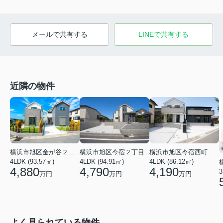
メールで共有する
LINEで共有する
近隣の物件
横浜市旭区金が谷２丁目
横浜市旭区今宿２丁目
横浜市旭区今宿西町
4LDK (93.57㎡)
4LDK (94.91㎡)
4LDK (86.12㎡)
4,880
4,790
4,190
3
万円
万円
万円
よく見られている物件