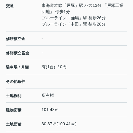
東海道本線
「
戸塚
」駅 バス13分 「戸塚工業
交通
団地」 停歩1分
ブルーライン
「
踊場
」駅 徒歩26分
ブルーライン
「
中田
」駅 徒歩28分
-
修繕積立金
-
修繕積立基金
有(1台) / 0円
駐車場 / 月額
その他条件
所有権
土地権利
101.43㎡
建物面積
30.37坪(100.41㎡)
土地面積