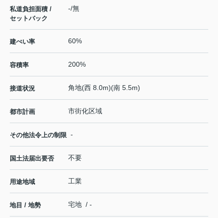
-/無
私道負担面積 /
セットバック
60%
建ぺい率
200%
容積率
角地(西 8.0m)(南 5.5m)
接道状況
市街化区域
都市計画
-
その他法令上の制限
不要
国土法届出要否
工業
用途地域
宅地 / -
地目 / 地勢