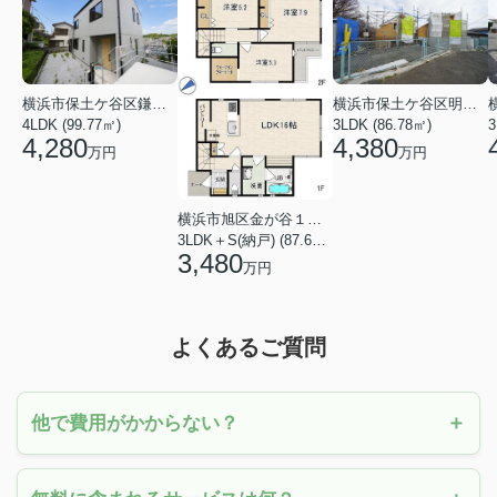
横浜市保土ケ谷区鎌谷町
横浜市保土ケ谷区明神台
4LDK (99.77㎡)
3LDK (86.78㎡)
4,280
4,380
万円
万円
横浜市旭区金が谷１丁目
3LDK＋S(納戸) (87.61㎡)
3,480
万円
よくあるご質問
他で費用がかからない？