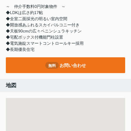
～ 仲介手数料0円対象物件 ～
◆LDKは広さ約17帖
◆全室二面採光の明るい室内空間
◆開放感あふれるスカイバルコニー付き
◆天板90cmの広々ペニンシュラキッチン
◆宅配ボックス付機能門柱設置
◆電気施錠スマートコントロールキー採用
◆長期優良住宅
お問い合わせ
無料
地図