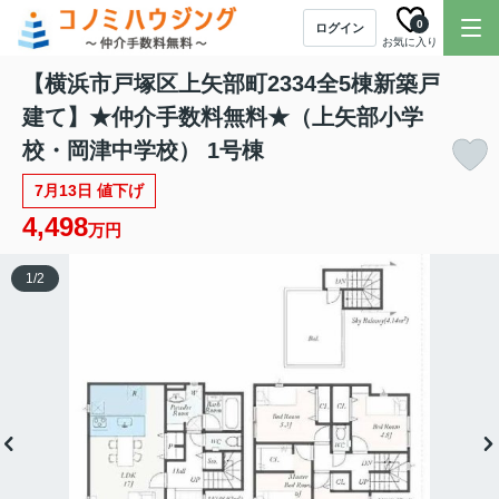
0
ログイン
お気に入り
【横浜市戸塚区上矢部町2334全5棟新築戸
建て】★仲介手数料無料★（上矢部小学
校・岡津中学校） 1号棟
7月13日 値下げ
4,498
万円
1
/
2