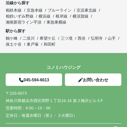
沿線から探す
相鉄本線
京急本線
ブルーライン
京浜東北線
相鉄いずみ野線
横浜線
根岸線
横須賀線
湘南新宿ライン宇須
東急東横線
駅から探す
鶴ケ峰
二俣川
希望ケ丘
三ツ境
西谷
弘明寺
山手
保土ケ谷
東戸塚
和田町
コノミハウジング
045-594-6613
お問い合わせ
〒220-0073
神奈川県横浜市西区岡野１丁目16-16 第２梅沢ビル５F
営業時間：
9:00～19：00
定休日：
毎週水曜日（第１・３火曜日）