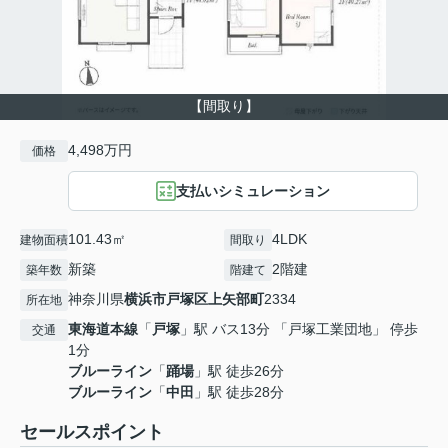
【間取り】
4,498万円
価格
支払いシミュレーション
101.43㎡
4LDK
建物面積
間取り
新築
2階建
築年数
階建て
神奈川県
横浜市戸塚区
上矢部町
2334
所在地
東海道本線
「
戸塚
」駅 バス13分 「戸塚工業団地」 停歩
交通
1分
ブルーライン
「
踊場
」駅 徒歩26分
ブルーライン
「
中田
」駅 徒歩28分
セールスポイント