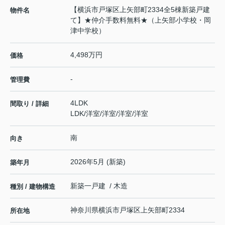
【横浜市戸塚区上矢部町2334全5棟新築戸建
物件名
て】★仲介手数料無料★（上矢部小学校・岡
津中学校）
4,498万円
価格
-
管理費
4LDK
間取り / 詳細
LDK
/
洋室
/
洋室
/
洋室
/
洋室
南
向き
2026年5月 (新築)
築年月
新築一戸建 / 木造
種別 / 建物構造
神奈川県
横浜市戸塚区
上矢部町
2334
所在地