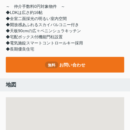
～ 仲介手数料0円対象物件 ～
◆LDKは広さ約16帖
◆全室二面採光の明るい室内空間
◆開放感あふれるスカイバルコニー付き
◆天板90cmの広々ペニンシュラキッチン
◆宅配ボックス付機能門柱設置
◆電気施錠スマートコントロールキー採用
◆長期優良住宅
お問い合わせ
無料
地図