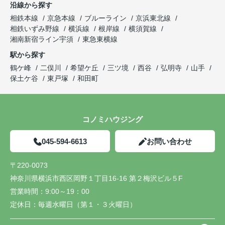
沿線から探す
相鉄本線
京急本線
ブルーライン
京浜東北線
相鉄いずみ野線
横浜線
根岸線
横須賀線
湘南新宿ライン宇須
東急東横線
駅から探す
鶴ケ峰
二俣川
希望ケ丘
三ツ境
西谷
弘明寺
山手
保土ケ谷
東戸塚
和田町
コノミハウジング
045-594-6613
お問い合わせ
〒220-0073
神奈川県横浜市西区岡野１丁目16-16 第２梅沢ビル５F
営業時間：
9:00～19：00
定休日：
毎週水曜日（第１・３火曜日）