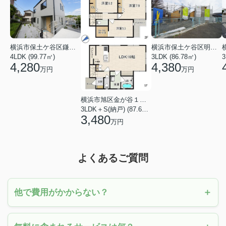
横浜市保土ケ谷区鎌谷町
横浜市保土ケ谷区明神台
4LDK (99.77㎡)
3LDK (86.78㎡)
4,280
4,380
万円
万円
横浜市旭区金が谷１丁目
3LDK＋S(納戸) (87.61㎡)
3,480
万円
よくあるご質問
他で費用がかからない？