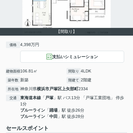
【間取り】
4,398万円
価格
支払いシミュレーション
106.81㎡
4LDK
建物面積
間取り
新築
2階建
築年数
階建て
神奈川県
横浜市戸塚区
上矢部町
2334
所在地
東海道本線
「
戸塚
」駅 バス13分 「戸塚工業団地」 停歩
交通
1分
ブルーライン
「
踊場
」駅 徒歩26分
ブルーライン
「
中田
」駅 徒歩28分
セールスポイント