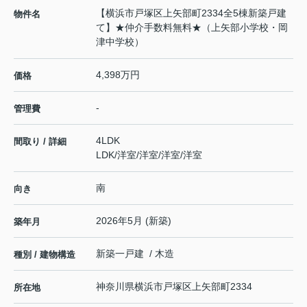
【横浜市戸塚区上矢部町2334全5棟新築戸建
物件名
て】★仲介手数料無料★（上矢部小学校・岡
津中学校）
4,398万円
価格
-
管理費
4LDK
間取り / 詳細
LDK
/
洋室
/
洋室
/
洋室
/
洋室
南
向き
2026年5月 (新築)
築年月
新築一戸建 / 木造
種別 / 建物構造
神奈川県
横浜市戸塚区
上矢部町
2334
所在地