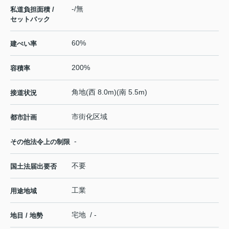
-/無
私道負担面積 /
セットバック
60%
建ぺい率
200%
容積率
角地(西 8.0m)(南 5.5m)
接道状況
市街化区域
都市計画
-
その他法令上の制限
不要
国土法届出要否
工業
用途地域
宅地 / -
地目 / 地勢