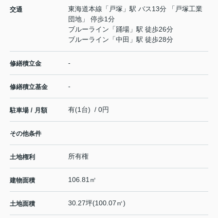
東海道本線
「
戸塚
」駅 バス13分 「戸塚工業
交通
団地」 停歩1分
ブルーライン
「
踊場
」駅 徒歩26分
ブルーライン
「
中田
」駅 徒歩28分
-
修繕積立金
-
修繕積立基金
有(1台) / 0円
駐車場 / 月額
その他条件
所有権
土地権利
106.81㎡
建物面積
30.27坪(100.07㎡)
土地面積