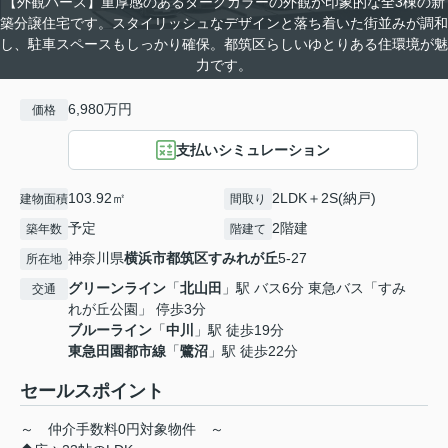
【外観パース】重厚感のあるダークカラーの外観が印象的な全3棟の新
築分譲住宅です。スタイリッシュなデザインと落ち着いた街並みが調和
し、駐車スペースもしっかり確保。都筑区らしいゆとりある住環境が魅
力です。
6,980万円
価格
支払いシミュレーション
103.92㎡
2LDK＋2S(納戸)
建物面積
間取り
予定
2階建
築年数
階建て
神奈川県
横浜市都筑区
すみれが丘
5-27
所在地
グリーンライン
「
北山田
」駅 バス6分 東急バス「すみ
交通
れが丘公園」 停歩3分
ブルーライン
「
中川
」駅 徒歩19分
東急田園都市線
「
鷺沼
」駅 徒歩22分
セールスポイント
～ 仲介手数料0円対象物件 ～