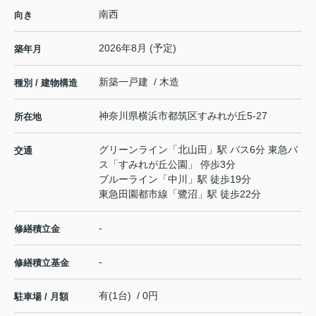
南西
向き
2026年8月 (予定)
築年月
新築一戸建 / 木造
種別 / 建物構造
神奈川県
横浜市都筑区
すみれが丘
5-27
所在地
グリーンライン
「
北山田
」駅 バス6分 東急バ
交通
ス「すみれが丘公園」 停歩3分
ブルーライン
「
中川
」駅 徒歩19分
東急田園都市線
「
鷺沼
」駅 徒歩22分
-
修繕積立金
-
修繕積立基金
有(1台) / 0円
駐車場 / 月額