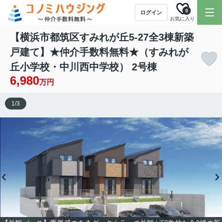
0
ログイン
お気に入り
【横浜市都筑区すみれが丘5-27全3棟新築
戸建て】★仲介手数料無料★（すみれが
丘小学校・中川西中学校） 2号棟
6,980
万円
1
/
3