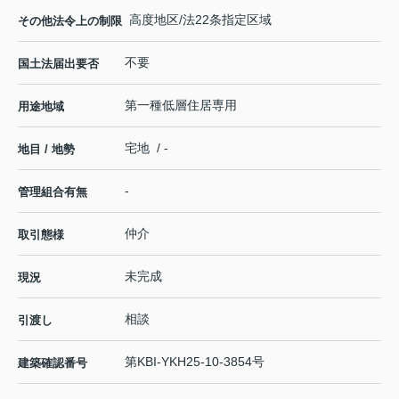
高度地区/法22条指定区域
その他法令上の制限
不要
国土法届出要否
第一種低層住居専用
用途地域
宅地 / -
地目 / 地勢
-
管理組合有無
仲介
取引態様
未完成
現況
相談
引渡し
第KBI-YKH25-10-3854号
建築確認番号