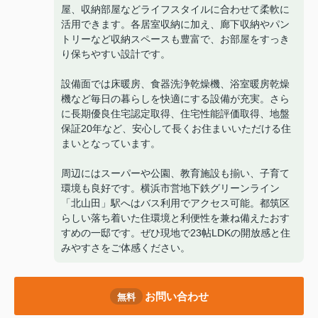
屋、収納部屋などライフスタイルに合わせて柔軟に
活用できます。各居室収納に加え、廊下収納やパン
トリーなど収納スペースも豊富で、お部屋をすっき
り保ちやすい設計です。
設備面では床暖房、食器洗浄乾燥機、浴室暖房乾燥
機など毎日の暮らしを快適にする設備が充実。さら
に長期優良住宅認定取得、住宅性能評価取得、地盤
保証20年など、安心して長くお住まいいただける住
まいとなっています。
周辺にはスーパーや公園、教育施設も揃い、子育て
環境も良好です。横浜市営地下鉄グリーンライン
「北山田」駅へはバス利用でアクセス可能。都筑区
らしい落ち着いた住環境と利便性を兼ね備えたおす
すめの一邸です。ぜひ現地で23帖LDKの開放感と住
みやすさをご体感ください。
お問い合わせ
無料