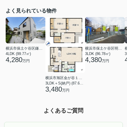
よく見られている物件
横浜市保土ケ谷区鎌谷町
横浜市保土ケ谷区明神台
4LDK (99.77㎡)
3LDK (86.78㎡)
4,280
4,380
万円
万円
横浜市旭区金が谷１丁目
3LDK＋S(納戸) (87.61㎡)
3,480
万円
よくあるご質問