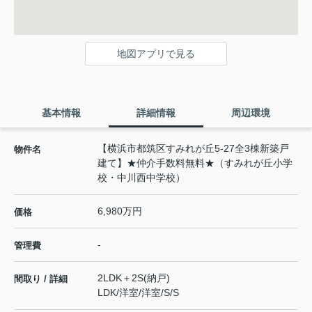
地図アプリで見る
基本情報
詳細情報
周辺環境
【横浜市都筑区すみれが丘5-27全3棟新築戸
物件名
建て】★仲介手数料無料★（すみれが丘小学
校・中川西中学校）
6,980万円
価格
-
管理費
2LDK＋2S(納戸)
間取り / 詳細
LDK
/
洋室
/
洋室
/
S
/
S