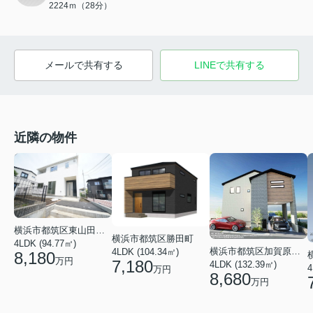
2224ｍ（28分）
メールで共有する
LINEで共有する
近隣の物件
横浜市都筑区東山田１丁目
横浜市都筑区勝田町
4LDK (94.77㎡)
横浜市都筑区加賀原１丁目
4LDK (104.34㎡)
8,180
万円
7,180
4LDK (132.39㎡)
4
万円
8,680
万円