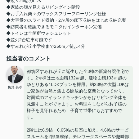
◆広々23帖のLDK
◆家族の顔が見えるリビングイン階段
◆お手入れ楽々のワックスフリーフローリング仕様
◆大容量のスライド収納・2か所の床下収納をはじめ収納充実
◆訪問者を確認できるモニタ付インターホン完備
◆トイレは全箇所ウォシュレット
◆並列2台駐車可能です
◆すみれが丘小学校まで250m／徒歩4分
担当者のコメント
都筑区すみれが丘に誕生した全3棟の新築分譲住宅で
す。2号棟は土地面積132㎡超、建物面積103㎡超の
ゆとりある4LDKプランを採用。約23帖の大型LDKは
梅澤 英孝
ご家族が自然と集まる開放的な空間となっており、
対面式のアイランドキッチンからはリビング全体を
見渡すことができます。お料理をしながらお子様の
様子を見守れるため、子育て世帯にもおすすめで
す。
2階には6.9帖・6.65帖の居室に加え、4.6帖のサービ
スルームを2部屋確保。テレワークスペースや趣味部