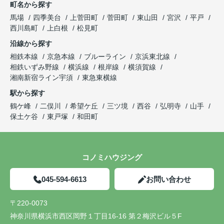
町名から探す
馬場
四季美台
上菅田町
菅田町
東山田
宮沢
平戸
西川島町
上白根
松見町
沿線から探す
相鉄本線
京急本線
ブルーライン
京浜東北線
相鉄いずみ野線
横浜線
根岸線
横須賀線
湘南新宿ライン宇須
東急東横線
駅から探す
鶴ケ峰
二俣川
希望ケ丘
三ツ境
西谷
弘明寺
山手
保土ケ谷
東戸塚
和田町
コノミハウジング
045-594-6613
お問い合わせ
〒220-0073
神奈川県横浜市西区岡野１丁目16-16 第２梅沢ビル５F