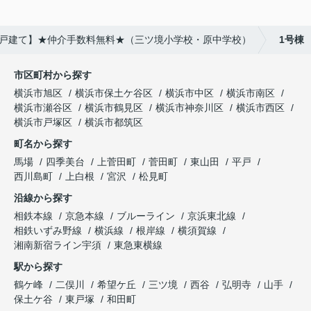
新築戸建て】★仲介手数料無料★（三ツ境小学校・原中学校）
1号棟
市区町村から探す
横浜市旭区
横浜市保土ケ谷区
横浜市中区
横浜市南区
横浜市瀬谷区
横浜市鶴見区
横浜市神奈川区
横浜市西区
横浜市戸塚区
横浜市都筑区
町名から探す
馬場
四季美台
上菅田町
菅田町
東山田
平戸
西川島町
上白根
宮沢
松見町
沿線から探す
相鉄本線
京急本線
ブルーライン
京浜東北線
相鉄いずみ野線
横浜線
根岸線
横須賀線
湘南新宿ライン宇須
東急東横線
駅から探す
鶴ケ峰
二俣川
希望ケ丘
三ツ境
西谷
弘明寺
山手
保土ケ谷
東戸塚
和田町