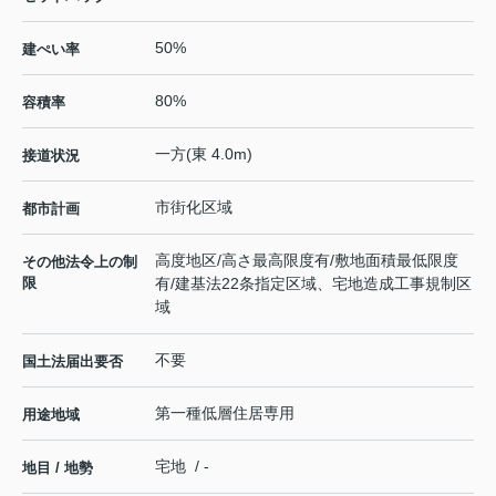
50%
建ぺい率
80%
容積率
一方(東 4.0m)
接道状況
市街化区域
都市計画
高度地区/高さ最高限度有/敷地面積最低限度
その他法令上の制
限
有/建基法22条指定区域、宅地造成工事規制区
域
不要
国土法届出要否
第一種低層住居専用
用途地域
宅地 / -
地目 / 地勢