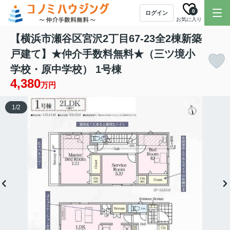
0
ログイン
お気に入り
【横浜市瀬谷区宮沢2丁目67-23全2棟新築
戸建て】★仲介手数料無料★（三ツ境小
学校・原中学校） 1号棟
4,380
万円
1
/
2