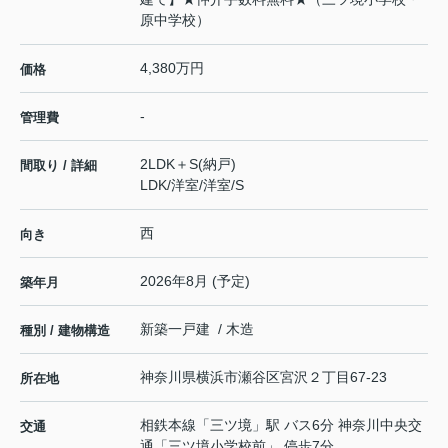
原中学校）
4,380万円
価格
-
管理費
2LDK＋S(納戸)
間取り / 詳細
LDK
/
洋室
/
洋室
/
S
西
向き
2026年8月 (予定)
築年月
新築一戸建 / 木造
種別 / 建物構造
神奈川県
横浜市瀬谷区
宮沢
２丁目67-23
所在地
相鉄本線
「
三ツ境
」駅 バス6分 神奈川中央交
交通
通「三ツ境小学校前」 停歩7分