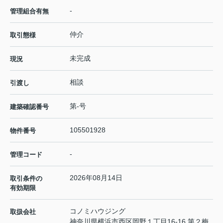
-
管理組合有無
仲介
取引態様
未完成
現況
相談
引渡し
第-号
建築確認番号
105501928
物件番号
-
管理コード
2026年08月14日
取引条件の
有効期限
コノミハウジング
取扱会社
神奈川県横浜市西区岡野１丁目16-16 第２梅