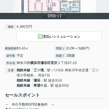
【間取り】
4,380万円
価格
支払いシミュレーション
83.42㎡
2LDK＋S(納戸)
建物面積
間取り
予定
2階建
築年数
階建て
神奈川県
横浜市瀬谷区
宮沢
２丁目67-23
所在地
相鉄本線
「
三ツ境
」駅 バス6分 神奈川中央交通「三ツ
交通
境小学校前」 停歩7分
相鉄本線
「
瀬谷
」駅 徒歩31分
相鉄本線
「
希望ケ丘
」駅 徒歩33分
セールスポイント
～ 仲介手数料0円対象物件 ～