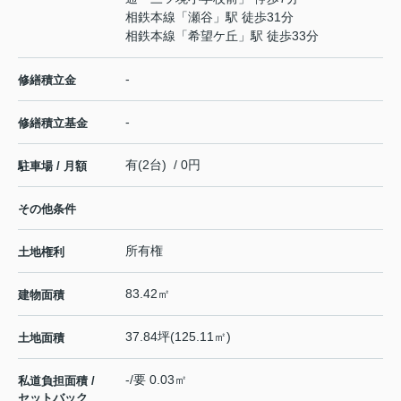
相鉄本線
「
瀬谷
」駅 徒歩31分
相鉄本線
「
希望ケ丘
」駅 徒歩33分
-
修繕積立金
-
修繕積立基金
有(2台) / 0円
駐車場 / 月額
その他条件
所有権
土地権利
83.42㎡
建物面積
37.84坪(125.11㎡)
土地面積
-/要 0.03㎡
私道負担面積 /
セットバック