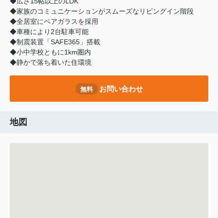
◆広さ15帖以上のLDK
◆家族のコミュニケーションがスムーズなリビングイン階段
◆全居室にペアガラスを採用
◆車種により2台駐車可能
◆制震装置「SAFE365」搭載
◆小中学校ともに1km圏内
◆静かで落ち着いた住環境
お問い合わせ
無料
地図