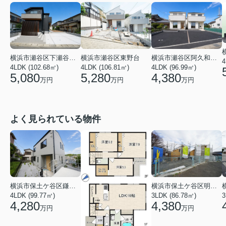
横浜市瀬谷区下瀬谷３丁目
横浜市瀬谷区東野台
横浜市瀬谷区阿久和西４丁目
4
4LDK (102.68㎡)
4LDK (106.81㎡)
4LDK (96.99㎡)
5,080
5,280
4,380
万円
万円
万円
よく見られている物件
横浜市保土ケ谷区鎌谷町
横浜市保土ケ谷区明神台
4LDK (99.77㎡)
3LDK (86.78㎡)
4,280
4,380
万円
万円