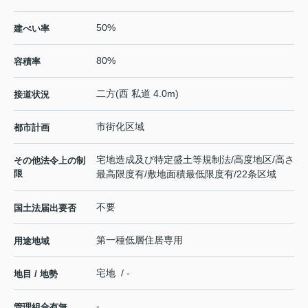
50%
建ぺい率
80%
容積率
二方(西 私道 4.0m)
接道状況
市街化区域
都市計画
宅地造成及び特定盛土等規制法/高度地区/高さ
その他法令上の制
限
最高限度有/敷地面積最低限度有/22条区域
不要
国土法届出要否
第一種低層住居専用
用途地域
宅地 / -
地目 / 地勢
-
管理組合有無