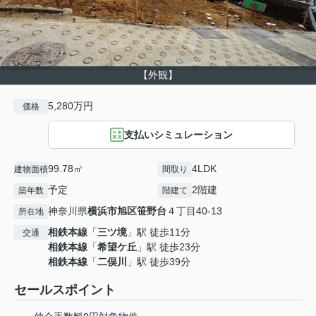
【外観】
5,280万円
価格
支払いシミュレーション
99.78㎡
4LDK
建物面積
間取り
予定
2階建
築年数
階建て
神奈川県
横浜市旭区
笹野台
４丁目40-13
所在地
相鉄本線
「
三ツ境
」駅 徒歩11分
交通
相鉄本線
「
希望ケ丘
」駅 徒歩23分
相鉄本線
「
二俣川
」駅 徒歩39分
セールスポイント