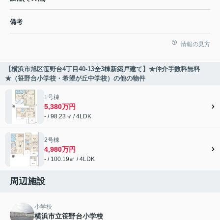
備考
情報の見方
【横浜市旭区笹野台4丁目40-13全3棟新築戸建て】★仲介手数料無料
★（笹野台小学校・希望が丘中学校）の他の物件
1号棟
5,380万円
- / 98.23㎡ / 4LDK
2号棟
4,980万円
- / 100.19㎡ / 4LDK
周辺施設
小学校
横浜市立笹野台小学校