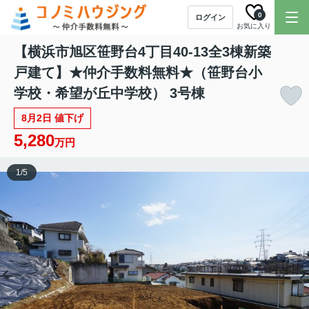
0
ログイン
お気に入り
【横浜市旭区笹野台4丁目40-13全3棟新築
戸建て】★仲介手数料無料★（笹野台小
学校・希望が丘中学校） 3号棟
8月2日 値下げ
5,280
万円
1
/
5