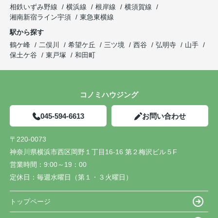
相鉄いずみ野線
横浜線
根岸線
横須賀線
湘南新宿ライン宇須
東急東横線
駅から探す
鶴ケ峰
二俣川
希望ケ丘
三ツ境
西谷
弘明寺
山手
保土ケ谷
東戸塚
和田町
コノミハウジング
045-594-6613
お問い合わせ
〒220-0073
神奈川県横浜市西区岡野１丁目16-16 第２梅沢ビル５F
営業時間：
9:00～19：00
定休日：
毎週水曜日（第１・３火曜日）
トップページ