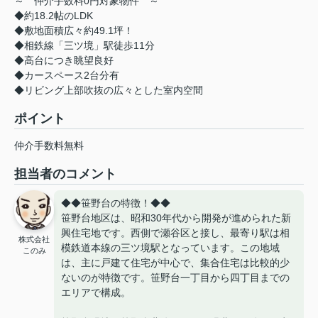
～ 仲介手数料0円対象物件 ～
◆約18.2帖のLDK
◆敷地面積広々約49.1坪！
◆相鉄線「三ツ境」駅徒歩11分
◆高台につき眺望良好
◆カースペース2台分有
◆リビング上部吹抜の広々とした室内空間
ポイント
仲介手数料無料
担当者のコメント
◆◆笹野台の特徴！◆◆
笹野台地区は、昭和30年代から開発が進められた新
興住宅地です。西側で瀬谷区と接し、最寄り駅は相
株式会社
模鉄道本線の三ツ境駅となっています。この地域
このみ
は、主に戸建て住宅が中心で、集合住宅は比較的少
ないのが特徴です。笹野台一丁目から四丁目までの
エリアで構成。