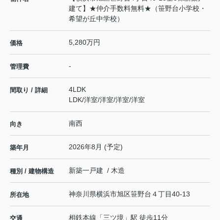
建て】★仲介手数料無料★（笹野台小学校・
希望が丘中学校）
5,280万円
価格
-
管理費
4LDK
間取り / 詳細
LDK
/
洋室
/
洋室
/
洋室
/
洋室
南西
向き
2026年8月 (予定)
築年月
新築一戸建 / 木造
種別 / 建物構造
神奈川県
横浜市旭区
笹野台
４丁目40-13
所在地
相鉄本線
「
三ツ境
」駅 徒歩11分
交通