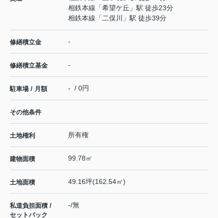
相鉄本線
「
希望ケ丘
」駅 徒歩23分
相鉄本線
「
二俣川
」駅 徒歩39分
-
修繕積立金
-
修繕積立基金
- / 0円
駐車場 / 月額
その他条件
所有権
土地権利
99.78㎡
建物面積
49.16坪(162.54㎡)
土地面積
-/無
私道負担面積 /
セットバック