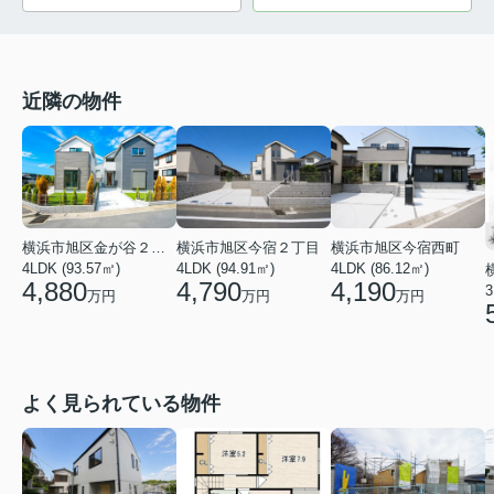
近隣の物件
横浜市旭区金が谷２丁目
横浜市旭区今宿２丁目
横浜市旭区今宿西町
4LDK (93.57㎡)
4LDK (94.91㎡)
4LDK (86.12㎡)
4,880
4,790
4,190
3
万円
万円
万円
よく見られている物件