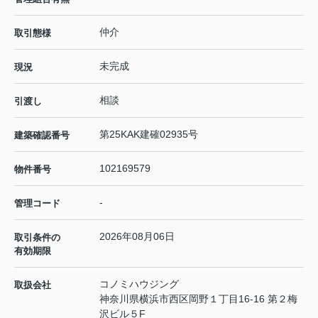
仲介
取引態様
未完成
現況
相談
引渡し
第25KAK建確02935号
建築確認番号
102169579
物件番号
-
管理コード
2026年08月06日
取引条件の
有効期限
コノミハウジング
取扱会社
神奈川県横浜市西区岡野１丁目16-16 第２梅
沢ビル５F