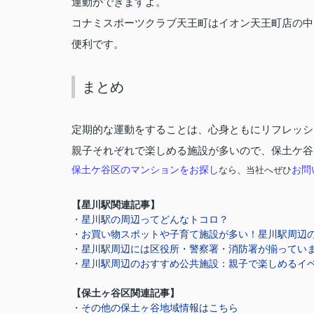
運動ができますよ。
コナミスポーツクラブ天王町はイオン天王町店の中
便利です。
まとめ
定期的な運動をすることは、心身ともにリフレッシ
親子それぞれで楽しめる施設が多いので、保土ケ谷
保土ケ谷区のマンションをお探し
お問
なら、当社へぜひ
【星川駅関連記事】
星川駅の周辺ってどんなトコロ？
・
・
お買い物スポットや子育て施設が多い！星川駅周辺
・
星川駅周辺には区役所・警察署・消防署が揃ってい
・
星川駅周辺のおすすめ公共施設：親子で楽しめるイ
【保土ヶ谷区関連記事】
・その他の保土ヶ谷地域情報はこちら