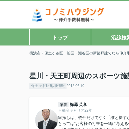
トップ
沿線検
横浜市・保土ヶ谷区・旭区・瀬谷区の新築戸建てなら仲介
星川・天王町周辺のスポーツ施
保土ヶ谷区地域情報
2018.06.10
梅澤 英孝
筆者
不動産キャリア22年
家探しは、物件だけでなく「誰と探すか
とっては“お客様の将来を一緒に考える