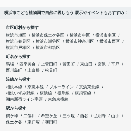
横浜市こども植物園で自然に親しもう 展示やイベントもおすすめ！
市区町村から探す
横浜市旭区
横浜市保土ケ谷区
横浜市中区
横浜市南区
横浜市鶴見区
横浜市瀬谷区
横浜市神奈川区
横浜市西区
横浜市戸塚区
横浜市都筑区
町名から探す
馬場
四季美台
上菅田町
菅田町
東山田
宮沢
平戸
西川島町
上白根
松見町
沿線から探す
相鉄本線
京急本線
ブルーライン
京浜東北線
相鉄いずみ野線
横浜線
根岸線
横須賀線
湘南新宿ライン宇須
東急東横線
駅から探す
鶴ケ峰
二俣川
希望ケ丘
三ツ境
西谷
弘明寺
山手
保土ケ谷
東戸塚
和田町