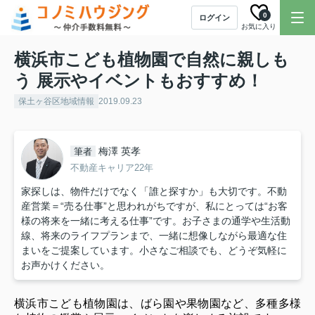
0
ログイン
お気に入り
横浜市こども植物園で自然に親しも
う 展示やイベントもおすすめ！
保土ヶ谷区地域情報
2019.09.23
梅澤 英孝
筆者
不動産キャリア22年
家探しは、物件だけでなく「誰と探すか」も大切です。不動
産営業＝“売る仕事”と思われがちですが、私にとっては“お客
様の将来を一緒に考える仕事”です。お子さまの通学や生活動
線、将来のライフプランまで、一緒に想像しながら最適な住
まいをご提案しています。小さなご相談でも、どうぞ気軽に
お声かけください。
横浜市こども植物園は、ばら園や果物園など、多種多様