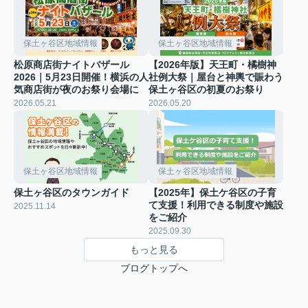
保土ヶ谷区地域情報
保土ヶ谷区地域情報
松原商店街ナイトバザール
【2026年版】天王町・橘樹神
2026｜5月23日開催！横浜の人
社例大祭｜屋台と神輿で賑わう
気商店街が夜のお祭り会場に
保土ヶ谷区の初夏のお祭り
2026.05.21
2026.05.20
保土ヶ谷区地域情報
保土ヶ谷区地域情報
保土ヶ谷区のタウンガイド
【2025年】保土ケ谷区の子育
て支援！利用できる制度や施設
2025.11.14
をご紹介
2025.09.30
もっと見る
ブログトップへ