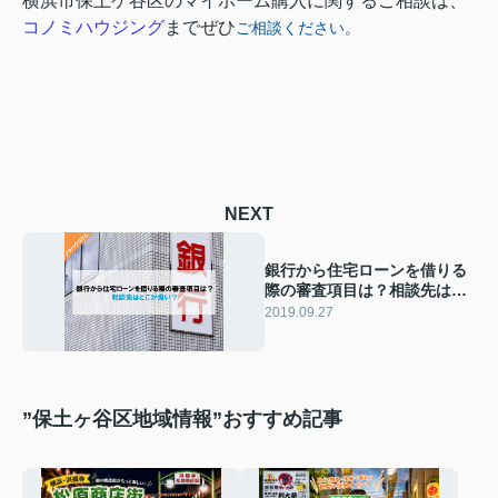
横浜市保土ケ谷区のマイホーム購入に関するご相談は、
コノミハウジング
までぜひ
ご相談ください
。
NEXT
銀行から住宅ローンを借りる
際の審査項目は？相談先はど
こが良い？
2019.09.27
”保土ヶ谷区地域情報”おすすめ記事