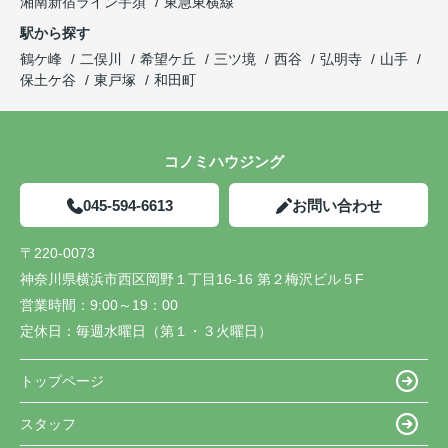
湘南新宿ライン宇須
東急東横線
駅から探す
鶴ケ峰
二俣川
希望ケ丘
三ツ境
西谷
弘明寺
山手
保土ケ谷
東戸塚
和田町
コノミハウジング
045-594-6613
お問い合わせ
〒220-0073
神奈川県横浜市西区岡野１丁目16-16 第２梅沢ビル５F
営業時間：
9:00～19：00
定休日：
毎週水曜日（第１・３火曜日）
トップページ
スタッフ