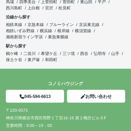
馬場
四季美台
上菅田町
菅田町
東山田
平戸
西川島町
上白根
宮沢
松見町
沿線から探す
相鉄本線
京急本線
ブルーライン
京浜東北線
相鉄いずみ野線
横浜線
根岸線
横須賀線
湘南新宿ライン宇須
東急東横線
駅から探す
鶴ケ峰
二俣川
希望ケ丘
三ツ境
西谷
弘明寺
山手
保土ケ谷
東戸塚
和田町
コノミハウジング
045-594-6613
お問い合わせ
〒220-0073
神奈川県横浜市西区岡野１丁目16-16 第２梅沢ビル５F
営業時間：
9:00～19：00