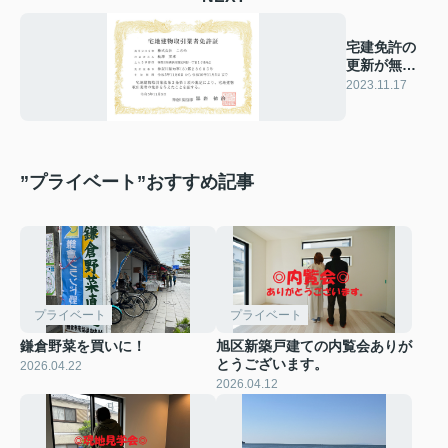
宅建免許の
更新が無事
に完了しま
2023.11.17
した！
”プライベート”おすすめ記事
プライベート
プライベート
鎌倉野菜を買いに！
旭区新築戸建ての内覧会ありが
とうございます。
2026.04.22
2026.04.12