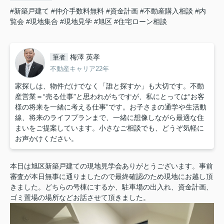
#新築戸建て
#仲介手数料無料
#資金計画
#不動産購入相談
#内
覧会
#現地集合
#現地見学
#旭区
#住宅ローン相談
梅澤 英孝
筆者
不動産キャリア22年
家探しは、物件だけでなく「誰と探すか」も大切です。不動
産営業＝“売る仕事”と思われがちですが、私にとっては“お客
様の将来を一緒に考える仕事”です。お子さまの通学や生活動
線、将来のライフプランまで、一緒に想像しながら最適な住
まいをご提案しています。小さなご相談でも、どうぞ気軽に
お声かけください。
本日は旭区新築戸建ての現地見学会ありがとうございます。事前
審査が本日無事に通りましたので最終確認のため現地にお越し頂
きました。どちらの号棟にするか、駐車場の出入れ、資金計画、
ゴミ置場の場所などお話させて頂きました。