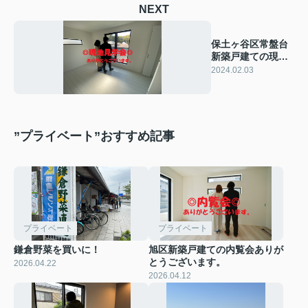
NEXT
保土ヶ谷区常盤台
新築戸建ての現地
見学会ありがとう
2024.02.03
ございます。
”プライベート”おすすめ記事
プライベート
プライベート
鎌倉野菜を買いに！
旭区新築戸建ての内覧会ありが
とうございます。
2026.04.22
2026.04.12