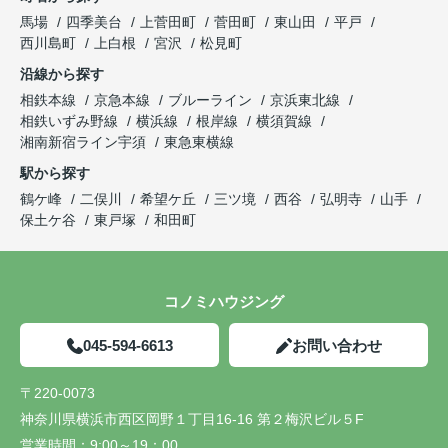
馬場
四季美台
上菅田町
菅田町
東山田
平戸
西川島町
上白根
宮沢
松見町
沿線から探す
相鉄本線
京急本線
ブルーライン
京浜東北線
相鉄いずみ野線
横浜線
根岸線
横須賀線
湘南新宿ライン宇須
東急東横線
駅から探す
鶴ケ峰
二俣川
希望ケ丘
三ツ境
西谷
弘明寺
山手
保土ケ谷
東戸塚
和田町
コノミハウジング
045-594-6613
お問い合わせ
〒220-0073
神奈川県横浜市西区岡野１丁目16-16 第２梅沢ビル５F
営業時間：
9:00～19：00