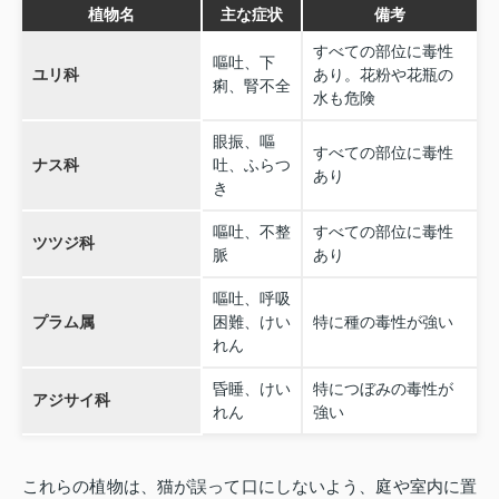
植物名
主な症状
備考
すべての部位に毒性
嘔吐、下
ユリ科
あり。花粉や花瓶の
痢、腎不全
水も危険
眼振、嘔
すべての部位に毒性
ナス科
吐、ふらつ
あり
き
嘔吐、不整
すべての部位に毒性
ツツジ科
脈
あり
嘔吐、呼吸
プラム属
困難、けい
特に種の毒性が強い
れん
昏睡、けい
特につぼみの毒性が
アジサイ科
れん
強い
これらの植物は、猫が誤って口にしないよう、庭や室内に置