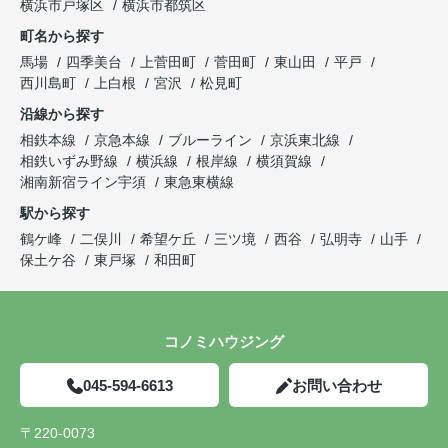
横浜市戸塚区
横浜市都筑区
町名から探す
馬場
四季美台
上菅田町
菅田町
東山田
平戸
西川島町
上白根
宮沢
松見町
沿線から探す
相鉄本線
京急本線
ブルーライン
京浜東北線
相鉄いずみ野線
横浜線
根岸線
横須賀線
湘南新宿ライン宇須
東急東横線
駅から探す
鶴ケ峰
二俣川
希望ケ丘
三ツ境
西谷
弘明寺
山手
保土ケ谷
東戸塚
和田町
コノミハウジング
045-594-6613
お問い合わせ
〒220-0073