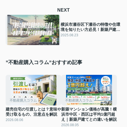
NEXT
横浜市瀬谷区下瀬谷の特徴や住環
境を知りたい方必見！新築戸建と
仲介手数料無料コノミハウジング
2025.08.23
情報も紹介
”不動産購入コラム”おすすめ記事
不動産購入コラム
不動産購入コラム
建売住宅の引渡しとは？意味や
新築マンション価格が高騰！横
受け取るもの、注意点を解説
浜市中区・西区は平均1億円超
え｜新築戸建てとの違いを解説
2026.08.06
2026.08.05