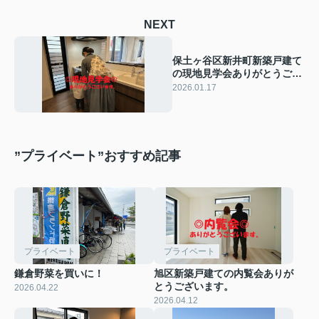
NEXT
保土ヶ谷区新井町新築戸建て
の現地見学会ありがとうござ
います。
2026.01.17
”プライベート”おすすめ記事
プライベート
プライベート
鎌倉野菜を買いに！
旭区新築戸建ての内覧会ありが
とうございます。
2026.04.22
2026.04.12