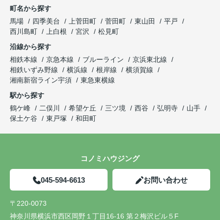
町名から探す
馬場
四季美台
上菅田町
菅田町
東山田
平戸
西川島町
上白根
宮沢
松見町
沿線から探す
相鉄本線
京急本線
ブルーライン
京浜東北線
相鉄いずみ野線
横浜線
根岸線
横須賀線
湘南新宿ライン宇須
東急東横線
駅から探す
鶴ケ峰
二俣川
希望ケ丘
三ツ境
西谷
弘明寺
山手
保土ケ谷
東戸塚
和田町
コノミハウジング
045-594-6613
お問い合わせ
〒220-0073
神奈川県横浜市西区岡野１丁目16-16 第２梅沢ビル５F