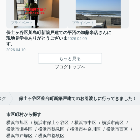
プライベート
プライベート
保土ヶ谷区川島町新築戸建ての
平沼の加藤米店さんに
現地見学会ありがとうございま
2026.04.09
す。
2026.04.10
もっと見る
ブログトップへ
ログ
保土ヶ谷区釜台町新築戸建てのお引渡しに行ってきました！
市区町村から探す
横浜市旭区
横浜市保土ケ谷区
横浜市中区
横浜市南区
横浜市瀬谷区
横浜市鶴見区
横浜市神奈川区
横浜市西区
横浜市戸塚区
横浜市都筑区