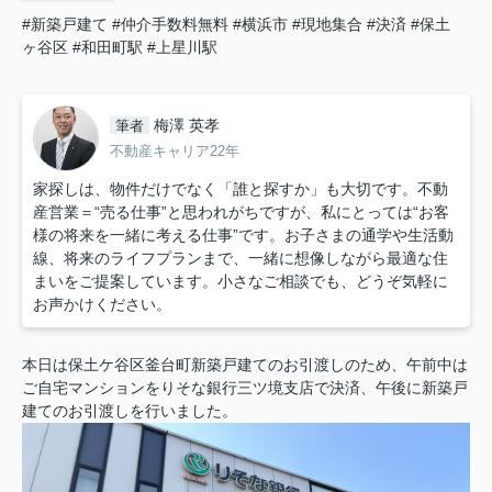
#新築戸建て
#仲介手数料無料
#横浜市
#現地集合
#決済
#保土
ヶ谷区
#和田町駅
#上星川駅
梅澤 英孝
筆者
不動産キャリア22年
家探しは、物件だけでなく「誰と探すか」も大切です。不動
産営業＝“売る仕事”と思われがちですが、私にとっては“お客
様の将来を一緒に考える仕事”です。お子さまの通学や生活動
線、将来のライフプランまで、一緒に想像しながら最適な住
まいをご提案しています。小さなご相談でも、どうぞ気軽に
お声かけください。
本日は保土ケ谷区釜台町新築戸建てのお引渡しのため、午前中は
ご自宅マンションをりそな銀行三ツ境支店で決済、午後に新築戸
建てのお引渡しを行いました。