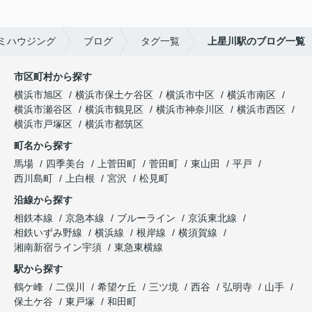
ミハウジング
ブログ
タグ一覧
上星川駅のブログ一覧
市区町村から探す
横浜市旭区
横浜市保土ケ谷区
横浜市中区
横浜市南区
横浜市瀬谷区
横浜市鶴見区
横浜市神奈川区
横浜市西区
横浜市戸塚区
横浜市都筑区
町名から探す
馬場
四季美台
上菅田町
菅田町
東山田
平戸
西川島町
上白根
宮沢
松見町
沿線から探す
相鉄本線
京急本線
ブルーライン
京浜東北線
相鉄いずみ野線
横浜線
根岸線
横須賀線
湘南新宿ライン宇須
東急東横線
駅から探す
鶴ケ峰
二俣川
希望ケ丘
三ツ境
西谷
弘明寺
山手
保土ケ谷
東戸塚
和田町