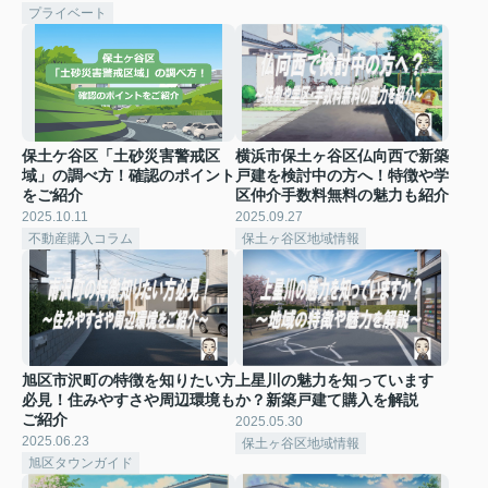
プライベート
保土ケ谷区「土砂災害警戒区
横浜市保土ヶ谷区仏向西で新築
域」の調べ方！確認のポイント
戸建を検討中の方へ！特徴や学
をご紹介
区仲介手数料無料の魅力も紹介
2025.10.11
2025.09.27
不動産購入コラム
保土ヶ谷区地域情報
旭区市沢町の特徴を知りたい方
上星川の魅力を知っています
必見！住みやすさや周辺環境も
か？新築戸建て購入を解説
ご紹介
2025.05.30
2025.06.23
保土ヶ谷区地域情報
旭区タウンガイド