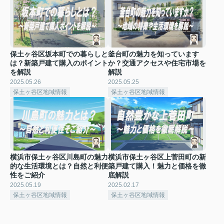
保土ヶ谷区坂本町での暮らしと
釜台町の魅力を知っています
は？新築戸建て購入のポイント
か？交通アクセスや住宅市場を
を解説
解説
2025.05.26
2025.05.25
保土ヶ谷区地域情報
保土ヶ谷区地域情報
横浜市保土ヶ谷区川島町の魅力
横浜市保土ヶ谷区上菅田町の新
的な生活環境とは？自然と利便
築戸建て購入！魅力と価格を徹
性をご紹介
底解説
2025.05.19
2025.02.17
保土ヶ谷区地域情報
保土ヶ谷区地域情報