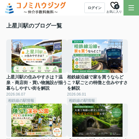
0
ログイン
お気に入り
上星川駅のブログ一覧
上星川駅の住みやすさは？温
相鉄線沿線で家を買うならど
泉・商店街・買い物施設が揃う
こ？駅ごとの特徴と住みやすさ
暮らしやすい街を解説
を解説
2026.06.07
2026.06.01
相鉄線の駅情報
相鉄線の駅情報