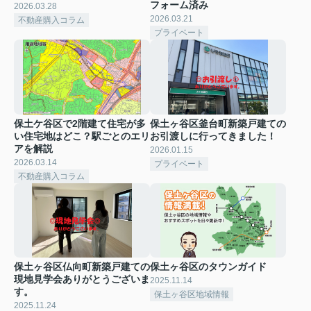
フォーム済み
2026.03.28
2026.03.21
不動産購入コラム
プライベート
保土ケ谷区で2階建て住宅が多
保土ヶ谷区釜台町新築戸建ての
い住宅地はどこ？駅ごとのエリ
お引渡しに行ってきました！
アを解説
2026.01.15
2026.03.14
プライベート
不動産購入コラム
保土ヶ谷区仏向町新築戸建ての
保土ヶ谷区のタウンガイド
現地見学会ありがとうございま
2025.11.14
す。
保土ヶ谷区地域情報
2025.11.24