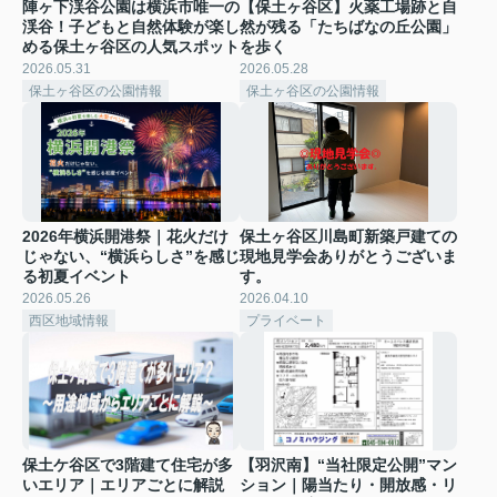
陣ヶ下渓谷公園は横浜市唯一の
【保土ヶ谷区】火薬工場跡と自
渓谷！子どもと自然体験が楽し
然が残る「たちばなの丘公園」
める保土ヶ谷区の人気スポット
を歩く
2026.05.31
2026.05.28
保土ヶ谷区の公園情報
保土ヶ谷区の公園情報
2026年横浜開港祭｜花火だけ
保土ヶ谷区川島町新築戸建ての
じゃない、“横浜らしさ”を感じ
現地見学会ありがとうございま
る初夏イベント
す。
2026.05.26
2026.04.10
西区地域情報
プライベート
保土ケ谷区で3階建て住宅が多
【羽沢南】“当社限定公開”マン
いエリア｜エリアごとに解説
ション｜陽当たり・開放感・リ