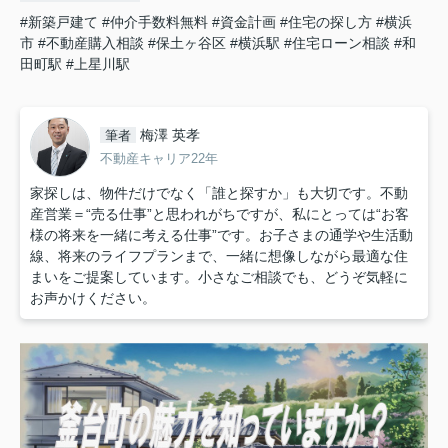
#新築戸建て
#仲介手数料無料
#資金計画
#住宅の探し方
#横浜
市
#不動産購入相談
#保土ヶ谷区
#横浜駅
#住宅ローン相談
#和
田町駅
#上星川駅
梅澤 英孝
筆者
不動産キャリア22年
家探しは、物件だけでなく「誰と探すか」も大切です。不動
産営業＝“売る仕事”と思われがちですが、私にとっては“お客
様の将来を一緒に考える仕事”です。お子さまの通学や生活動
線、将来のライフプランまで、一緒に想像しながら最適な住
まいをご提案しています。小さなご相談でも、どうぞ気軽に
お声かけください。