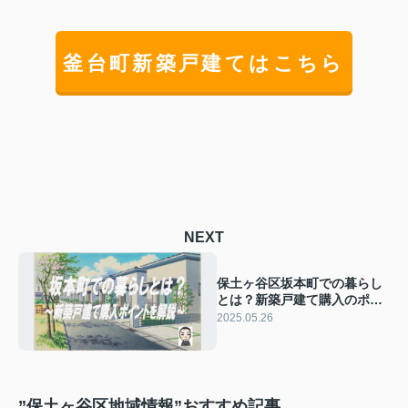
釜台町新築戸建てはこちら
NEXT
保土ヶ谷区坂本町での暮らし
とは？新築戸建て購入のポイ
ントを解説
2025.05.26
”保土ヶ谷区地域情報”おすすめ記事