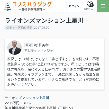
0
ログイン
お気に入り
ライオンズマンション上星川
保土ヶ谷区物件情報
2017.09.20
梅澤 英孝
筆者
不動産キャリア22年
家探しは、物件だけでなく「誰と探すか」も大切です。不動
産営業＝“売る仕事”と思われがちですが、私にとっては“お客
様の将来を一緒に考える仕事”です。お子さまの通学や生活動
線、将来のライフプランまで、一緒に想像しながら最適な住
まいをご提案しています。小さなご相談でも、どうぞ気軽に
お声かけください。
ライオンズマンション上星川
2298万円
3ＤＫ
神奈川県横浜市保土ケ谷区上星川３丁目17-1