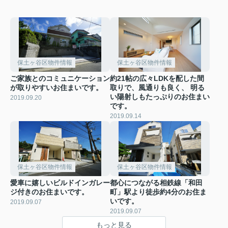
保土ヶ谷区物件情報
保土ヶ谷区物件情報
ご家族とのコミュニケーション
約21帖の広々LDKを配した間
が取りやすいお住まいです。
取りで、風通りも良く、 明る
い陽射しもたっぷりのお住まい
2019.09.20
です。
2019.09.14
保土ヶ谷区物件情報
保土ヶ谷区物件情報
愛車に嬉しいビルドインガレー
都心につながる相鉄線「和田
ジ付きのお住まいです。
町」駅より徒歩約4分のお住ま
いです。
2019.09.07
2019.09.07
もっと見る