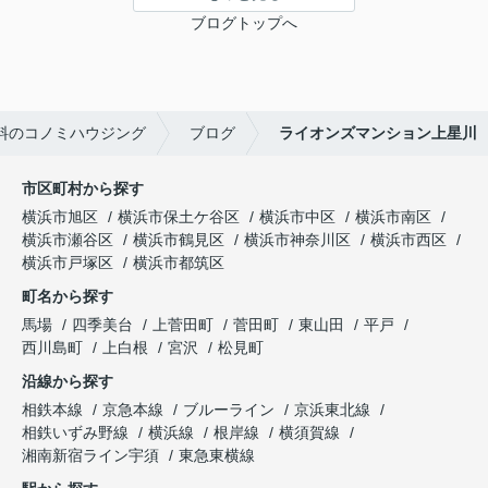
ブログトップへ
料のコノミハウジング
ブログ
ライオンズマンション上星川
市区町村から探す
横浜市旭区
横浜市保土ケ谷区
横浜市中区
横浜市南区
横浜市瀬谷区
横浜市鶴見区
横浜市神奈川区
横浜市西区
横浜市戸塚区
横浜市都筑区
町名から探す
馬場
四季美台
上菅田町
菅田町
東山田
平戸
西川島町
上白根
宮沢
松見町
沿線から探す
相鉄本線
京急本線
ブルーライン
京浜東北線
相鉄いずみ野線
横浜線
根岸線
横須賀線
湘南新宿ライン宇須
東急東横線