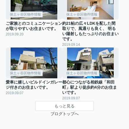
保土ヶ谷区物件情報
保土ヶ谷区物件情報
ご家族とのコミュニケーション
約21帖の広々LDKを配した間
が取りやすいお住まいです。
取りで、風通りも良く、 明る
い陽射しもたっぷりのお住まい
2019.09.20
です。
2019.09.14
保土ヶ谷区物件情報
保土ヶ谷区物件情報
愛車に嬉しいビルドインガレー
都心につながる相鉄線「和田
ジ付きのお住まいです。
町」駅より徒歩約4分のお住ま
いです。
2019.09.07
2019.09.07
もっと見る
ブログトップへ