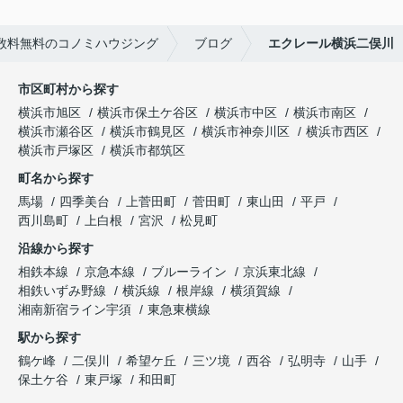
数料無料のコノミハウジング
ブログ
エクレール横浜二俣川
市区町村から探す
横浜市旭区
横浜市保土ケ谷区
横浜市中区
横浜市南区
横浜市瀬谷区
横浜市鶴見区
横浜市神奈川区
横浜市西区
横浜市戸塚区
横浜市都筑区
町名から探す
馬場
四季美台
上菅田町
菅田町
東山田
平戸
西川島町
上白根
宮沢
松見町
沿線から探す
相鉄本線
京急本線
ブルーライン
京浜東北線
相鉄いずみ野線
横浜線
根岸線
横須賀線
湘南新宿ライン宇須
東急東横線
駅から探す
鶴ケ峰
二俣川
希望ケ丘
三ツ境
西谷
弘明寺
山手
保土ケ谷
東戸塚
和田町