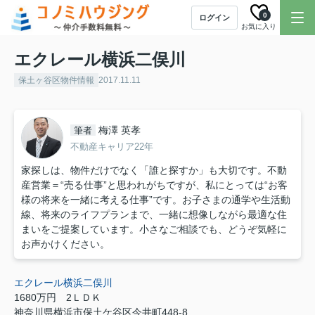
0
ログイン
お気に入り
エクレール横浜二俣川
保土ヶ谷区物件情報
2017.11.11
梅澤 英孝
筆者
不動産キャリア22年
家探しは、物件だけでなく「誰と探すか」も大切です。不動
産営業＝“売る仕事”と思われがちですが、私にとっては“お客
様の将来を一緒に考える仕事”です。お子さまの通学や生活動
線、将来のライフプランまで、一緒に想像しながら最適な住
まいをご提案しています。小さなご相談でも、どうぞ気軽に
お声かけください。
エクレール横浜二俣川
1680万円 2ＬＤＫ
神奈川県横浜市保土ケ谷区今井町448-8