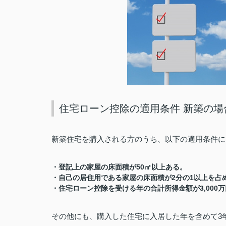
住宅ローン控除の適用条件 新築の場
新築住宅を購入される方のうち、以下の適用条件に
50
・登記上の家屋の床面積が
㎡以上ある。
2
1
・自己の居住用である家屋の床面積が
分の
以上を占
3,000
・住宅ローン控除を受ける年の合計所得金額が
万
3
その他にも、購入した住宅に入居した年を含めて