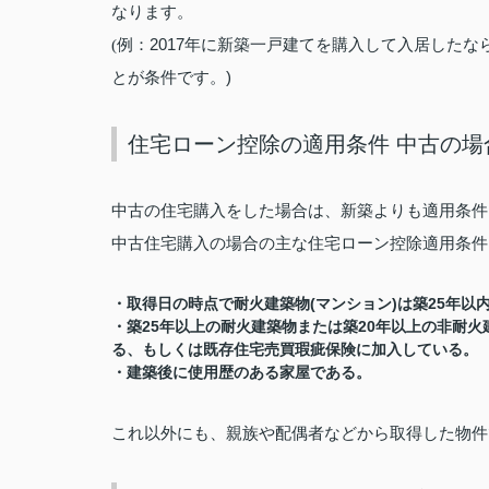
なります。
2017
(
例：
年に新築一戸建てを購入して入居したな
)
とが条件です。
住宅ローン控除の適用条件 中古の場
中古の住宅購入をした場合は、新築よりも適用条件
中古住宅購入の場合の主な住宅ローン控除適用条件
(
)
25
・取得日の時点で耐火建築物
マンション
は築
年以
25
20
・築
年以上の耐火建築物または築
年以上の非耐火
る、もしくは既存住宅売買瑕疵保険に加入している。
・建築後に使用歴のある家屋である。
これ以外にも、親族や配偶者などから取得した物件