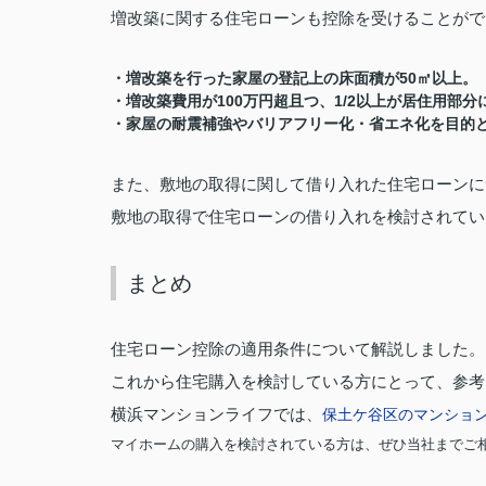
増改築に関する住宅ローンも控除を受けることがで
50
・増改築を行った家屋の登記上の床面積が
㎡以上。
100
1/2
・増改築費用が
万円超且つ、
以上が居住用部分
・家屋の耐震補強やバリアフリー化・省エネ化を目的
また、敷地の取得に関して借り入れた住宅ローンに
敷地の取得で住宅ローンの借り入れを検討されてい
まとめ
住宅ローン控除の適用条件について解説しました。
これから住宅購入を検討している方にとって、参考
横浜マンションライフでは、
保土ケ谷区の
マンショ
マイホームの購入を検討されている方は、ぜひ当社までご