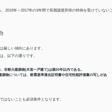
2015
2017
3
ら、
年～
年の
年間で長期譲渡所得の特例を受けていない
合
は厳しい傾向にあります。
は、以下の通りです。
(
)
20
内、非耐火建築物
木造一戸建て
は築
年以内である。
建築物については、耐震基準適合証明書や住宅性能評価書の写しがあ
ではないことも必須条件となります。