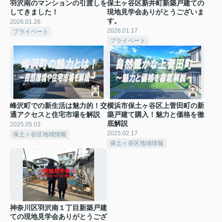
羽沢南のマンションの引渡しを
保土ヶ谷区新井町新築戸建ての
してきました！
現地見学会ありがとうございま
す。
2026.01.26
2026.01.17
プライベート
プライベート
峰沢町での新生活は魅力的！交
横浜市保土ヶ谷区上菅田町の新
通アクセスと住宅市場を解説
築戸建て購入！魅力と価格を徹
底解説
2025.05.03
2025.02.17
保土ヶ谷区地域情報
保土ヶ谷区地域情報
神奈川区羽沢南１丁目新築戸建
ての現地見学会ありがとうござ