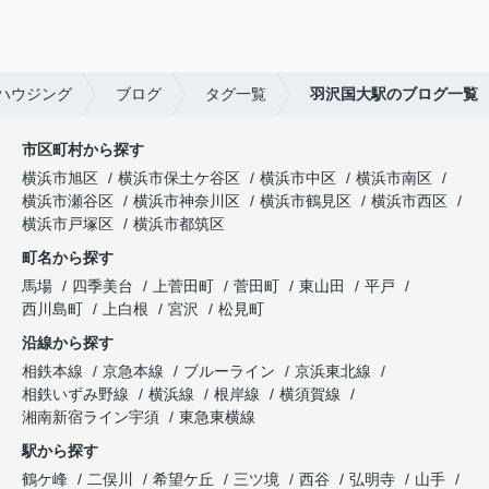
ハウジング
ブログ
タグ一覧
羽沢国大駅のブログ一覧
市区町村から探す
横浜市旭区
横浜市保土ケ谷区
横浜市中区
横浜市南区
横浜市瀬谷区
横浜市神奈川区
横浜市鶴見区
横浜市西区
横浜市戸塚区
横浜市都筑区
町名から探す
馬場
四季美台
上菅田町
菅田町
東山田
平戸
西川島町
上白根
宮沢
松見町
沿線から探す
相鉄本線
京急本線
ブルーライン
京浜東北線
相鉄いずみ野線
横浜線
根岸線
横須賀線
湘南新宿ライン宇須
東急東横線
駅から探す
鶴ケ峰
二俣川
希望ケ丘
三ツ境
西谷
弘明寺
山手