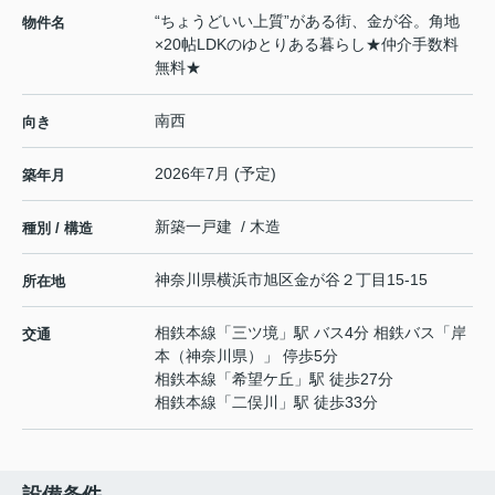
“ちょうどいい上質”がある街、金が谷。角地
物件名
×20帖LDKのゆとりある暮らし★仲介手数料
無料★
南西
向き
2026年7月 (予定)
築年月
新築一戸建 / 木造
種別 / 構造
神奈川県
横浜市旭区
金が谷
２丁目15-15
所在地
相鉄本線
「
三ツ境
」駅 バス4分 相鉄バス「岸
交通
本（神奈川県）」 停歩5分
相鉄本線
「
希望ケ丘
」駅 徒歩27分
相鉄本線
「
二俣川
」駅 徒歩33分