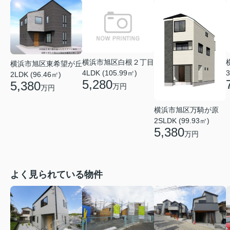
横浜市旭区白根２丁目
横浜市旭区東希望が丘
4LDK (105.99㎡)
3
2LDK (96.46㎡)
5,280
5,380
万円
万円
横浜市旭区万騎が原
2SLDK (99.93㎡)
5,380
万円
よく見られている物件