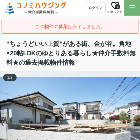
0
ログイン
お気に入り
この物件の募集は終了しました。
“ちょうどいい上質”がある街、金が谷。角地
×20帖LDKのゆとりある暮らし★仲介手数料無
料★の過去掲載物件情報
1
/
2