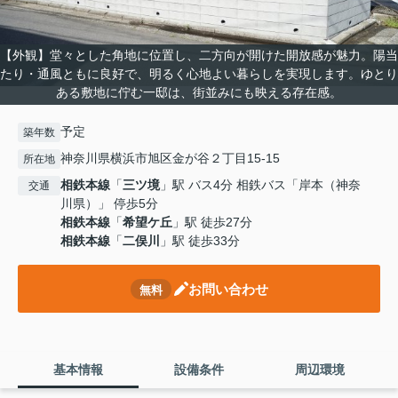
【外観】堂々とした角地に位置し、二方向が開けた開放感が魅力。陽当
たり・通風ともに良好で、明るく心地よい暮らしを実現します。ゆとり
ある敷地に佇む一邸は、街並みにも映える存在感。
予定
築年数
神奈川県横浜市旭区金が谷２丁目15-15
所在地
相鉄本線
「
三ツ境
」駅 バス4分 相鉄バス「岸本（神奈
交通
川県）」 停歩5分
相鉄本線
「
希望ケ丘
」駅 徒歩27分
相鉄本線
「
二俣川
」駅 徒歩33分
お問い合わせ
無料
基本情報
設備条件
周辺環境