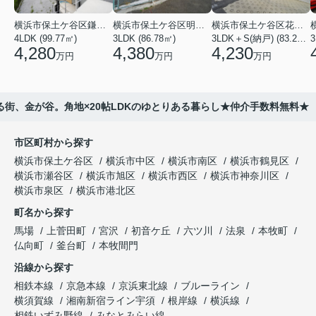
横浜市保土ケ谷区鎌谷町
横浜市保土ケ谷区明神台
横浜市保土ケ谷区花見台
4LDK (99.77㎡)
3LDK (86.78㎡)
3LDK＋S(納戸) (83.21㎡)
3
4,280
4,380
4,230
万円
万円
万円
る街、金が谷。角地×20帖LDKのゆとりある暮らし★仲介手数料無料★
市区町村から探す
横浜市保土ケ谷区
横浜市中区
横浜市南区
横浜市鶴見区
横浜市瀬谷区
横浜市旭区
横浜市西区
横浜市神奈川区
横浜市泉区
横浜市港北区
町名から探す
馬場
上菅田町
宮沢
初音ケ丘
六ツ川
法泉
本牧町
仏向町
釜台町
本牧間門
沿線から探す
相鉄本線
京急本線
京浜東北線
ブルーライン
横須賀線
湘南新宿ライン宇須
根岸線
横浜線
相鉄いずみ野線
みなとみらい線