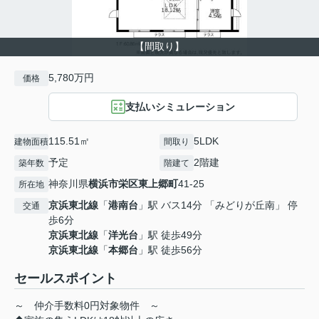
【間取り】
5,780万円
価格
支払いシミュレーション
115.51㎡
5LDK
建物面積
間取り
予定
2階建
築年数
階建て
神奈川県
横浜市栄区
東上郷町
41-25
所在地
京浜東北線
「
港南台
」駅 バス14分 「みどりが丘南」 停
交通
歩6分
京浜東北線
「
洋光台
」駅 徒歩49分
京浜東北線
「
本郷台
」駅 徒歩56分
セールスポイント
～ 仲介手数料0円対象物件 ～