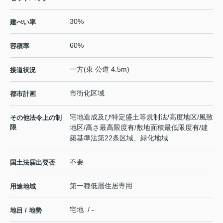
30%
建ぺい率
60%
容積率
一方(東 公道 4.5m)
接道状況
市街化区域
都市計画
宅地造成及び特定盛土等規制法/高度地区/風致
その他法令上の制
限
地区/高さ最高限度有/敷地面積最低限度有/建
築基準法第22条区域、緑化地域
不要
国土法届出要否
第一種低層住居専用
用途地域
宅地 / -
地目 / 地勢