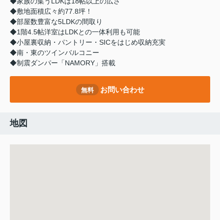
◆家族の集うLDKは18帖以上の広さ
◆敷地面積広々約77.8坪！
◆部屋数豊富な5LDKの間取り
◆1階4.5帖洋室はLDKとの一体利用も可能
◆小屋裏収納・パントリー・SICをはじめ収納充実
◆南・東のツインバルコニー
◆制震ダンパー「NAMORY」搭載
お問い合わせ
無料
地図