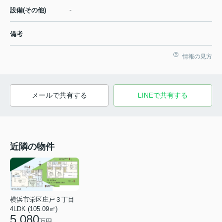
-
設備(その他)
備考
情報の見方
メールで共有する
LINEで共有する
近隣の物件
横浜市栄区庄戸３丁目
4LDK (105.09㎡)
5,080
万円