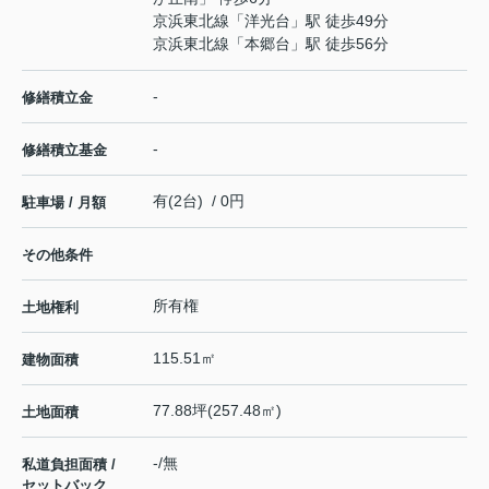
京浜東北線
「
洋光台
」駅 徒歩49分
京浜東北線
「
本郷台
」駅 徒歩56分
-
修繕積立金
-
修繕積立基金
有(2台) / 0円
駐車場 / 月額
その他条件
所有権
土地権利
115.51㎡
建物面積
77.88坪(257.48㎡)
土地面積
-/無
私道負担面積 /
セットバック