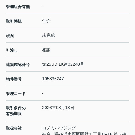
-
管理組合有無
仲介
取引態様
未完成
現況
相談
引渡し
第25UDI1K建02248号
建築確認番号
105336247
物件番号
-
管理コード
2026年08月13日
取引条件の
有効期限
コノミハウジング
取扱会社
神奈川県横浜市西区岡野１丁目16-16 第２梅