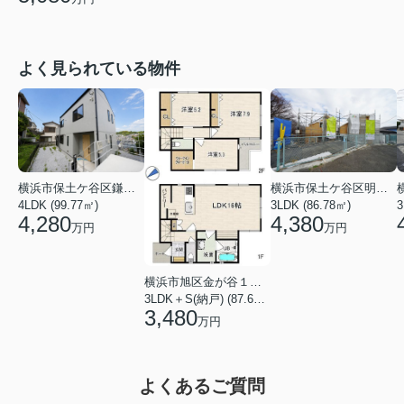
よく見られている物件
横浜市保土ケ谷区鎌谷町
横浜市保土ケ谷区明神台
4LDK (99.77㎡)
3LDK (86.78㎡)
4,280
4,380
万円
万円
横浜市旭区金が谷１丁目
3LDK＋S(納戸) (87.61㎡)
3,480
万円
よくあるご質問