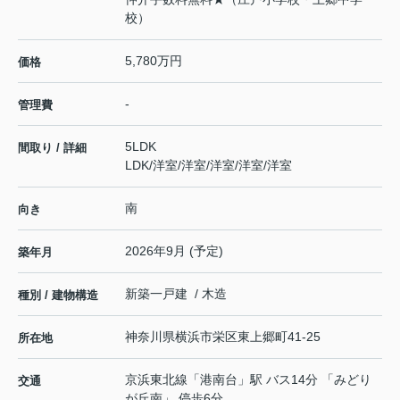
校）
5,780万円
価格
-
管理費
5LDK
間取り / 詳細
LDK
/
洋室
/
洋室
/
洋室
/
洋室
/
洋室
南
向き
2026年9月 (予定)
築年月
新築一戸建 / 木造
種別 / 建物構造
神奈川県
横浜市栄区
東上郷町
41-25
所在地
京浜東北線
「
港南台
」駅 バス14分 「みどり
交通
が丘南」 停歩6分