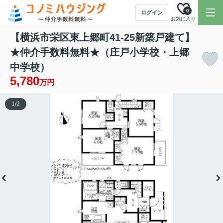
0
ログイン
お気に入り
【横浜市栄区東上郷町41-25新築戸建て】
★仲介手数料無料★（庄戸小学校・上郷
中学校）
5,780
万円
1
/
2