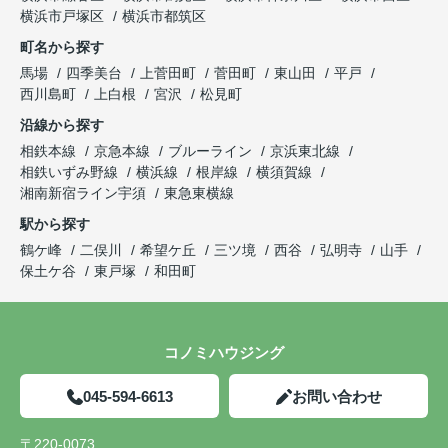
横浜市戸塚区
横浜市都筑区
町名から探す
馬場
四季美台
上菅田町
菅田町
東山田
平戸
西川島町
上白根
宮沢
松見町
沿線から探す
相鉄本線
京急本線
ブルーライン
京浜東北線
相鉄いずみ野線
横浜線
根岸線
横須賀線
湘南新宿ライン宇須
東急東横線
駅から探す
鶴ケ峰
二俣川
希望ケ丘
三ツ境
西谷
弘明寺
山手
保土ケ谷
東戸塚
和田町
コノミハウジング
045-594-6613
お問い合わせ
〒220-0073