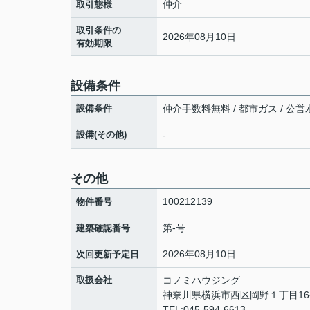
仲介
取引態様
取引条件の
2026年08月10日
有効期限
設備条件
設備条件
仲介手数料無料 / 都市ガス / 公営
設備(その他)
-
その他
100212139
物件番号
第-号
建築確認番号
2026年08月10日
次回更新予定日
取扱会社
コノミハウジング
神奈川県横浜市西区岡野１丁目16-
TEL:045-594-6613