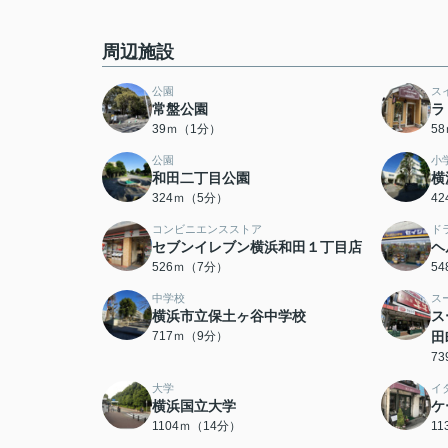
周辺施設
公園
ス
常盤公園
ラ
39ｍ（1分）
5
公園
小
和田二丁目公園
横
324ｍ（5分）
4
コンビニエンスストア
ド
セブンイレブン横浜和田１丁目店
ヘ
526ｍ（7分）
5
中学校
ス
横浜市立保土ヶ谷中学校
ス
717ｍ（9分）
田
7
大学
イ
横浜国立大学
ケ
1104ｍ（14分）
1