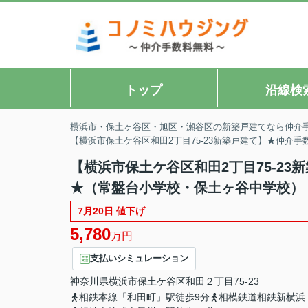
トップ
沿線検
横浜市・保土ヶ谷区・旭区・瀬谷区の新築戸建てなら仲介
【横浜市保土ケ谷区和田2丁目75-23新築戸建て】★仲介
【横浜市保土ケ谷区和田2丁目75-2
★（常盤台小学校・保土ヶ谷中学校）
7月20日 値下げ
5,780
万円
支払いシミュレーション
神奈川県
横浜市保土ケ谷区
和田
２丁目75-23
相鉄本線「和田町」駅徒歩9分
相模鉄道相鉄新横浜