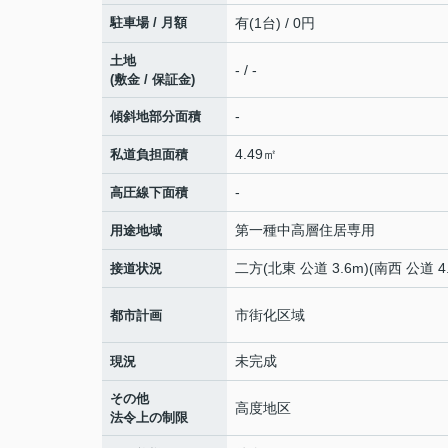
駐車場 / 月額
有(1台) / 0円
土地
- / -
(敷金 / 保証金)
-
傾斜地部分面積
4.49㎡
私道負担面積
-
高圧線下面積
第一種中高層住居専用
用途地域
二方(北東 公道 3.6m)(南西 公道 4.
接道状況
市街化区域
都市計画
未完成
現況
その他
高度地区
法令上の制限