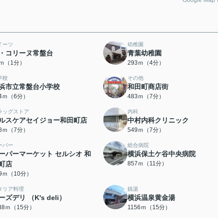
Google Ma
イーツ
幼稚園
・コリーヌ常盤台
青葉幼稚園
8ｍ（1分）
293ｍ（4分）
学校
その他
浜市立常盤台小学校
和田町商店街
24ｍ（6分）
483ｍ（7分）
ラッグストア
内科
ルスケアセイジョー和田町店
中村内科クリニック
48ｍ（7分）
549ｍ（7分）
ーパー
総合病院
ーパーマーケット セルシオ 和
横浜保土ケ谷中央病院
町店
857ｍ（11分）
39ｍ（10分）
タリア料理
銭湯
ーズデリ （K's deli）
横浜温泉黄金湯
138ｍ（15分）
1156ｍ（15分）