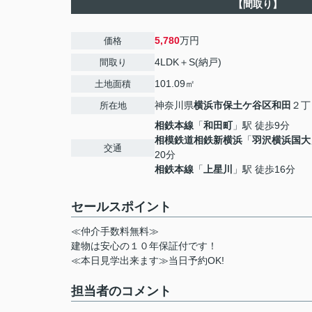
【間取り】
5,780
万円
価格
4LDK＋S(納戸)
間取り
101.09㎡
土地面積
神奈川県
横浜市保土ケ谷区
和田
２丁目
所在地
相鉄本線
「
和田町
」駅 徒歩9分
相模鉄道相鉄新横浜
「
羽沢横浜国大
交通
20分
相鉄本線
「
上星川
」駅 徒歩16分
セールスポイント
≪仲介手数料無料≫
建物は安心の１０年保証付です！
≪本日見学出来ます≫当日予約OK!
担当者のコメント