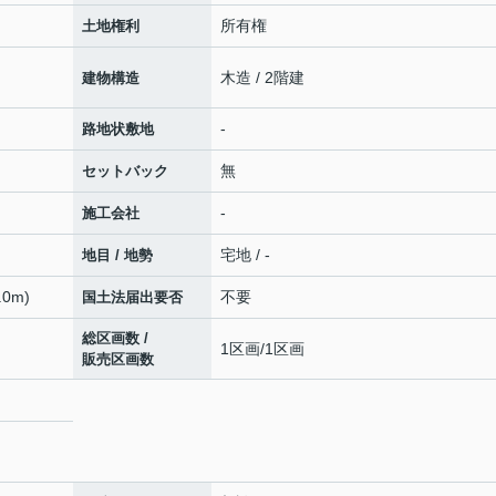
所有権
土地権利
木造 / 2階建
建物構造
-
路地状敷地
無
セットバック
-
施工会社
宅地 / -
地目 / 地勢
0m)
不要
国土法届出要否
総区画数 /
1区画/1区画
販売区画数