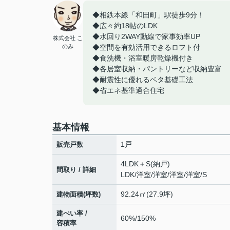
◆相鉄本線「和田町」駅徒歩9分！
◆広々約18帖のLDK
◆水回り2WAY動線で家事効率UP
株式会社 こ
のみ
◆空間を有効活用できるロフト付
◆食洗機・浴室暖房乾燥機付き
◆各居室収納・パントリーなど収納豊富
◆耐震性に優れるベタ基礎工法
◆省エネ基準適合住宅
基本情報
1戸
販売戸数
4LDK＋S(納戸)
間取り / 詳細
LDK
/
洋室
/
洋室
/
洋室
/
洋室
/
S
92.24㎡(27.9坪)
建物面積(坪数)
建ぺい率 /
60%/150%
容積率