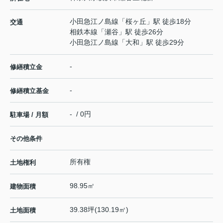
小田急江ノ島線
「
桜ヶ丘
」駅 徒歩18分
交通
相鉄本線
「
瀬谷
」駅 徒歩26分
小田急江ノ島線
「
大和
」駅 徒歩29分
-
修繕積立金
-
修繕積立基金
- / 0円
駐車場 / 月額
その他条件
所有権
土地権利
98.95㎡
建物面積
39.38坪(130.19㎡)
土地面積