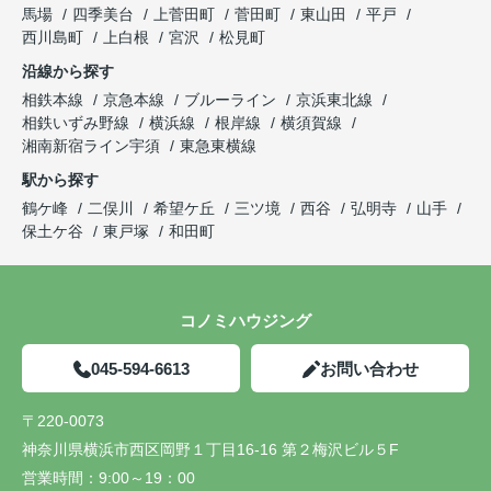
馬場
四季美台
上菅田町
菅田町
東山田
平戸
西川島町
上白根
宮沢
松見町
沿線から探す
相鉄本線
京急本線
ブルーライン
京浜東北線
相鉄いずみ野線
横浜線
根岸線
横須賀線
湘南新宿ライン宇須
東急東横線
駅から探す
鶴ケ峰
二俣川
希望ケ丘
三ツ境
西谷
弘明寺
山手
保土ケ谷
東戸塚
和田町
コノミハウジング
045-594-6613
お問い合わせ
〒220-0073
神奈川県横浜市西区岡野１丁目16-16 第２梅沢ビル５F
営業時間：
9:00～19：00