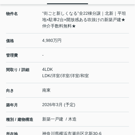
“街ごと新しくなる”全22棟分譲｜北新｜平坦
物件名
地×駐車2台×開放感ある吹抜けの新築戸建★
仲介手数料無料★
4,980万円
価格
-
管理費
4LDK
間取り / 詳細
LDK
/
洋室
/
洋室
/
洋室
/
和室
南東
向き
2026年3月 (予定)
築年月
新築一戸建 / 木造
種別 / 建物構造
神奈川県
横浜市瀬谷区
北新
30-6
所在地