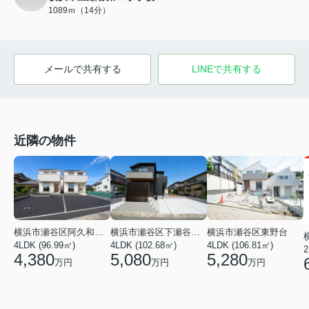
1089ｍ（14分）
メールで共有する
LINEで共有する
近隣の物件
横浜市瀬谷区阿久和西４丁目
横浜市瀬谷区下瀬谷３丁目
横浜市瀬谷区東野台
4LDK (96.99㎡)
4LDK (102.68㎡)
4LDK (106.81㎡)
2
4,380
5,080
5,280
万円
万円
万円