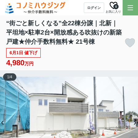
0
ログイン
お気に入り
“街ごと新しくなる”全22棟分譲｜北新｜
平坦地×駐車2台×開放感ある吹抜けの新築
戸建★仲介手数料無料★ 21号棟
6月1日 値下げ
4,980
万円
1
/
4