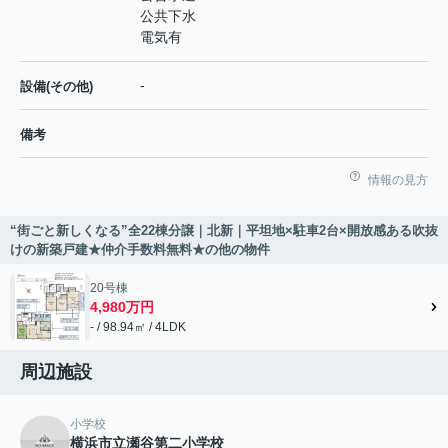
公共下水
電気有
-
設備(その他)
備考
情報の見方
“街ごと新しくなる”全22棟分譲｜北新｜平坦地×駐車2台×開放感ある吹抜
けの新築戸建★仲介手数料無料★の他の物件
20号棟
4,980万円
- / 98.94㎡ / 4LDK
周辺施設
小学校
横浜市立瀬谷第二小学校