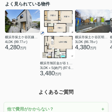
よく見られている物件
横浜市保土ケ谷区鎌谷町
横浜市保土ケ谷区明神台
4LDK (99.77㎡)
3LDK (86.78㎡)
4,280
4,380
万円
万円
横浜市旭区金が谷１丁目
3LDK＋S(納戸) (87.61㎡)
3,480
万円
よくあるご質問
他で費用がかからない？