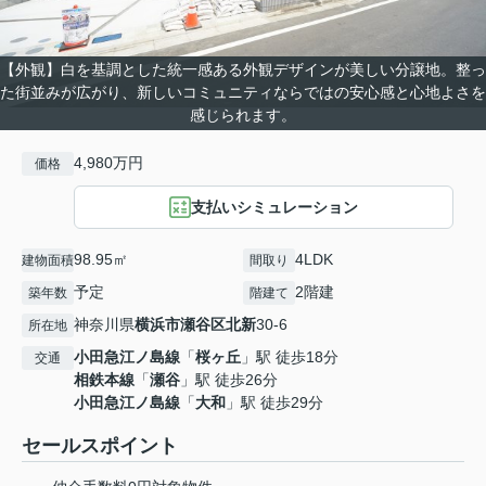
【外観】白を基調とした統一感ある外観デザインが美しい分譲地。整っ
た街並みが広がり、新しいコミュニティならではの安心感と心地よさを
感じられます。
4,980万円
価格
支払いシミュレーション
98.95㎡
4LDK
建物面積
間取り
予定
2階建
築年数
階建て
神奈川県
横浜市瀬谷区
北新
30-6
所在地
小田急江ノ島線
「
桜ヶ丘
」駅 徒歩18分
交通
相鉄本線
「
瀬谷
」駅 徒歩26分
小田急江ノ島線
「
大和
」駅 徒歩29分
セールスポイント