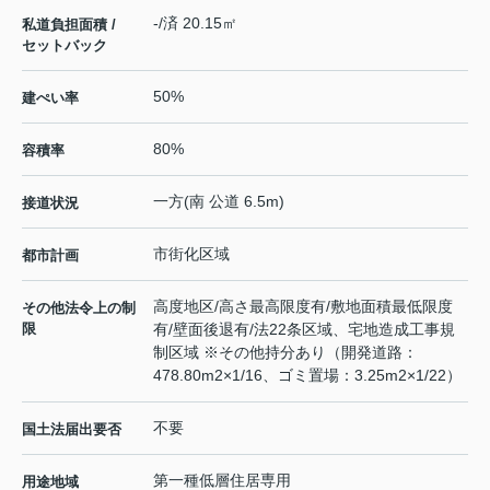
-/済 20.15㎡
私道負担面積 /
セットバック
50%
建ぺい率
80%
容積率
一方(南 公道 6.5m)
接道状況
市街化区域
都市計画
高度地区/高さ最高限度有/敷地面積最低限度
その他法令上の制
限
有/壁面後退有/法22条区域、宅地造成工事規
制区域 ※その他持分あり（開発道路：
478.80m2×1/16、ゴミ置場：3.25m2×1/22）
不要
国土法届出要否
第一種低層住居専用
用途地域