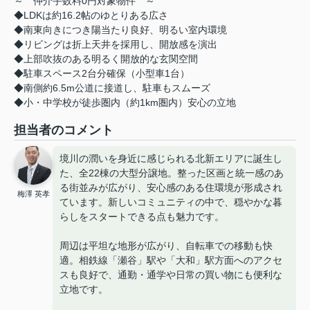
～ 仲介手数料0円対象物件 ～
◆LDKは約16.2帖のゆとりある広さ
◆南東向きにつき陽当たり良好、明るい室内環境
◆リビングは折上天井を採用し、開放感を演出
◆上部吹抜のある明るく開放的な玄関空間
◆駐車スペース2台分確保（小型車1台）
◆南側約6.5m公道に接道し、駐車もスムーズ
◆小・中学校が徒歩圏内（約1km圏内）安心の立地
担当者のコメント
境川の潤いを身近に感じられる北新エリアに誕生し
た、全22棟の大型分譲地。整った区画と統一感のあ
る街並みが広がり、安心感のある住環境が形成され
梅澤 英孝
ています。新しいコミュニティの中で、穏やかな暮
らしをスタートできる点も魅力です。
周辺は平坦な地形が広がり、自転車での移動も快
適。相鉄線「瀬谷」駅や「大和」駅方面へのアクセ
スも良好で、通勤・通学や日常の買い物にも便利な
立地です。