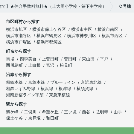
戸建て】★仲介手数料無料★（上大岡小学校・笹下中学校）
Ｃ号棟
市区町村から探す
横浜市旭区
横浜市保土ケ谷区
横浜市中区
横浜市南区
横浜市瀬谷区
横浜市鶴見区
横浜市神奈川区
横浜市西区
横浜市戸塚区
横浜市都筑区
町名から探す
馬場
四季美台
上菅田町
菅田町
東山田
平戸
西川島町
上白根
宮沢
松見町
沿線から探す
相鉄本線
京急本線
ブルーライン
京浜東北線
相鉄いずみ野線
横浜線
根岸線
横須賀線
湘南新宿ライン宇須
東急東横線
駅から探す
鶴ケ峰
二俣川
希望ケ丘
三ツ境
西谷
弘明寺
山手
保土ケ谷
東戸塚
和田町