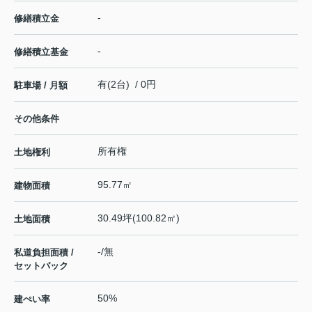
-
修繕積立金
-
修繕積立基金
有(2台) / 0円
駐車場 / 月額
その他条件
所有権
土地権利
95.77㎡
建物面積
30.49坪(100.82㎡)
土地面積
-/無
私道負担面積 /
セットバック
50%
建ぺい率