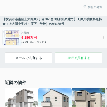
情報の見方
【横浜市港南区上大岡東2丁目30-5全3棟新築戸建て】★仲介手数料無料
★（上大岡小学校・笹下中学校）の他の物件
A号棟
6,180万円
- / 99.06㎡ / 3SLDK
メールで共有する
LINEで共有する
近隣の物件