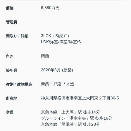
6,380万円
価格
-
管理費
3LDK＋S(納戸)
間取り / 詳細
LDK
/
洋室
/
洋室
/
洋室
/
S
南西
向き
2026年6月 (新築)
築年月
新築一戸建 / 木造
種別 / 建物構造
神奈川県
横浜市港南区
上大岡東
２丁目30-5
所在地
京急本線
「
上大岡
」駅 徒歩14分
交通
ブルーライン
「
港南中央
」駅 徒歩16分
京急本線
「
屏風浦
」駅 徒歩28分