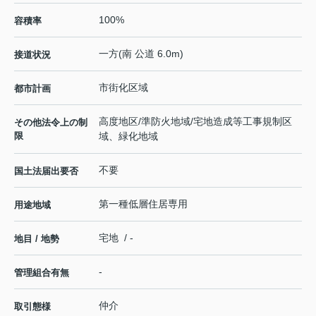
100%
容積率
一方(南 公道 6.0m)
接道状況
市街化区域
都市計画
高度地区/準防火地域/宅地造成等工事規制区
その他法令上の制
限
域、緑化地域
不要
国土法届出要否
第一種低層住居専用
用途地域
宅地 / -
地目 / 地勢
-
管理組合有無
仲介
取引態様