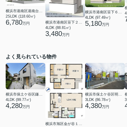
横浜市港南区港南台９丁目
横浜市港南区笹下６丁目
4
2SLDK (118.60㎡)
4LDK (97.49㎡)
6,780
5,180
横浜市港南区笹下２丁目
万円
万円
4LDK (88.81㎡)
3,480
万円
よく見られている物件
横浜市保土ケ谷区鎌谷町
横浜市保土ケ谷区明神台
4LDK (99.77㎡)
3LDK (86.78㎡)
4,280
4,380
万円
万円
横浜市旭区金が谷１丁目