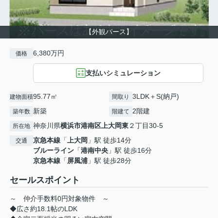
【外観パース】
6,380万円
価格
支払いシミュレーション
95.77㎡
3LDK＋S(納戸)
建物面積
間取り
新築
2階建
築年数
階建て
神奈川県
横浜市港南区
上大岡東
２丁目30-5
所在地
京急本線
「
上大岡
」駅 徒歩14分
交通
ブルーライン
「
港南中央
」駅 徒歩16分
京急本線
「
屏風浦
」駅 徒歩28分
セールスポイント
～ 仲介手数料0円対象物件 ～
◆広さ約18.1帖のLDK