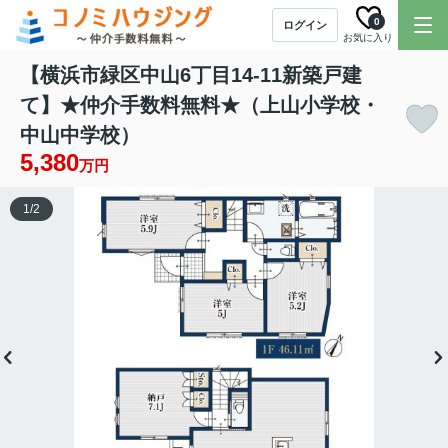
0
ログイン
お気に入り
【横浜市緑区中山6丁目14-11新築戸建
て】★仲介手数料無料★（上山小学校・
中山中学校）
5,380
万円
1
/
2