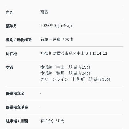
南西
向き
2026年9月 (予定)
築年月
新築一戸建 / 木造
種別 / 建物構造
神奈川県
横浜市緑区
中山
６丁目14-11
所在地
横浜線
「
中山
」駅 徒歩15分
交通
横浜線
「
鴨居
」駅 徒歩34分
グリーンライン
「
川和町
」駅 徒歩35分
-
修繕積立金
-
修繕積立基金
有(1台) / 0円
駐車場 / 月額