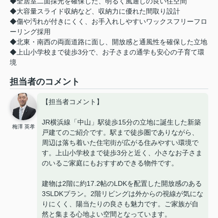
◆全居室二面採光を確保した、明るく風通しの良い住空間
◆大容量スライド収納など、収納力に優れた間取り設計
◆傷や汚れが付きにくく、お手入れしやすいワックスフリーフロ
ーリング採用
◆北東・南西の両面道路に面し、開放感と通風性を確保した立地
◆上山小学校まで徒歩3分で、お子さまの通学も安心の子育て環
境
担当者のコメント
【担当者コメント】
JR横浜線「中山」駅徒歩15分の立地に誕生した新築
梅澤 英孝
戸建てのご紹介です。駅まで徒歩圏でありながら、
周辺は落ち着いた住宅街が広がる住みやすい環境で
す。上山小学校まで徒歩3分と近く、小さなお子さま
のいるご家庭にもおすすめできる物件です。
建物は2階に約17.2帖のLDKを配置した開放感のある
3SLDKプラン。2階リビングは外からの視線が気にな
りにくく、陽当たりの良さも魅力です。ご家族が自
然と集まる心地よい空間となっています。