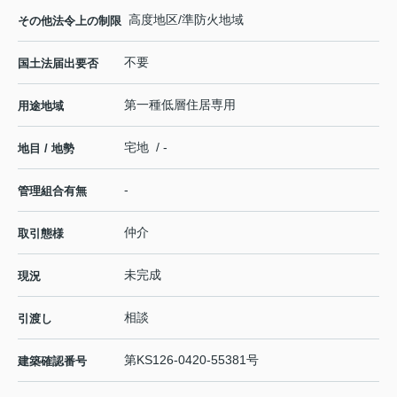
高度地区/準防火地域
その他法令上の制限
不要
国土法届出要否
第一種低層住居専用
用途地域
宅地 / -
地目 / 地勢
-
管理組合有無
仲介
取引態様
未完成
現況
相談
引渡し
第KS126-0420-55381号
建築確認番号