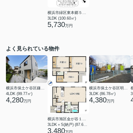
横浜市緑区東本郷５丁目
3LDK (100.60㎡)
5,730
万円
よく見られている物件
横浜市保土ケ谷区鎌谷町
横浜市保土ケ谷区明神台
4LDK (99.77㎡)
3LDK (86.78㎡)
4,280
4,380
万円
万円
横浜市旭区金が谷１丁目
3LDK＋S(納戸) (87.61㎡)
3,480
万円