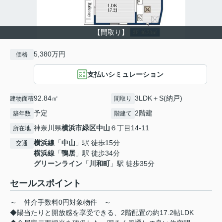
【間取り】
5,380万円
価格
支払いシミュレーション
92.84㎡
3LDK＋S(納戸)
建物面積
間取り
予定
2階建
築年数
階建て
神奈川県
横浜市緑区
中山
６丁目14-11
所在地
横浜線
「
中山
」駅 徒歩15分
交通
横浜線
「
鴨居
」駅 徒歩34分
グリーンライン
「
川和町
」駅 徒歩35分
セールスポイント
～ 仲介手数料0円対象物件 ～
◆陽当たりと開放感を享受できる、2階配置の約17.2帖LDK