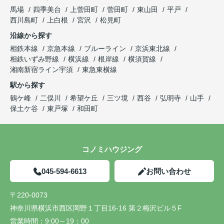
馬場
四季美台
上菅田町
菅田町
東山田
平戸
西川島町
上白根
宮沢
松見町
沿線から探す
相鉄本線
京急本線
ブルーライン
京浜東北線
相鉄いずみ野線
横浜線
根岸線
横須賀線
湘南新宿ライン宇須
東急東横線
駅から探す
鶴ケ峰
二俣川
希望ケ丘
三ツ境
西谷
弘明寺
山手
保土ケ谷
東戸塚
和田町
コノミハウジング
045-594-6613
お問い合わせ
〒220-0073
神奈川県横浜市西区岡野１丁目16-16 第２梅沢ビル５F
営業時間：
9:00～19：00