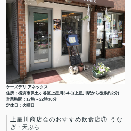
ケーズデリ アネックス
3-4-1(
2
)
住所：横浜市保土ヶ谷区上星川
上星川駅から徒歩約
分
17
22
30
営業時間：
時～
時
分
定休日：火曜日
上星川商店会のおすすめ飲食店③ うな
ぎ・天ぷら