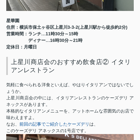
星華園
3-3-2(
2
)
住所：横浜市保土ヶ谷区上星川
上星川駅から徒歩約
分
11
30
15
営業時間：ランチ…
時
分～
時
16
30
21
ディナー…
時
分～
時
定休日：月曜日
上星川商店会のおすすめ飲食店② イタリ
アンレストラン
気軽に食べられる洋食といえば、やはりイタリアンではないでし
ょうか。
上星川商店会の中には、イタリアンレストランのケーズデリ ア
ネックスがあります。
本格的なイタリアンメニューを、アットホームな雰囲気のお店で
味わえますよ。
前回の記事でご紹介したケーズデリ
なお、
は、
1
このケーズデリ アネックスの
号店です。