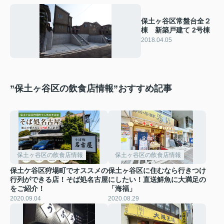
保土ヶ谷区常盤台全２
棟 新築戸建て 2号棟
2018.04.05
”保土ヶ谷区の飲食店情報”おすすめ記事
保土ヶ谷区の飲食店情報
保土ヶ谷区の飲食店情報
保土ケ谷区狩場町でオススメの
保土ヶ谷区に住むなら行きつけ
行列ができる店！そば処名古屋
にしたい！直送鮮魚に大満足の
をご紹介！
「海福」
2020.09.04
2020.08.29