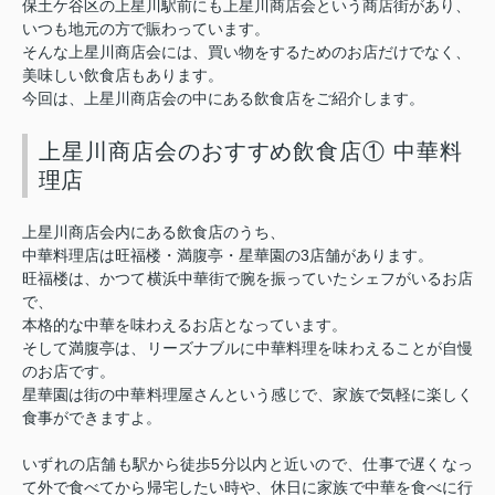
保土ケ谷区の上星川駅前にも上星川商店会という商店街があり、
いつも地元の方で賑わっています。
そんな上星川商店会には、買い物をするためのお店だけでなく、
美味しい飲食店もあります。
今回は、上星川商店会の中にある飲食店をご紹介します。
上星川商店会のおすすめ飲食店① 中華料
理店
上星川商店会内にある飲食店のうち、
3
中華料理店は旺福楼・満腹亭・星華園の
店舗があります。
旺福楼は、かつて横浜中華街で腕を振っていたシェフがいるお店
で、
本格的な中華を味わえるお店となっています。
そして満腹亭は、リーズナブルに中華料理を味わえることが自慢
のお店です。
星華園は街の中華料理屋さんという感じで、家族で気軽に楽しく
食事ができますよ。
5
いずれの店舗も駅から徒歩
分以内と近いので、仕事で遅くなっ
て外で食べてから帰宅したい時や、休日に家族で中華を食べに行