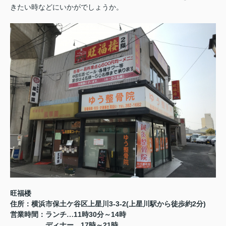
きたい時などにいかがでしょうか。
旺福楼
3-3-2(
2
)
住所：横浜市保土ケ谷区上星川
上星川駅から徒歩約
分
11
30
14
営業時間：ランチ…
時
分～
時
17
21
ディナー…
時～
時