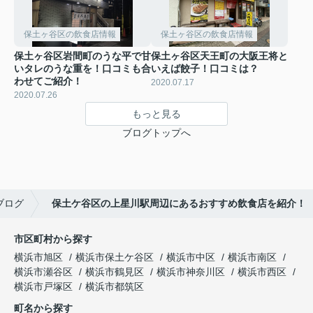
保土ヶ谷区の飲食店情報
保土ヶ谷区の飲食店情報
保土ヶ谷区岩間町のうな平で甘
保土ヶ谷区天王町の大阪王将と
いタレのうな重を！口コミも合
いえば餃子！口コミは？
わせてご紹介！
2020.07.17
2020.07.26
もっと見る
ブログトップへ
ブログ
保土ケ谷区の上星川駅周辺にあるおすすめ飲食店を紹介！
市区町村から探す
横浜市旭区
横浜市保土ケ谷区
横浜市中区
横浜市南区
横浜市瀬谷区
横浜市鶴見区
横浜市神奈川区
横浜市西区
横浜市戸塚区
横浜市都筑区
町名から探す