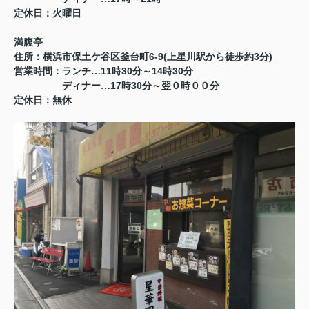
定休日：火曜日
満腹亭
6-9(
3
)
住所：横浜市保土ケ谷区釜台町
上星川駅から徒歩約
分
11
30
14
30
営業時間：ランチ…
時
分～
時
分
17
30
ディナー…
時
分～翌０時００分
定休日：無休