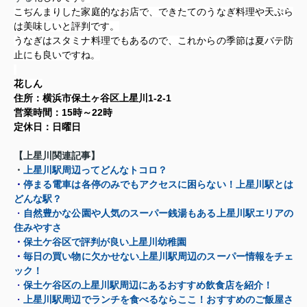
こぢんまりした家庭的なお店で、できたてのうなぎ料理や天ぷら
は美味しいと評判です。
うなぎはスタミナ料理でもあるので、これからの季節は夏バテ防
止にも良いですね。
花しん
1-2-1
住所：横浜市保土ヶ谷区上星川
15
22
営業時間：
時～
時
定休日：日曜日
【上星川関連記事】
・
上星川駅周辺ってどんなトコロ？
・
停まる電車は各停のみでもアクセスに困らない！上星川駅とは
どんな駅？
・
自然豊かな公園や人気のスーパー銭湯もある上星川駅エリアの
住みやすさ
・
保土ケ谷区で評判が良い上星川幼稚園
・
毎日の買い物に欠かせない上星川駅周辺のスーパー情報をチェ
ック！
・
保土ケ谷区の上星川駅周辺にあるおすすめ飲食店を紹介！
・
上星川駅周辺でランチを食べるならここ！おすすめのご飯屋さ