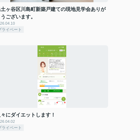
保土ヶ谷区川島町新築戸建ての現地見学会ありが
とうございます。
26.04.10
プライベート
久々にダイエットします！
26.04.02
プライベート