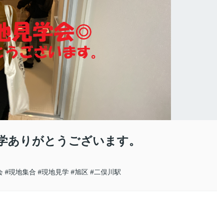
学ありがとうございます。
会
#現地集合
#現地見学
#旭区
#二俣川駅