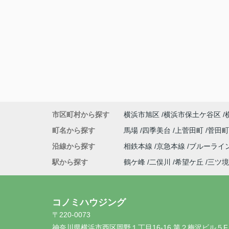
市区町村から探す
横浜市旭区
横浜市保土ケ谷区
町名から探す
馬場
四季美台
上菅田町
菅田
沿線から探す
相鉄本線
京急本線
ブルーライ
駅から探す
鶴ケ峰
二俣川
希望ケ丘
三ツ境
コノミハウジング
〒220-0073
神奈川県横浜市西区岡野１丁目16-16 第２梅沢ビル５F