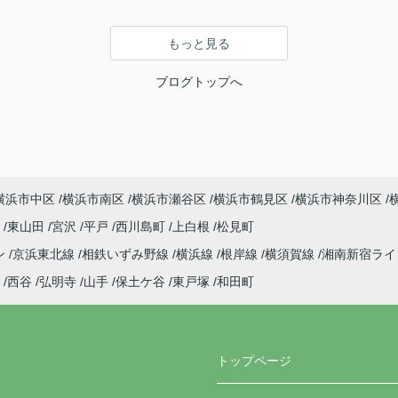
もっと見る
ブログトップへ
横浜市中区
横浜市南区
横浜市瀬谷区
横浜市鶴見区
横浜市神奈川区
町
東山田
宮沢
平戸
西川島町
上白根
松見町
ン
京浜東北線
相鉄いずみ野線
横浜線
根岸線
横須賀線
湘南新宿ラ
西谷
弘明寺
山手
保土ケ谷
東戸塚
和田町
トップページ