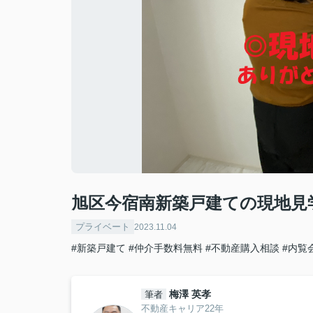
旭区今宿南新築戸建ての現地見
プライベート
2023.11.04
#新築戸建て
#仲介手数料無料
#不動産購入相談
#内覧
梅澤 英孝
筆者
不動産キャリア22年