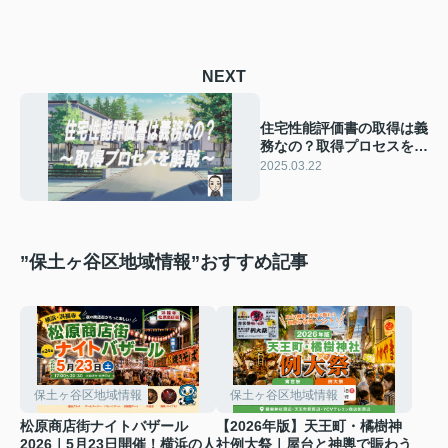
NEXT
住宅性能評価書の取得は義
務なの？取得プロセスを解
説
2025.03.22
”保土ヶ谷区地域情報”おすすめ記事
保土ヶ谷区地域情報
保土ヶ谷区地域情報
松原商店街ナイトバザール
【2026年版】天王町・橘樹神
2026｜5月23日開催！横浜の人
社例大祭｜屋台と神輿で賑わう