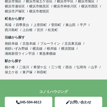
横浜市旭区
横浜市保土ケ谷区
横浜市中区
横浜市南区
横浜市瀬谷区
横浜市鶴見区
横浜市神奈川区
横浜市西区
横浜市戸塚区
横浜市都筑区
町名から探す
馬場
四季美台
上菅田町
菅田町
東山田
平戸
西川島町
上白根
宮沢
松見町
沿線から探す
相鉄本線
京急本線
ブルーライン
京浜東北線
相鉄いずみ野線
横浜線
根岸線
横須賀線
湘南新宿ライン宇須
東急東横線
駅から探す
鶴ケ峰
二俣川
希望ケ丘
三ツ境
西谷
弘明寺
山手
保土ケ谷
東戸塚
和田町
コノミハウジング
045-594-6613
お問い合わせ