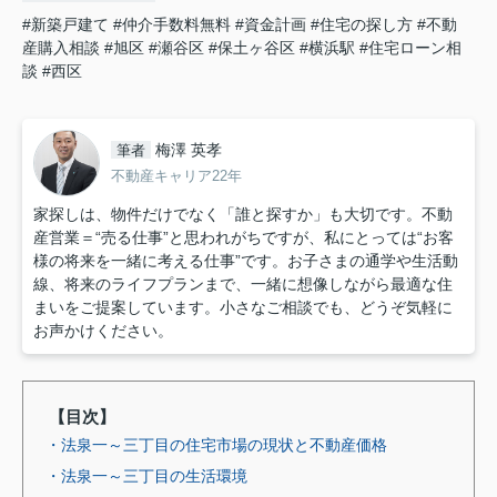
#新築戸建て
#仲介手数料無料
#資金計画
#住宅の探し方
#不動
産購入相談
#旭区
#瀬谷区
#保土ヶ谷区
#横浜駅
#住宅ローン相
談
#西区
梅澤 英孝
筆者
不動産キャリア22年
家探しは、物件だけでなく「誰と探すか」も大切です。不動
産営業＝“売る仕事”と思われがちですが、私にとっては“お客
様の将来を一緒に考える仕事”です。お子さまの通学や生活動
線、将来のライフプランまで、一緒に想像しながら最適な住
まいをご提案しています。小さなご相談でも、どうぞ気軽に
お声かけください。
【目次】
・法泉一～三丁目の住宅市場の現状と不動産価格
・法泉一～三丁目の生活環境