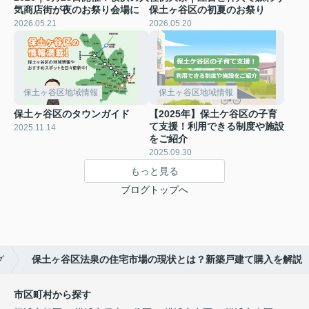
気商店街が夜のお祭り会場に
保土ヶ谷区の初夏のお祭り
2026.05.21
2026.05.20
保土ヶ谷区地域情報
保土ヶ谷区地域情報
保土ヶ谷区のタウンガイド
【2025年】保土ケ谷区の子育
て支援！利用できる制度や施設
2025.11.14
をご紹介
2025.09.30
もっと見る
ブログトップへ
グ
保土ヶ谷区法泉の住宅市場の現状とは？新築戸建て購入を解説
市区町村から探す